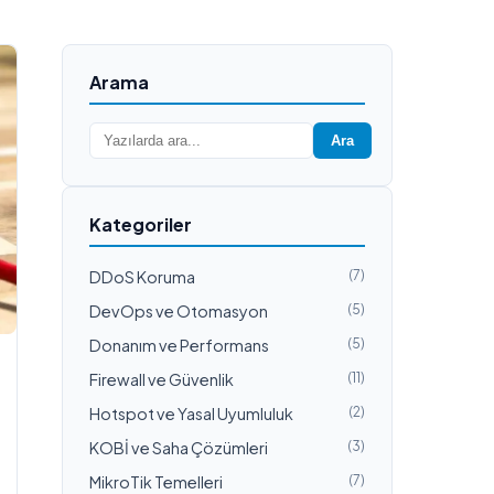
Arama
Ara
Kategoriler
DDoS Koruma
(7)
DevOps ve Otomasyon
(5)
Donanım ve Performans
(5)
Firewall ve Güvenlik
(11)
Hotspot ve Yasal Uyumluluk
(2)
KOBİ ve Saha Çözümleri
(3)
MikroTik Temelleri
(7)