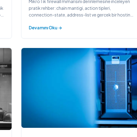
MikroTik firewall mimarisini derinlemesine inceleyen
ik
pratik rehber: chain mantigi, action tipleri,
og
connection-state, address-list ve gercek bir hosting
senaryosunda kurumsal politika ornegi.
Devamını Oku →