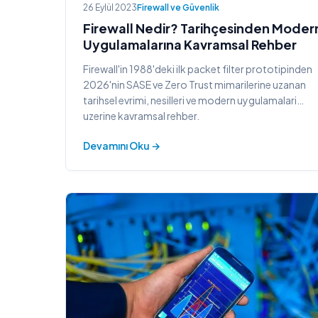
26 Eylül 2023
Firewall ve Güvenlik
Firewall Nedir? Tarihçesinden Moder
Uygulamalarına Kavramsal Rehber
Firewall'in 1988'deki ilk packet filter prototipinden
2026'nin SASE ve Zero Trust mimarilerine uzanan
tarihsel evrimi, nesilleri ve modern uygulamalari
uzerine kavramsal rehber.
Devamını Oku →