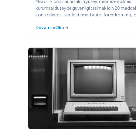
MikroTik cihazlarini saldiri yuzeyi minimize edilmis
kurumsal duzeyde guvenligi tasimak icin 20 maddel
kontrol listesi: sertlestirme, brute-force koruma, l
audit ve dogrulama.
Devamını Oku →