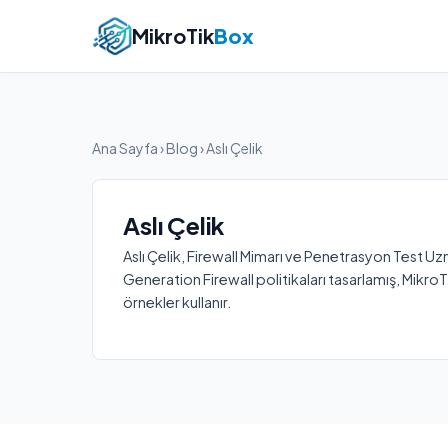
MikroTik
Box
Ana Sayfa
›
Blog
› Aslı Çelik
Aslı Çelik
Aslı Çelik, Firewall Mimarı ve Penetrasyon Test Uz
Generation Firewall politikaları tasarlamış, MikroTi
örnekler kullanır.