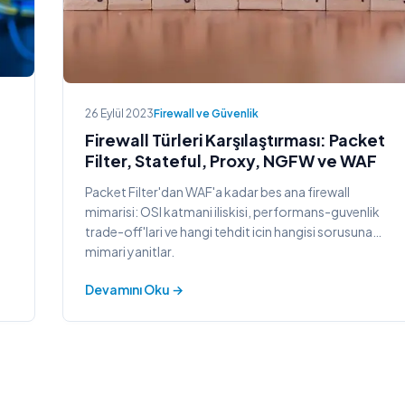
26 Eylül 2023
Firewall ve Güvenlik
Firewall Türleri Karşılaştırması: Packet
Filter, Stateful, Proxy, NGFW ve WAF
Packet Filter'dan WAF'a kadar bes ana firewall
mimarisi: OSI katmani iliskisi, performans-guvenlik
trade-off'lari ve hangi tehdit icin hangisi sorusuna
mimari yanitlar.
Devamını Oku →