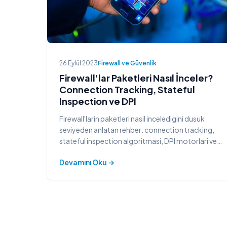
26 Eylül 2023
Firewall ve Güvenlik
Firewall'lar Paketleri Nasıl İnceler?
Connection Tracking, Stateful
Inspection ve DPI
Firewall'larin paketleri nasil inceledigini dusuk
seviyeden anlatan rehber: connection tracking,
stateful inspection algoritmasi, DPI motorlari ve
MikroTik conntrack ornekleri.
Devamını Oku →