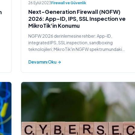
26 Eylül 2023
Firewall ve Güvenlik
Next-Generation Firewall (NGFW)
n
2026: App-ID, IPS, SSL Inspection ve
MikroTik'in Konumu
NGFW 2026 derinlemesine rehber: App-ID,
integrated IPS, SSL inspection, sandboxing
teknolojileri; MikroTik'in NGFW spektrumundaki
konumu ve hibrit mimari onerileri.
Devamını Oku →