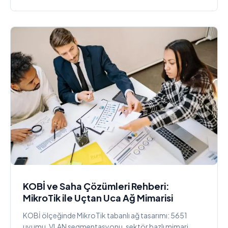
KOBİ ve Saha Çözümleri Rehberi:
MikroTik ile Uçtan Uca Ağ Mimarisi
KOBİ ölçeğinde MikroTik tabanlı ağ tasarımı: 5651
uyumu, VLAN segmentasyonu, sektör bazlı mimari