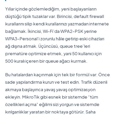
Yıllar içinde gözlemlediğim, yeni başlayanların
düştüğü tipik tuzaklar var. Birincisi, default firewall
kurallarını silip kendi kurallarınızı yazmadan internete
bağlamak. İkincisi, Wi-Fi’da WPA2-PSK yerine
WPA3-Personal’i zorunlu hâle getirip eski cihazları
ağ dışına atmak. Üçüncüsü, queue tree’leri
prematüre optimize etmek, yani 50 kullanıcı için
500 kuralı içeren bir queue ağacı kurmak.
Bu hatalardan kaçınmak için tek bir formül var: Önce
sade yapılandırma kurun ve test edin. Trafik düzenli
akmaya başlayınca yavaş yavaş optimizasyon
ekleyin. MikroTik gibi esnek bir sistemde “tüm
özellikleri açma” eğilimi sizi yorgun ve sistemde
kırılganlıklar yaratan bir noktaya götürür. Saha