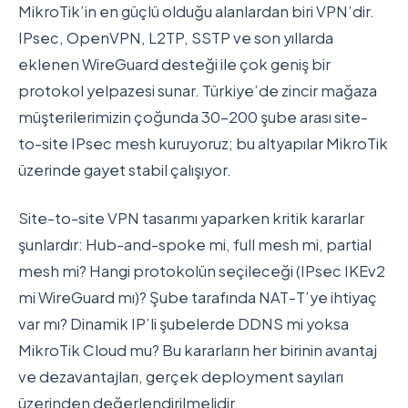
MikroTik’in en güçlü olduğu alanlardan biri VPN’dir.
IPsec, OpenVPN, L2TP, SSTP ve son yıllarda
eklenen WireGuard desteği ile çok geniş bir
protokol yelpazesi sunar. Türkiye’de zincir mağaza
müşterilerimizin çoğunda 30-200 şube arası site-
to-site IPsec mesh kuruyoruz; bu altyapılar MikroTik
üzerinde gayet stabil çalışıyor.
Site-to-site VPN tasarımı yaparken kritik kararlar
şunlardır: Hub-and-spoke mi, full mesh mi, partial
mesh mi? Hangi protokolün seçileceği (IPsec IKEv2
mi WireGuard mı)? Şube tarafında NAT-T’ye ihtiyaç
var mı? Dinamik IP’li şubelerde DDNS mi yoksa
MikroTik Cloud mu? Bu kararların her birinin avantaj
ve dezavantajları, gerçek deployment sayıları
üzerinden değerlendirilmelidir.