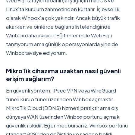
WebFig, tarayıcı tabanlı çalıştığı için macOS ve
Linux’ta kurulum zahmetinden kurtarır. İşlevsellik
olarak Winbox’a çok yakındır. Ancak büyük trafik
akarken ve binlerce bağlantı listelendiğinde
Winbox daha akıcıdır. Eğitimlerimde WebFig’i
tanıtıyorum ama günlük operasyonlarda yine de
Winbox tavsiye ediyorum.
MikroTik cihazıma uzaktan nasıl güvenli
erişim sağlarım?
En güvenli yöntem, IPsec VPN veya WireGuard
tüneli kurup tünel üzerinden Winbox açmaktır.
MikroTik Cloud (DDNS) hizmeti pratiktir ama dış
dünyaya WAN üzerinden Winbox portunu açmak
güvenlik riskidir. Eğer mecbursanız, Winbox portunu
standart 8291’den değiştirin ve sadece belirli