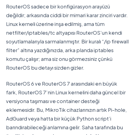
RouterOS sadece bir konfigürasyon arayüzü
değildir; arkasında ciddi bir mimari karar zinciri vardır.
Linux kerneli üzerine inşa edilmiş, ama tüm
netfilter/iptables/tc altyapısı RouterOS’un kendi
soyutlamalarıyla sarmalanmıştır. Bir kuralı “/ip firewall
filter” altına yazdığınızda, arka planda iptables
komutu çalışır; ama siz onu görmezsiniz çünkü
RouterOS bu detayı sizden gizler.
RouterOS 6 ve RouterOS 7 arasındaki en büyük
fark, RouterOS 7’nin Linux kernelini daha güncel bir
versiyona taşıması ve container desteği
eklemesidir. Bu, MikroTik cihazlarınızın artık Pi-hole,
AdGuard veya hatta bir küçük Python script’i
barındırabileceği anlamına gelir. Saha tarafında bu