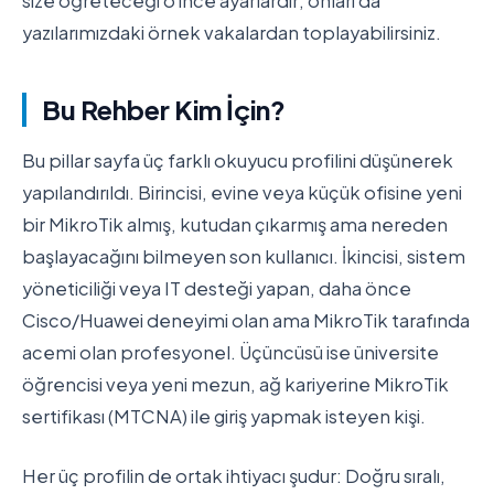
size öğreteceği o ince ayarlardır; onları da
yazılarımızdaki örnek vakalardan toplayabilirsiniz.
Bu Rehber Kim İçin?
Bu pillar sayfa üç farklı okuyucu profilini düşünerek
yapılandırıldı. Birincisi, evine veya küçük ofisine yeni
bir MikroTik almış, kutudan çıkarmış ama nereden
başlayacağını bilmeyen son kullanıcı. İkincisi, sistem
yöneticiliği veya IT desteği yapan, daha önce
Cisco/Huawei deneyimi olan ama MikroTik tarafında
acemi olan profesyonel. Üçüncüsü ise üniversite
öğrencisi veya yeni mezun, ağ kariyerine MikroTik
sertifikası (MTCNA) ile giriş yapmak isteyen kişi.
Her üç profilin de ortak ihtiyacı şudur: Doğru sıralı,