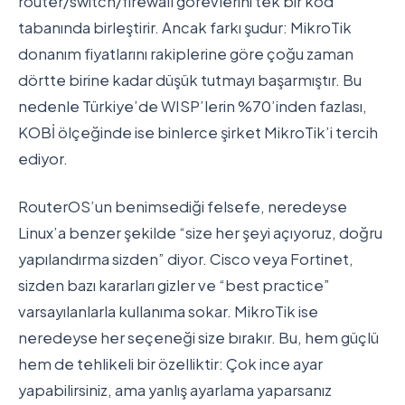
router/switch/firewall görevlerini tek bir kod
tabanında birleştirir. Ancak farkı şudur: MikroTik
donanım fiyatlarını rakiplerine göre çoğu zaman
dörtte birine kadar düşük tutmayı başarmıştır. Bu
nedenle Türkiye’de WISP’lerin %70’inden fazlası,
KOBİ ölçeğinde ise binlerce şirket MikroTik’i tercih
ediyor.
RouterOS’un benimsediği felsefe, neredeyse
Linux’a benzer şekilde “size her şeyi açıyoruz, doğru
yapılandırma sizden” diyor. Cisco veya Fortinet,
sizden bazı kararları gizler ve “best practice”
varsayılanlarla kullanıma sokar. MikroTik ise
neredeyse her seçeneği size bırakır. Bu, hem güçlü
hem de tehlikeli bir özelliktir: Çok ince ayar
yapabilirsiniz, ama yanlış ayarlama yaparsanız