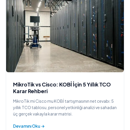
MikroTik vs Cisco: KOBİ İçin 5 Yıllık TCO
Karar Rehberi
MikroTik mi Cisco mu KOBİ tartışmasının net cevabı: 5
yıllık TCO tablosu, personel yetkinliği analizi ve sahadan
üç gerçek vakayla karar matrisi.
Devamını Oku →