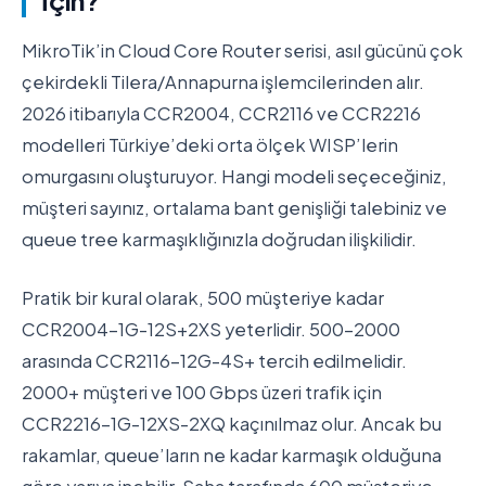
İçin?
MikroTik’in Cloud Core Router serisi, asıl gücünü çok
çekirdekli Tilera/Annapurna işlemcilerinden alır.
2026 itibarıyla CCR2004, CCR2116 ve CCR2216
modelleri Türkiye’deki orta ölçek WISP’lerin
omurgasını oluşturuyor. Hangi modeli seçeceğiniz,
müşteri sayınız, ortalama bant genişliği talebiniz ve
queue tree karmaşıklığınızla doğrudan ilişkilidir.
Pratik bir kural olarak, 500 müşteriye kadar
CCR2004-1G-12S+2XS yeterlidir. 500-2000
arasında CCR2116-12G-4S+ tercih edilmelidir.
2000+ müşteri ve 100 Gbps üzeri trafik için
CCR2216-1G-12XS-2XQ kaçınılmaz olur. Ancak bu
rakamlar, queue’ların ne kadar karmaşık olduğuna