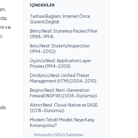
İÇINDEKILER
an,
Tarihsel Bağlam: İnternet Önce
ıda,
Güvenli Değildi
ni ve
Birinci Nesil: Stateless Packet Filter
ıp
(1988-1994)
İkinci Nesil: Stateful Inspection
(1994-2002)
Üçüncü Nesil: Application Layer
Proxies (1994-2005)
Dördüncü Nesil: Unified Threat
Management (UTM) (2004-2010)
Beşinci Nesil: Next-Generation
Firewall (NGFW) (2008-Günümüz)
Altıncı Nesil: Cloud-Native ve SASE
lik
(2018-Günümüz)
.
Modern Tehdit Modeli: Neye Karşı
Korunuyoruz?
Volumetric DDoS Saldırıları