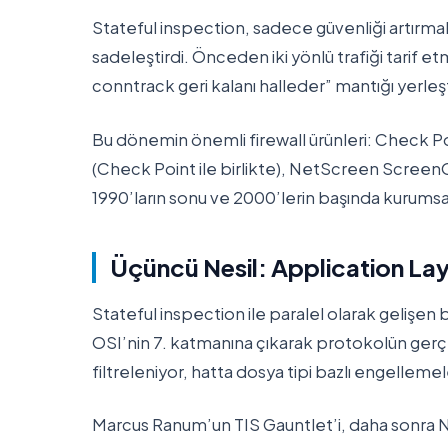
Stateful inspection, sadece güvenliği artırma
sadeleştirdi. Önceden iki yönlü trafiği tarif et
conntrack geri kalanı halleder” mantığı yerleşt
Bu dönemin önemli firewall ürünleri: Check Poi
(Check Point ile birlikte), NetScreen ScreenOS
1990’ların sonu ve 2000’lerin başında kurumsal
Üçüncü Nesil: Application La
Stateful inspection ile paralel olarak gelişen 
OSI’nin 7. katmanına çıkarak protokolün gerçek
filtreleniyor, hatta dosya tipi bazlı engellemel
Marcus Ranum’un TIS Gauntlet’i, daha sonra