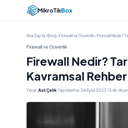
MikroTik
Box
Ana Sayfa
›
Blog
›
Firewall ve Güvenlik
› Firewall Nedir?
Firewall ve Güvenlik
Firewall Nedir? T
Kavramsal Rehber
Yazar:
Aslı Çelik
·
Yayınlanma: 26 Eylül 2023
·
15 dk oku