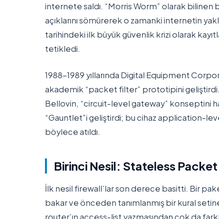
internete saldı. “Morris Worm” olarak bilinen b
açıklarını sömürerek o zamanki internetin yakl
tarihindeki ilk büyük güvenlik krizi olarak kayıt
tetikledi.
1988-1989 yıllarında Digital Equipment Corporat
akademik “packet filter” prototipini geliştir
Bellovin, “circuit-level gateway” konseptini ha
“Gauntlet”i geliştirdi; bu cihaz application-le
böylece atıldı.
Birinci Nesil: Stateless Packe
İlk nesil firewall’lar son derece basitti. Bir pa
bakar ve önceden tanımlanmış bir kural setine
router’ın access-list yazmasından çok da farklı