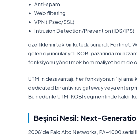
Anti-spam
Web filtering
VPN (IPsec/SSL)
Intrusion Detection/Prevention (IDS/IPS)
özelliklerini tek bir kutuda sunardı. Fortine
gelen oyuncularıydı. KOBİ pazarında muazzam bi
fonksiyonu yönetmek hem maliyet hem de op
UTM’in dezavantajı, her fonksiyonun “iyi ama
dedicated bir antivirus gateway veya enterpr
Bu nedenle UTM, KOBİ segmentinde kaldı; kur
Beşinci Nesil: Next-Generat
2008’de Palo Alto Networks, PA-4000 serisi i