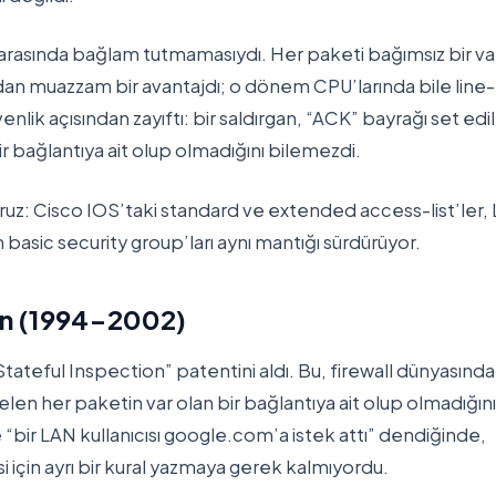
arasında bağlam tutmamasıydı. Her paketi bağımsız bir var
dan muazzam bir avantajdı; o dönem CPU’larında bile line-
nlik açısından zayıftı: bir saldırgan, “ACK” bayrağı set edi
ir bağlantıya ait olup olmadığını bilemezdi.
üyoruz: Cisco IOS’taki standard ve extended access-list’ler, 
n basic security group’ları aynı mantığı sürdürüyor.
ion (1994-2002)
ateful Inspection” patentini aldı. Bu, firewall dünyasında
gelen her paketin var olan bir bağlantıya ait olup olmadığını
bir LAN kullanıcısı google.com’a istek attı” dendiğinde,
için ayrı bir kural yazmaya gerek kalmıyordu.