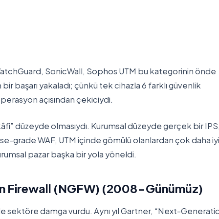
t, WatchGuard, SonicWall, Sophos UTM bu kategorinin önde
r başarı yakaladı; çünkü tek cihazla 6 farklı güvenlik
erasyon açısından çekiciydi.
 kâfi” düzeyde olmasıydı. Kurumsal düzeyde gerçek bir IPS
ise-grade WAF, UTM içinde gömülü olanlardan çok daha iyi
umsal pazar başka bir yola yöneldi.
ion Firewall (NGFW) (2008-Günümüz)
le sektöre damga vurdu. Aynı yıl Gartner, “Next-Generati