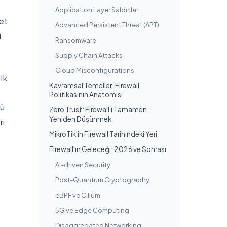
Application Layer Saldırıları
et
Advanced Persistent Threat (APT)
i
Ransomware
Supply Chain Attacks
Cloud Misconfigurations
ilk
Kavramsal Temeller: Firewall
Politikasının Anatomisi
nü
Zero Trust: Firewall’ı Tamamen
Yeniden Düşünmek
ri
MikroTik’in Firewall Tarihindeki Yeri
Firewall’ın Geleceği: 2026 ve Sonrası
AI-driven Security
Post-Quantum Cryptography
eBPF ve Cilium
5G ve Edge Computing
Disaggregated Networking