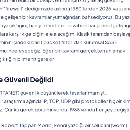
 tatmin edici bir cevap vermek için 40 yıllık ağ güvenliği
n “firewall” dediğimizde aslında 1980’lerden 2026’ya uzan
riyle çelişen bir kavramlar yumağından bahsediyoruz. Bu yaz
aya çıktığını, hangi tehditlere cevaben hangi nesil geliştiği
 karşılık geldiğini ele alacağım. Klasik tanımdan başlay
eminin içindeki basit packet filter’dan kurumsal SASE
rumu inceleyeceğiz. Eğer bir kavramı gerçekten anlamak
ıktığını bilmeniz gerekir.
e Güvenli Değildi
 ARPANET) güvenlik düşünülerek tasarlanmamıştı.
 araştırma ağında IP, TCP, UDP gibi protokoller hiçbir kim
 Çünkü gerek görülmüyordu. 1988 yılında her şey değişti
i Robert Tappan Morris, kendi yazdığı bir solucanı (worm)