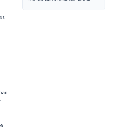
er,
ari,
r
ve