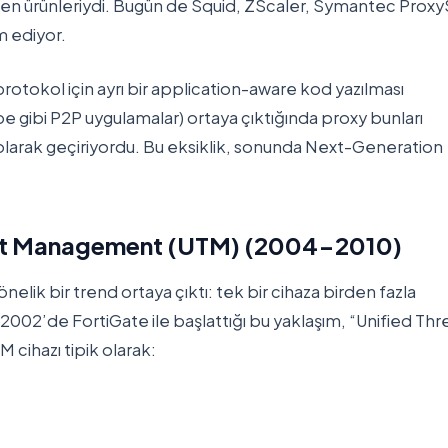
len ürünleriydi. Bugün de Squid, ZScaler, Symantec Prox
m ediyor.
protokol için ayrı bir application-aware kod yazılması
 gibi P2P uygulamalar) ortaya çıktığında proxy bunları
larak geçiriyordu. Bu eksiklik, sonunda Next-Generation
reat Management (UTM) (2004-2010)
nelik bir trend ortaya çıktı: tek bir cihaza birden fazla
 2002’de FortiGate ile başlattığı bu yaklaşım, “Unified Thr
 cihazı tipik olarak: