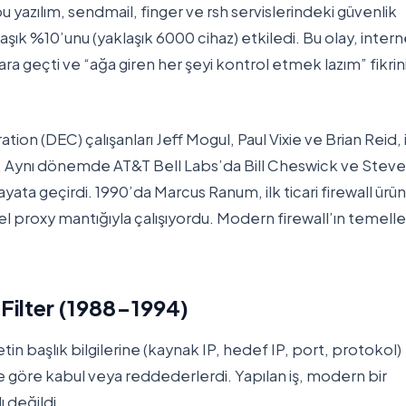
u yazılım, sendmail, finger ve rsh servislerindeki güvenlik
aşık %10’unu (yaklaşık 6000 cihaz) etkiledi. Bu olay, intern
lara geçti ve “ağa giren her şeyi kontrol etmek lazım” fikrin
ion (DEC) çalışanları Jeff Mogul, Paul Vixie ve Brian Reid, 
di. Aynı dönemde AT&T Bell Labs’da Bill Cheswick ve Steve
yata geçirdi. 1990’da Marcus Ranum, ilk ticari firewall ürü
vel proxy mantığıyla çalışıyordu. Modern firewall’ın temelle
t Filter (1988-1994)
ketin başlık bilgilerine (kaynak IP, hedef IP, port, protokol)
 göre kabul veya reddederlerdi. Yapılan iş, modern bir
 değildi.