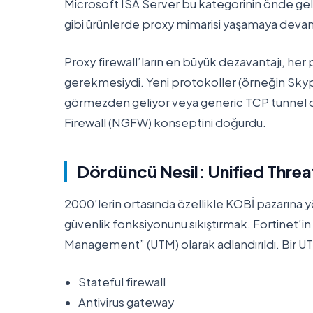
Microsoft ISA Server bu kategorinin önde ge
gibi ürünlerde proxy mimarisi yaşamaya deva
Proxy firewall’ların en büyük dezavantajı, her 
gerekmesiydi. Yeni protokoller (örneğin Skype
görmezden geliyor veya generic TCP tunnel o
Firewall (NGFW) konseptini doğurdu.
Dördüncü Nesil: Unified Th
2000’lerin ortasında özellikle KOBİ pazarına yö
güvenlik fonksiyonunu sıkıştırmak. Fortinet’in
Management” (UTM) olarak adlandırıldı. Bir UTM
Stateful firewall
Antivirus gateway