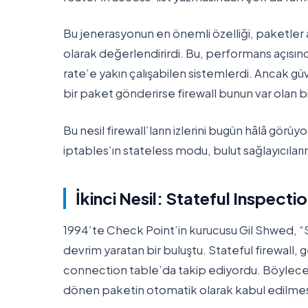
Bu jenerasyonun en önemli özelliği, paketler 
olarak değerlendirirdi. Bu, performans açısın
rate’e yakın çalışabilen sistemlerdi. Ancak güve
bir paket gönderirse firewall bunun var olan b
Bu nesil firewall’ların izlerini bugün hâlâ gör
iptables’ın stateless modu, bulut sağlayıcıları
İkinci Nesil: Stateful Inspect
1994’te Check Point’in kurucusu Gil Shwed, “St
devrim yaratan bir buluştu. Stateful firewall, 
connection table’da takip ediyordu. Böylece “
dönen paketin otomatik olarak kabul edilmesi 