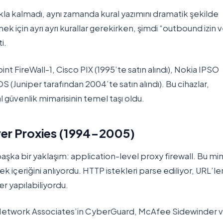
kla kalmadı, aynı zamanda kural yazımını dramatik şekilde
mek için ayrı ayrı kurallar gerekirken, şimdi “outbound izin v
i.
nt FireWall-1, Cisco PIX (1995’te satın alındı), Nokia IPSO
 (Juniper tarafından 2004’te satın alındı). Bu cihazlar,
 güvenlik mimarisinin temel taşı oldu.
yer Proxies (1994-2005)
başka bir yaklaşım: application-level proxy firewall. Bu mim
 içeriğini anlıyordu. HTTP istekleri parse ediliyor, URL’le
er yapılabiliyordu.
 Network Associates’in CyberGuard, McAfee Sidewinder 