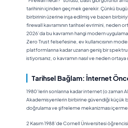
“Firewall nedir?” sorusu, basit gibi görünür ama
tarihinin içinden geçmek gerekir. Çünkü bugü
birbirinin üzerine inşa edilmiş ve bazen birbi
firewall kavramının tarihsel evrimini, neden ort
2026’da bu kavramın hangi modern uygulamalara
Zero Trust felsefesine, ev kullanıcısının mod
platformlarına kadar uzanan geniş bir spekt
istiyorsanız, o kavramın nasıl ve neden ortaya ç
Tarihsel Bağlam: İnternet Önc
1980’lerin sonlarına kadar internet (o zaman
Akademisyenlerin birbirine güvendiği küçük bir
doğrulama ve şifreleme mekanizması içermez.
2 Kasım 1988’de Cornell Üniversitesi öğrencis