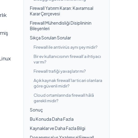
Firewall Yatırım Kararı: Kavramsal
Karar Çerçevesi
lık
Firewall Mühendisliği Disiplininin
Bileşenleri
lmiş
Sıkça Sorulan Sorular
Firewall ile antivirüs aynı şey midir?
Bir ev kullanıcısının firewall’a ihtiyacı
Linux
var mı?
Firewall trafiği yavaşlatır mı?
Açık kaynak firewall’lar ticari olanlara
göre güvenli midir?
Cloud ortamlarında firewall hâlâ
gerekli midir?
Sonuç
Bu Konuda Daha Fazla
Kaynaklar ve Daha Fazla Bilgi
Donanımsal vs Yazılımsal Firewall