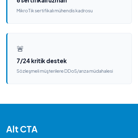
6 sertifikalı uzman
MikroTik sertifikalı mühendis kadrosu
🚨
7/24 kritik destek
Sözleşmeli müşterilere DDoS/arıza müdahalesi
Alt CTA