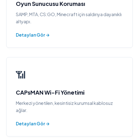
Oyun Sunucusu Koruması
SAMP, MTA, CS:GO, Minecraft için saldırıya dayanıklı
altyapı.
Detayları Gör →
📶
CAPsMAN Wi-Fi Yönetimi
Merkezi yönetilen, kesintisiz kurumsal kablosuz
ağlar.
Detayları Gör →