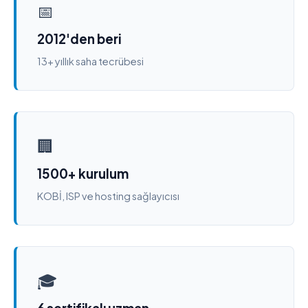
📅
2012'den beri
13+ yıllık saha tecrübesi
🏢
1500+ kurulum
KOBİ, ISP ve hosting sağlayıcısı
🎓