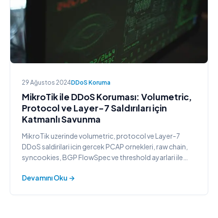
29 Ağustos 2024
DDoS Koruma
MikroTik ile DDoS Koruması: Volumetric,
Protocol ve Layer-7 Saldırıları için
Katmanlı Savunma
MikroTik uzerinde volumetric, protocol ve Layer-7
DDoS saldirilari icin gercek PCAP ornekleri, raw chain,
syncookies, BGP FlowSpec ve threshold ayarlari ile
katmanli savunma rehberi.
Devamını Oku →