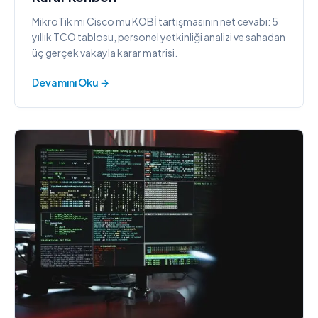
MikroTik mi Cisco mu KOBİ tartışmasının net cevabı: 5
yıllık TCO tablosu, personel yetkinliği analizi ve sahadan
üç gerçek vakayla karar matrisi.
Devamını Oku →