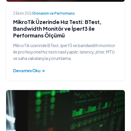
2 Ekim 2024
Donanım ve Performans
MikroTik Üzerinde Hız Testi: BTest,
Bandwidth Monitör ve İperf3 ile
Performans Ölçümü
MikroTik üzerinde BTest, iperf3 ve bandwidth monitor
ile profesyonel hız testi nasıl yapılır; latency, jitter, MTU
ve saha vakalarıyla yorumlama.
Devamını Oku →