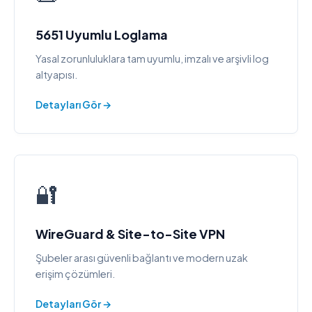
5651 Uyumlu Loglama
Yasal zorunluluklara tam uyumlu, imzalı ve arşivli log
altyapısı.
Detayları Gör →
🔐
WireGuard & Site-to-Site VPN
Şubeler arası güvenli bağlantı ve modern uzak
erişim çözümleri.
Detayları Gör →