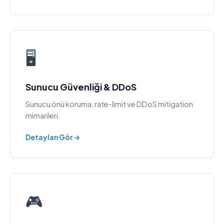
🖥️
Sunucu Güvenliği & DDoS
Sunucu önü koruma, rate-limit ve DDoS mitigation
mimarileri.
Detayları Gör →
🎮