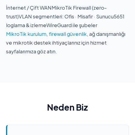
İnternet / Çift WAN
MikroTik Firewall (zero-
trust)
VLAN segmentleri: Ofis · Misafir · Sunucu
5651
loglama & izleme
WireGuard ile şubeler
MikroTik kurulum
,
firewall güvenlik
, ağ danışmanlığı
ve mikrotik destek ihtiyaçlarınız için hizmet
sayfalarımıza göz atın.
Neden Biz