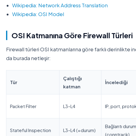
Wikipedia: Network Address Translation
Wikipedia: OSI Model
OSI Katmanına Göre Firewall Türleri
Firewall türleri OSI katmanlarına göre farklı derinlikte 
da burada netleşir:
Çalıştığı
Tür
İncelediği
katman
Packet Filter
L3–L4
IP, port, proto
Bağlantı duru
Stateful Inspection
L3–L4 (+durum)
(conntrack)