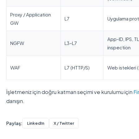
Proxy / Application
L7
Uygulama prot
GW
App-ID, IPS, T
NGFW
L3–L7
inspection
WAF
L7 (HTTP/S)
Web istekleri
İşletmeniz için doğru katman seçimi ve kurulumu için
Fi
danışın.
Paylaş:
LinkedIn
X / Twitter