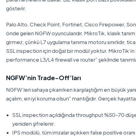
gösterir.
Palo Alto, Check Point, Fortinet, Cisco Firepower, S
önde gelen NGFW oyuncularıdır. MikroTik, klasik tanım
girmez; çünkü L7 uygulama tanıma motoru sınırlıdır, tica
SSL inspection için doğal bir modül yoktur. MikroTik’i
performance L3/L4 firewall ve router” şeklinde tanımla
NGFW’nin Trade-Off’ları
NGFW’leri sahaya çıkarırken karşılaştığım en büyük yanılg
açalım, en iyi koruma olsun” mantığıdır. Gerçek hayatta
SSL inspection açıldığında throughput %50-70 düşer
yeniden şifrelenir.
IPS modülü, tüm imzalar açıkken false positive oranı a