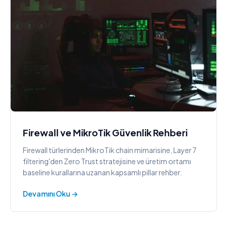
Firewall ve MikroTik Güvenlik Rehberi
Firewall türlerinden MikroTik chain mimarisine, Layer 7
filtering'den Zero Trust stratejisine ve üretim ortamı
baseline kurallarına uzanan kapsamlı pillar rehber.
Devamını Oku →