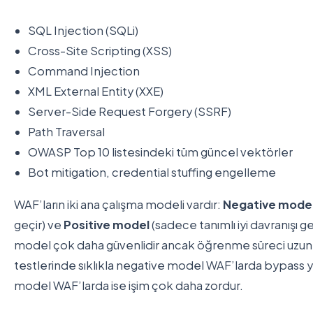
SQL Injection (SQLi)
Cross-Site Scripting (XSS)
Command Injection
XML External Entity (XXE)
Server-Side Request Forgery (SSRF)
Path Traversal
OWASP Top 10 listesindeki tüm güncel vektörler
Bot mitigation, credential stuffing engelleme
WAF’ların iki ana çalışma modeli vardır:
Negative mode
geçir) ve
Positive model
(sadece tanımlı iyi davranışı ge
model çok daha güvenlidir ancak öğrenme süreci uzun
testlerinde sıklıkla negative model WAF’larda bypass 
model WAF’larda ise işim çok daha zordur.