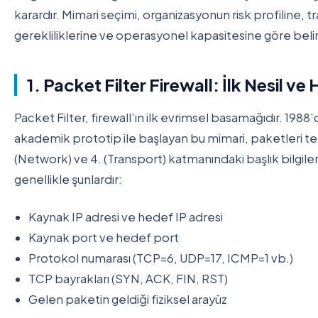
karardır. Mimari seçimi, organizasyonun risk profiline, tra
gerekliliklerine ve operasyonel kapasitesine göre belir
1. Packet Filter Firewall: İlk Nesil ve
Packet Filter, firewall’ın ilk evrimsel basamağıdır. 1988’
akademik prototip ile başlayan bu mimari, paketleri te
(Network) ve 4. (Transport) katmanındaki başlık bilgile
genellikle şunlardır:
Kaynak IP adresi ve hedef IP adresi
Kaynak port ve hedef port
Protokol numarası (TCP=6, UDP=17, ICMP=1 vb.)
TCP bayrakları (SYN, ACK, FIN, RST)
Gelen paketin geldiği fiziksel arayüz