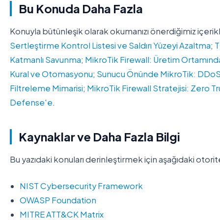
Bu Konuda Daha Fazla
Konuyla bütünleşik olarak okumanızı önerdiğimiz içerik
Sertleştirme Kontrol Listesi ve Saldırı Yüzeyi Azaltma
;
T
Katmanlı Savunma
;
MikroTik Firewall: Üretim Ortamın
Kural ve Otomasyonu
;
Sunucu Önünde MikroTik: DDoS M
Filtreleme Mimarisi
;
MikroTik Firewall Stratejisi: Zero 
Defense'e
.
Kaynaklar ve Daha Fazla Bilgi
Bu yazıdaki konuları derinleştirmek için aşağıdaki otorit
NIST Cybersecurity Framework
OWASP Foundation
MITRE ATT&CK Matrix