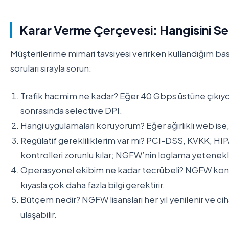
Karar Verme Çerçevesi: Hangisini S
Müşterilerime mimari tavsiyesi verirken kullandığım basi
soruları sırayla sorun:
Trafik hacmim ne kadar? Eğer 40 Gbps üstüne çıkıyors
sonrasında selective DPI.
Hangi uygulamaları koruyorum? Eğer ağırlıklı web is
Regülatif gerekliliklerim var mı? PCI-DSS, KVKK, HIPAA
kontrolleri zorunlu kılar; NGFW’nin loglama yetenekleri
Operasyonel ekibim ne kadar tecrübeli? NGFW konfig
kıyasla çok daha fazla bilgi gerektirir.
Bütçem nedir? NGFW lisansları her yıl yenilenir ve ci
ulaşabilir.