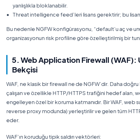
yanlışlıkla bloklanabilir.
Threat intelligence feed’leri lisans gerektirir; bu lisans
Bu nedenle NGFW konfigürasyonu, “default’u aç ve unut
organizasyonun risk profiline göre özelleştirilmiş bir tuni
5. Web Application Firewall (WAF):
Bekçisi
WAF, ne klasik bir firewall ne de NGFW’dir. Daha doğru 
çalışan ve özellikle HTTP/HTTPS trafiğini hedef alan, we
engelleyen özel bir koruma katmanıdır. Bir WAF, web 
reverse proxy modunda) yerleştirilir ve gelen tüm HTTP is
eder.
WAF’ın koruduğu tipik saldırı vektörleri: