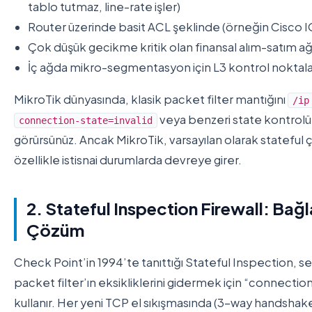
tablo tutmaz, line-rate işler)
Router üzerinde basit ACL şeklinde (örneğin Cisco I
Çok düşük gecikme kritik olan finansal alım-satım ağ
İç ağda mikro-segmentasyon için L3 kontrol noktalar
MikroTik dünyasında, klasik packet filter mantığını
/ip
veya benzeri state kontrolü
connection-state=invalid
görürsünüz. Ancak MikroTik, varsayılan olarak stateful ç
özellikle istisnai durumlarda devreye girer.
2. Stateful Inspection Firewall: Bağl
Çözüm
Check Point’in 1994’te tanıttığı Stateful Inspection, s
packet filter’ın eksikliklerini gidermek için “connection
kullanır. Her yeni TCP el sıkışmasında (3-way handshake)