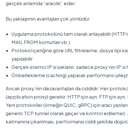
gerçek anlamda “aracılık” eder.
Bu yaklaşımın avantajları çok yönlüdür:
Uygulama protokolünü tam olarak anlayabilir (HTTP i
MAIL FROM komutları vb.)
Protokol içeriğine göre URL filtreleme, dosya tipi k
yapılabilir
Gerçek istemci IP’si saklanır; sadece proxy’nin IP’s
Önbellekleme (caching) yaparak performans iyileşti
Ancak proxy’nin dezavantajları da ciddidir. Her protokol 
(application proxy) gerekir. HTTP için ayrı, FTP için ayrı, 
Yeni protokoller (örneğin QUIC, gRPC) için aracı yazıl
generic TCP tunnel olarak geçer ve kontrol edilemez.
katmanına çıkarılması, performansı ciddi şekilde düşürü