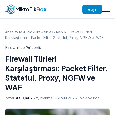
MikroTik
Box
İletişim
Ana Sayfa
›
Blog
›
Firewall ve Güvenlik
› Firewall Türleri
Karşılaştırması: Packet Filter, Stateful, Proxy, NGFW ve WAF
Firewall ve Güvenlik
Firewall Türleri
Karşılaştırması: Packet Filter,
Stateful, Proxy, NGFW ve
WAF
Yazar:
Aslı Çelik
·
Yayınlanma: 26 Eylül 2023
·
16 dk okuma