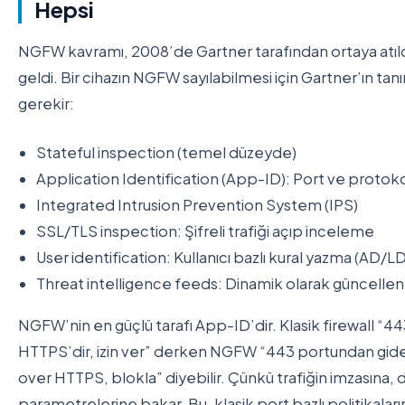
Hepsi
NGFW kavramı, 2008’de Gartner tarafından ortaya atıldı
geldi. Bir cihazın NGFW sayılabilmesi için Gartner’ın tanı
gerekir:
Stateful inspection (temel düzeyde)
Application Identification (App-ID): Port ve prot
Integrated Intrusion Prevention System (IPS)
SSL/TLS inspection: Şifreli trafiği açıp inceleme
User identification: Kullanıcı bazlı kural yazma (AD
Threat intelligence feeds: Dinamik olarak güncellene
NGFW’nin en güçlü tarafı App-ID’dir. Klasik firewall “4
HTTPS’dir, izin ver” derken NGFW “443 portundan giden
over HTTPS, blokla” diyebilir. Çünkü trafiğin imzasına,
parametrelerine bakar. Bu, klasik port bazlı politikaların