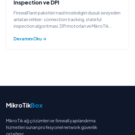
Inspection ve DPI
Firewall'larin paketleri nasil inceledigini dusuk seviyeden
anlatan rehber: connection tracking, stateful
inspection algoritmasi, DPI motorlari ve MikroTik
conntrack ornekleri.
Devamını Oku →
MikroTik
Box
MikroTik ağ çözümleri ve firewall yapılandırma
hizmetleri sunan profesyonel network güvenlik
ortağınız.