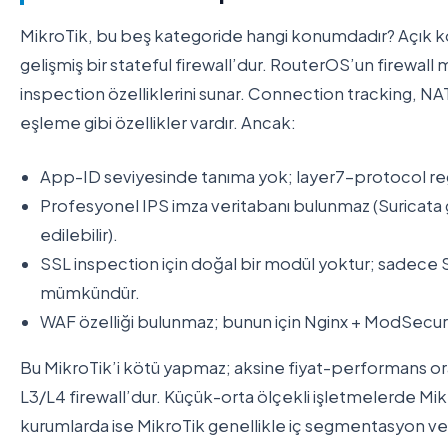
MikroTik, bu beş kategoride hangi konumdadır? Açık 
gelişmiş bir stateful firewall’dur. RouterOS’un firewall 
inspection özelliklerini sunar. Connection tracking, N
eşleme gibi özellikler vardır. Ancak:
App-ID seviyesinde tanıma yok; layer7-protocol regex 
Profesyonel IPS imza veritabanı bulunmaz (Suricata 
edilebilir).
SSL inspection için doğal bir modül yoktur; sadece
mümkündür.
WAF özelliği bulunmaz; bunun için Nginx + ModSecuri
Bu MikroTik’i kötü yapmaz; aksine fiyat-performans o
L3/L4 firewall’dur. Küçük-orta ölçekli işletmelerde Mik
kurumlarda ise MikroTik genellikle iç segmentasyon ve