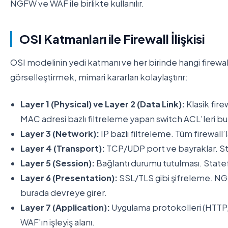
NGFW ve WAF ile birlikte kullanılır.
OSI Katmanları ile Firewall İlişkisi
OSI modelinin yedi katmanı ve her birinde hangi firewall’u
görselleştirmek, mimari kararları kolaylaştırır:
Layer 1 (Physical) ve Layer 2 (Data Link):
Klasik fire
MAC adresi bazlı filtreleme yapan switch ACL’leri bur
Layer 3 (Network):
IP bazlı filtreleme. Tüm firewal
Layer 4 (Transport):
TCP/UDP port ve bayraklar. Stat
Layer 5 (Session):
Bağlantı durumu tutulması. Statefu
Layer 6 (Presentation):
SSL/TLS gibi şifreleme. NGF
burada devreye girer.
Layer 7 (Application):
Uygulama protokolleri (HTTP
WAF’ın işleyiş alanı.