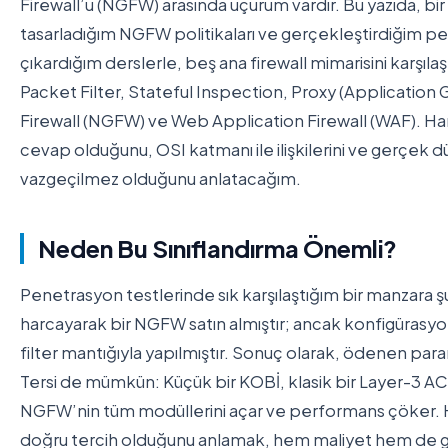
Firewall’u (NGFW) arasında uçurum vardır. Bu yazıda, bir f
tasarladığım NGFW politikaları ve gerçekleştirdiğim p
çıkardığım derslerle, beş ana firewall mimarisini karşıl
Packet Filter, Stateful Inspection, Proxy (Applicatio
Firewall (NGFW) ve Web Application Firewall (WAF). Han
cevap olduğunu, OSI katmanı ile ilişkilerini ve gerçek 
vazgeçilmez olduğunu anlatacağım.
Neden Bu Sınıflandırma Önemli?
Penetrasyon testlerinde sık karşılaştığım bir manzara ş
harcayarak bir NGFW satın almıştır; ancak konfigürasyo
filter mantığıyla yapılmıştır. Sonuç olarak, ödenen paranı
Tersi de mümkün: Küçük bir KOBİ, klasik bir Layer-3 AC
NGFW’nin tüm modüllerini açar ve performans çöker. Ha
doğru tercih olduğunu anlamak, hem maliyet hem de güv