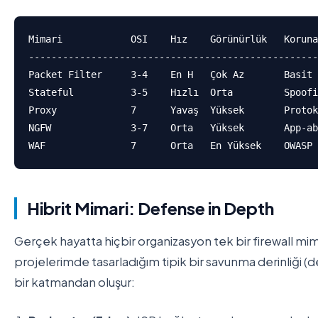
Mimari            OSI    Hız    Görünürlük   Koruna
---------------------------------------------------
Packet Filter     3-4    En H   Çok Az       Basit 
Stateful          3-5    Hızlı  Orta         Spoofi
Proxy             7      Yavaş  Yüksek       Protok
NGFW              3-7    Orta   Yüksek       App-ab
Hibrit Mimari: Defense in Depth
Gerçek hayatta hiçbir organizasyon tek bir firewall mi
projelerimde tasarladığım tipik bir savunma derinliği (
bir katmandan oluşur: