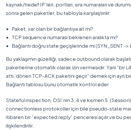
kaynak/hedef IP’leri, portları, sıra numaraları ve dur
sonra gelen paketler, bu tabloyla karşılaştırılır:
Paket, var olan bir bağlantıya ait mi?
TCP sequence numarası beklenen aralıkta mı?
Bağlantı doğru state geçişlerinde mi (SYN_SENT -
Bu yaklaşımın güzelliği, sadece outbound olarak başlatı
paketlerine otomatik olarak izin vermesidir. Yani “bir L
attı, dönen TCP-ACK paketini geçir” demek için ayrı b
Bağlantı tablosu bunu otomatik kontrol eder.
Stateful inspection, OSI’nin 3, 4 ve kısmen 5. (Session)
connectionless protokoller için bile pseudo-state mant
itibaren bir “expected reply” penceresi açılır ve bu p
ilişkilendirilir.