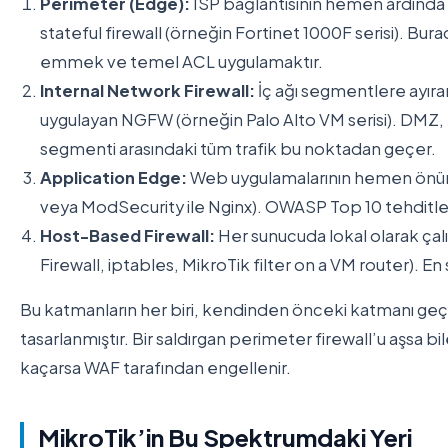
Perimeter (Edge):
ISP bağlantısının hemen ardında
stateful firewall (örneğin Fortinet 1000F serisi). Bura
emmek ve temel ACL uygulamaktır.
Internal Network Firewall:
İç ağı segmentlere ayı
uygulayan NGFW (örneğin Palo Alto VM serisi). DMZ, 
segmenti arasındaki tüm trafik bu noktadan geçer.
Application Edge:
Web uygulamalarının hemen önün
veya ModSecurity ile Nginx). OWASP Top 10 tehditler
Host-Based Firewall:
Her sunucuda lokal olarak ça
Firewall, iptables, MikroTik filter on a VM router). E
Bu katmanların her biri, kendinden önceki katmanı geç
tasarlanmıştır. Bir saldırgan perimeter firewall’u aşsa b
kaçarsa WAF tarafından engellenir.
MikroTik’in Bu Spektrumdaki Yeri