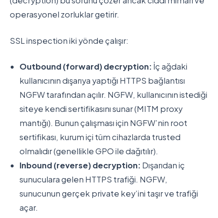
(decryption) bu sorunu çözer ancak ciddi mimari ve
operasyonel zorluklar getirir.
SSL inspection iki yönde çalışır:
Outbound (forward) decryption:
İç ağdaki
kullanıcının dışarıya yaptığı HTTPS bağlantısı
NGFW tarafından açılır. NGFW, kullanıcının istediği
siteye kendi sertifikasını sunar (MITM proxy
mantığı). Bunun çalışması için NGFW’nin root
sertifikası, kurum içi tüm cihazlarda trusted
olmalıdır (genellikle GPO ile dağıtılır).
Inbound (reverse) decryption:
Dışarıdan iç
sunuculara gelen HTTPS trafiği. NGFW,
sunucunun gerçek private key’ini taşır ve trafiği
açar.