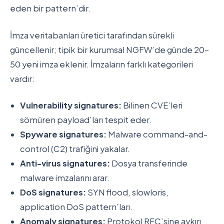
eden bir pattern’dir.
İmza veritabanları üretici tarafından sürekli
güncellenir; tipik bir kurumsal NGFW’de günde 20-
50 yeni imza eklenir. İmzaların farklı kategorileri
vardır:
Vulnerability signatures:
Bilinen CVE’leri
sömüren payload’ları tespit eder.
Spyware signatures:
Malware command-and-
control (C2) trafiğini yakalar.
Anti-virus signatures:
Dosya transferinde
malware imzalarını arar.
DoS signatures:
SYN flood, slowloris,
application DoS pattern’ları.
Anomaly signatures:
Protokol RFC’sine aykırı