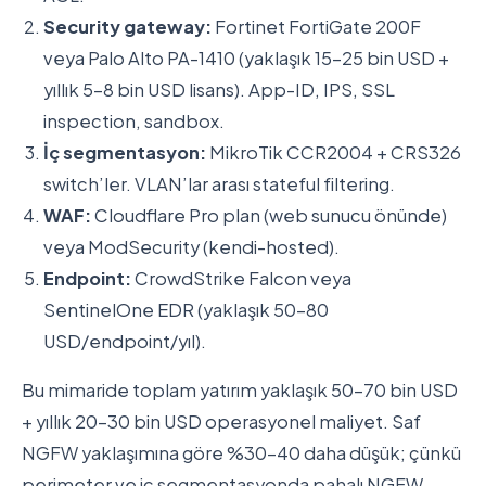
Security gateway:
Fortinet FortiGate 200F
veya Palo Alto PA-1410 (yaklaşık 15-25 bin USD +
yıllık 5-8 bin USD lisans). App-ID, IPS, SSL
inspection, sandbox.
İç segmentasyon:
MikroTik CCR2004 + CRS326
switch’ler. VLAN’lar arası stateful filtering.
WAF:
Cloudflare Pro plan (web sunucu önünde)
veya ModSecurity (kendi-hosted).
Endpoint:
CrowdStrike Falcon veya
SentinelOne EDR (yaklaşık 50-80
USD/endpoint/yıl).
Bu mimaride toplam yatırım yaklaşık 50-70 bin USD
+ yıllık 20-30 bin USD operasyonel maliyet. Saf
NGFW yaklaşımına göre %30-40 daha düşük; çünkü
perimeter ve iç segmentasyonda pahalı NGFW