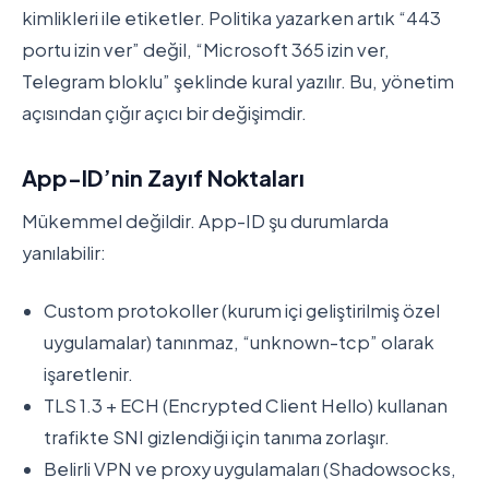
kimlikleri ile etiketler. Politika yazarken artık “443
portu izin ver” değil, “Microsoft 365 izin ver,
Telegram bloklu” şeklinde kural yazılır. Bu, yönetim
açısından çığır açıcı bir değişimdir.
App-ID’nin Zayıf Noktaları
Mükemmel değildir. App-ID şu durumlarda
yanılabilir:
Custom protokoller (kurum içi geliştirilmiş özel
uygulamalar) tanınmaz, “unknown-tcp” olarak
işaretlenir.
TLS 1.3 + ECH (Encrypted Client Hello) kullanan
trafikte SNI gizlendiği için tanıma zorlaşır.
Belirli VPN ve proxy uygulamaları (Shadowsocks,