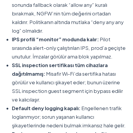
sonunda fallback olarak “allow any” kuralı
bırakmak, NGFW’nin tüm değerini ortadan
kaldırır. Politikanın altında mutlaka “deny any any
log” olmalıdır.
IPS profili “monitor” modunda kalır:
Pilot
sırasında alert-only çalıştırılan IPS, prod’a geçişte
unutulur. İmzalar görülür ama blok yapılmaz.
SSL inspection sertifikası tüm cihazlara
dağıtılmamış:
Misafir Wi-Fi’da sertifika hatası
görülür ve kullanıcı şikayet eder; bunun üzerine
SSL inspection guest segment için bypass edilir
ve kalıcılaşır.
Default deny logging kapalı:
Engellenen trafik
loglanmıyor; sorun yaşanan kullanıcı
şikayetlerinde nedeni bulmak imkansız hale gelir.