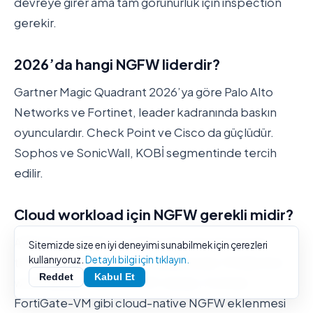
devreye girer ama tam görünürlük için inspection
gerekir.
2026’da hangi NGFW liderdir?
Gartner Magic Quadrant 2026’ya göre Palo Alto
Networks ve Fortinet, leader kadranında baskın
oyunculardır. Check Point ve Cisco da güçlüdür.
Sophos ve SonicWall, KOBİ segmentinde tercih
edilir.
Cloud workload için NGFW gerekli midir?
AWS/Azure/GCP’nin native Security Group’ları
Sitemizde size en iyi deneyimi sunabilmek için çerezleri
kullanıyoruz.
Detaylı bilgi için tıklayın.
temel düzeyde stateful firewall sunar. Production
Reddet
Kabul Et
workload için Palo Alto VM-Series, Fortinet
FortiGate-VM gibi cloud-native NGFW eklenmesi