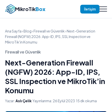
MikroTik
Box
İletişim
Ana Sayfa
›
Blog
›
Firewall ve Güvenlik
› Next-Generation
Firewall (NGFW) 2026: App-ID, IPS, SSL Inspection ve
MikroTik'in Konumu
Firewall ve Güvenlik
Next-Generation Firewall
(NGFW) 2026: App-ID, IPS,
SSL Inspection ve MikroTik’in
Konumu
Yazar:
Aslı Çelik
·
Yayınlanma: 26 Eylül 2023
·
15 dk okuma