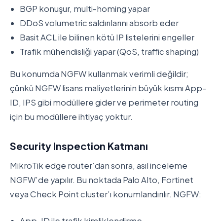
BGP konuşur, multi-homing yapar
DDoS volumetric saldırılarını absorb eder
Basit ACL ile bilinen kötü IP listelerini engeller
Trafik mühendisliği yapar (QoS, traffic shaping)
Bu konumda NGFW kullanmak verimli değildir;
çünkü NGFW lisans maliyetlerinin büyük kısmı App-
ID, IPS gibi modüllere gider ve perimeter routing
için bu modüllere ihtiyaç yoktur.
Security Inspection Katmanı
MikroTik edge router’dan sonra, asıl inceleme
NGFW’de yapılır. Bu noktada Palo Alto, Fortinet
veya Check Point cluster’ı konumlandırılır. NGFW:
App-ID ile trafik kimliklendirme