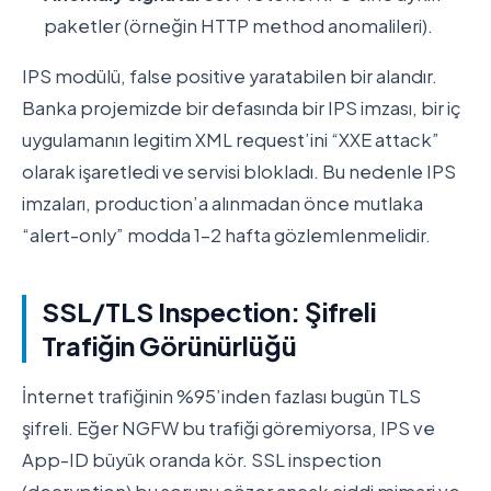
paketler (örneğin HTTP method anomalileri).
IPS modülü, false positive yaratabilen bir alandır.
Banka projemizde bir defasında bir IPS imzası, bir iç
uygulamanın legitim XML request’ini “XXE attack”
olarak işaretledi ve servisi blokladı. Bu nedenle IPS
imzaları, production’a alınmadan önce mutlaka
“alert-only” modda 1-2 hafta gözlemlenmelidir.
SSL/TLS Inspection: Şifreli
Trafiğin Görünürlüğü
İnternet trafiğinin %95’inden fazlası bugün TLS
şifreli. Eğer NGFW bu trafiği göremiyorsa, IPS ve
App-ID büyük oranda kör. SSL inspection