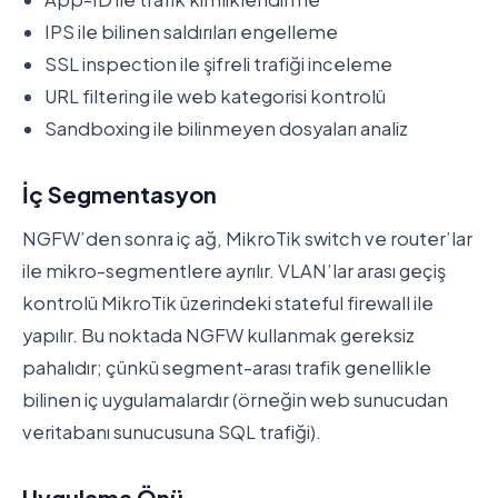
IPS ile bilinen saldırıları engelleme
SSL inspection ile şifreli trafiği inceleme
URL filtering ile web kategorisi kontrolü
Sandboxing ile bilinmeyen dosyaları analiz
İç Segmentasyon
NGFW’den sonra iç ağ, MikroTik switch ve router’lar
ile mikro-segmentlere ayrılır. VLAN’lar arası geçiş
kontrolü MikroTik üzerindeki stateful firewall ile
yapılır. Bu noktada NGFW kullanmak gereksiz
pahalıdır; çünkü segment-arası trafik genellikle
bilinen iç uygulamalardır (örneğin web sunucudan
veritabanı sunucusuna SQL trafiği).
Uygulama Önü