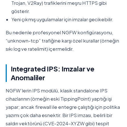
Trojan, V2Ray) trafiklerini meşru HTTPS gibi
gösterir.
Yeni çıkmış uygulamalar için imzalar gecikebilir.
Bu nedenle profesyonel NGFW konfigürasyonu,
“unknown-tcp” trafiğine karşı özel kurallar (örneğin
sıkı log ve ratelimit) içermelidir.
Integrated IPS: Imzalar ve
Anomaliler
NGFW’lerin IPS modülü, klasik standalone IPS
cihazlarının (örneğin eski TippingPoint) yaptığı işi
yapar; ancak firewall ile entegre çalıştığı için politika
yazımı çok daha esnektir. Bir IPS imzası, belirli bir
saldırı vektörünü (CVE-2024-XYZW gibi) tespit