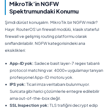
MikroTik’in NGFW
Spektrumundaki Konumu
Şimdi dürüst konuşalım. MikroTik bir NGFW midir?
Hayır. RouterOS’un firewall modülü, klasik stateful
firewall ve gelişmiş routing platformu olarak
sınıflandırılabilir. NGFW kategorisindeki ana
eksiklikleri:
App-ID yok:
Sadece basit layer-7 regex tabanlı
protocol matching var. 4000+ uygulamayı tanıyan
profesyonel App-ID motoru yok.
IPS yok:
Ticari imza veritabanı bulunmuyor.
Suricata gibi harici çözümlerle entegre edilebilir
ama out-of-the-box değil.
SSL Inspection yok:
TLS trafiğini decrypt edip