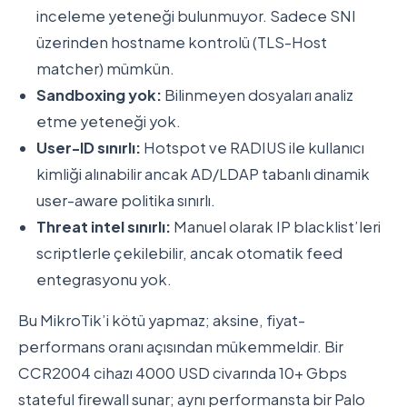
inceleme yeteneği bulunmuyor. Sadece SNI
üzerinden hostname kontrolü (TLS-Host
matcher) mümkün.
Sandboxing yok:
Bilinmeyen dosyaları analiz
etme yeteneği yok.
User-ID sınırlı:
Hotspot ve RADIUS ile kullanıcı
kimliği alınabilir ancak AD/LDAP tabanlı dinamik
user-aware politika sınırlı.
Threat intel sınırlı:
Manuel olarak IP blacklist’leri
scriptlerle çekilebilir, ancak otomatik feed
entegrasyonu yok.
Bu MikroTik’i kötü yapmaz; aksine, fiyat-
performans oranı açısından mükemmeldir. Bir
CCR2004 cihazı 4000 USD civarında 10+ Gbps
stateful firewall sunar; aynı performansta bir Palo