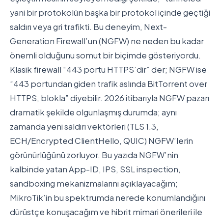
yani bir protokolün başka bir protokol içinde geçtiği
saldırı veya gri trafikti. Bu deneyim, Next-
Generation Firewall’un (NGFW) ne neden bu kadar
önemli olduğunu somut bir biçimde gösteriyordu.
Klasik firewall “443 portu HTTPS’dir” der; NGFW ise
“443 portundan giden trafik aslında BitTorrent over
HTTPS, blokla” diyebilir. 2026 itibarıyla NGFW pazarı
dramatik şekilde olgunlaşmış durumda; aynı
zamanda yeni saldırı vektörleri (TLS 1.3,
ECH/Encrypted ClientHello, QUIC) NGFW’lerin
görünürlüğünü zorluyor. Bu yazıda NGFW’nin
kalbinde yatan App-ID, IPS, SSL inspection,
sandboxing mekanizmalarını açıklayacağım;
MikroTik’in bu spektrumda nerede konumlandığını
dürüstçe konuşacağım ve hibrit mimari önerileri ile