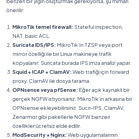
benzeri bir yığın oluşturmak gerekiyorsa, şu mimari
önerilir:
MikroTik temel firewall:
Stateful inspection,
NAT, basic ACL.
Suricata IDS/IPS:
MikroTik’in TZSP veya port
mirror özelliği ile bir Linux makineye trafik
kopyalanır; Suricata burada IPS imza analizi yapar.
Squid + ICAP + ClamAV:
Web trafiği için forward
proxy. ClamAV ile dosya tarama.
OPNsense veya pfSense:
Eğer açık kaynaklı bir
gerçek NGFW istiyorsanız, MikroTik’in arkasına bir
OPNsense ekleyebilirsiniz. Sucri-IPS, ClamAV,
Zenarmor gibi pakellerle NGFW benzeri
özellikler ücretsiz elde edilir.
ModSecurity + Nginx:
Web uygulamalarının