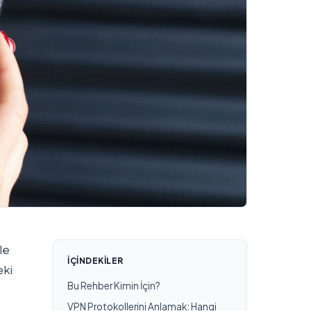
le
İÇINDEKILER
eki
Bu Rehber Kimin İçin?
VPN Protokollerini Anlamak: Hangi