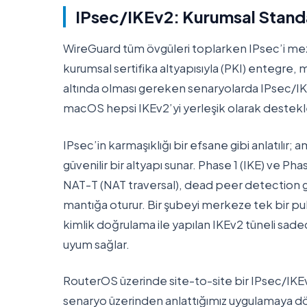
IPsec/IKEv2: Kurumsal Standa
WireGuard tüm övgüleri toplarken IPsec’i m
kurumsal sertifika altyapısıyla (PKI) entegre
altında olması gereken senaryolarda IPsec/I
macOS hepsi IKEv2’yi yerleşik olarak destekl
IPsec’in karmaşıklığı bir efsane gibi anlatılı
güvenilir bir altyapı sunar. Phase 1 (IKE) ve P
NAT-T (NAT traversal), dead peer detection g
mantığa oturur. Bir şubeyi merkeze tek bir pub
kimlik doğrulama ile yapılan IKEv2 tüneli sad
uyum sağlar.
RouterOS üzerinde site-to-site bir IPsec/IKEv2 
senaryo üzerinden anlattığımız uygulamaya d