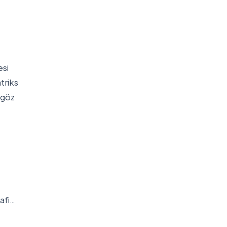
esi
triks
 göz
afi…