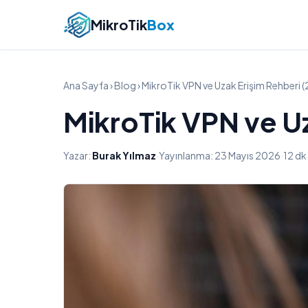
MikroTik
Box
Ana Sayfa
›
Blog
› MikroTik VPN ve Uzak Erişim Rehberi (
MikroTik VPN ve Uz
Yazar:
Burak Yılmaz
·
Yayınlanma: 23 Mayıs 2026
·
12 d