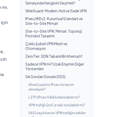
Senaryoda Hangisini Seçmeli?
 mı,
WireGuard: Modern, Hızlı ve Sade VPN
IPsec/IKEv2: Kurumsal Standart ve
için
Site-to-Site Mimari
Site-to-Site VPN: Mimari, Topoloji,
Protokol Tasarımı
Çoklu Şubeli VPN Mesh ve
Otomasyon
ek,
ZeroTier: SDN Tabanlı Bir Alternatif
rcih
Sadece VPN mi? Uzak Erişimin Diğer
Yöntemleri
ha
Sık Sorulan Sorular (SSS)
WireGuard mı IPsec mi tercih
etmeliyim?
L2TP/IPsec hâlâ kullanılabilir mi?
VPN trafiği QoS’a tabi tutulabilir mi?
5651 sayılı kanun VPN trafiğini etkiler