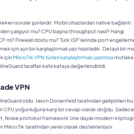
en sorular şunlardır: Mobil cihazlardan native bağlantı
den çalışıyor mu? CPU başına throughput nasıl? Hangi
 TCP mi? Firewall dostu mu? Türk ISP’lerinde port engellem
 için ayrı bir karşılaştırmalı yazı hazırladık. Detaylı bir ma
k için
MikroTik VPN türleri karşılaştırması yazımıza
mutlaka
eGuard tarafları kafa kafaya değerlendirildi.
 Sade VPN
ireGuard oldu. Jason Donenfeld tarafından geliştirilen bu
in CPU yoğunluğuna karşı bir cevap olarak doğdu. Sadece
rt, Noise protokol framework’üne dayalı modern kriptogr
MikroTik tarafından yerel olarak destekleniyor.