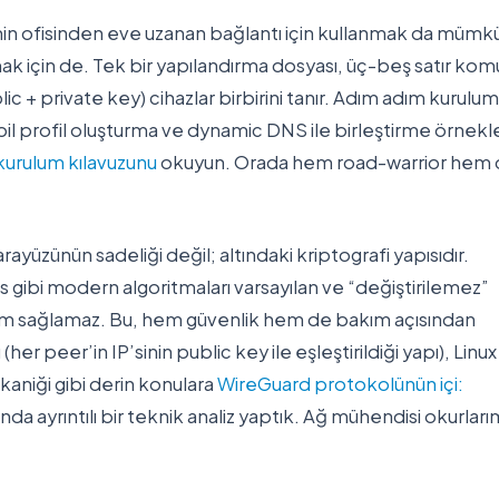
sinin ofisinden eve uzanan bağlantı için kullanmak da mümk
ak için de. Tek bir yapılandırma dosyası, üç-beş satır komu
lic + private key) cihazlar birbirini tanır. Adım adım kurulum
 profil oluşturma ve dynamic DNS ile birleştirme örnekle
urulum kılavuzunu
okuyun. Orada hem road-warrior hem
rayüzünün sadeliği değil; altındaki kriptografi yapısıdır.
ibi modern algoritmaları varsayılan ve “değiştirilemez”
öküm sağlamaz. Bu, hem güvenlik hem de bakım açısından
er peer’in IP’sinin public key ile eşleştirildiği yapı), Linux
aniği gibi derin konulara
WireGuard protokolünün içi:
ında ayrıntılı bir teknik analiz yaptık. Ağ mühendisi okurları