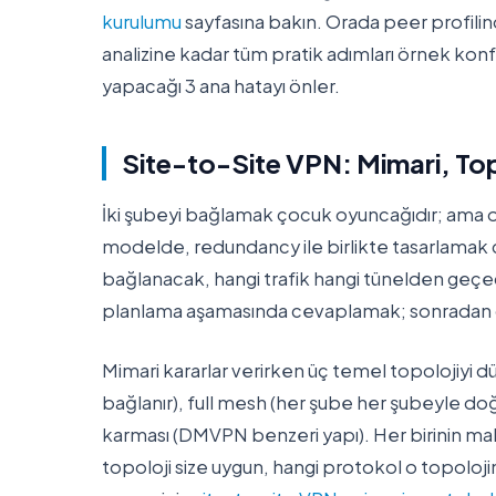
kurulumu
sayfasına bakın. Orada peer profilin
analizine kadar tüm pratik adımları örnek konfi
yapacağı 3 ana hatayı önler.
Site-to-Site VPN: Mimari, Top
İki şubeyi bağlamak çocuk oyuncağıdır; ama
modelde, redundancy ile birlikte tasarlamak c
bağlanacak, hangi trafik hangi tünelden geçece
planlama aşamasında cevaplamak; sonradan gü
Mimari kararlar verirken üç temel topolojiyi
bağlanır), full mesh (her şube her şubeyle 
karması (DMVPN benzeri yapı). Her birinin mali
topoloji size uygun, hangi protokol o topolojinin 