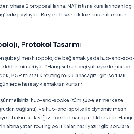
den phase 2 proposal’larına, NAT istisna kurallarından log
g’lerle paylaştık. Bu yazı, IPsec’i ilk kez kuracak okurun
oloji, Protokol Tasarımı
 on şubeyi mesh topolojide bağlamak ya da hub-and-spo
iddi bir mimari iştir. “Hangi şube hangi şubeye doğrudan
k, BGP mi statik routing mi kullanacağız” gibi soruları
nlerce hata ayıklamaktan kurtarır.
 düşünmelisiniz: hub-and-spoke (tüm şubeler merkeze
doğrudan bağlantı), ve hub-and-spoke ile dynamic mesh
yet, bakım kolaylığı ve performans profili farklıdır. Hangi
altına yatar, routing politikaları nasıl yazılır gibi sorulara