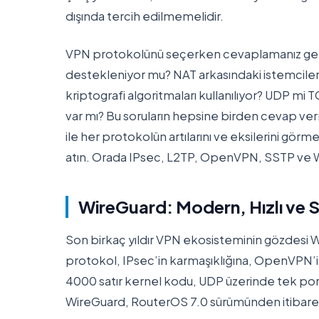
dışında tercih edilmemelidir.
VPN protokolünü seçerken cevaplamanız gerek
destekleniyor mu? NAT arkasındaki istemciler
kriptografi algoritmaları kullanılıyor? UDP mi
var mı? Bu soruların hepsine birden cevap vermek
ile her protokolün artılarını ve eksilerini görme
atın. Orada IPsec, L2TP, OpenVPN, SSTP ve Wir
WireGuard: Modern, Hızlı ve
Son birkaç yıldır VPN ekosisteminin gözdesi W
protokol, IPsec’in karmaşıklığına, OpenVPN’
4000 satır kernel kodu, UDP üzerinde tek po
WireGuard, RouterOS 7.0 sürümünden itibaren 