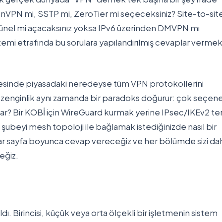
nVPN mi, SSTP mi, ZeroTier mi seçeceksiniz? Site-to-site
 tünel mi açacaksınız yoksa IPv6 üzerinden DMVPN mı
emi etrafında bu sorulara yapılandırılmış cevaplar vermek 
esinde piyasadaki neredeyse tüm VPN protokollerini
 zenginlik aynı zamanda bir paradoks doğurur: çok seçen
uyar? Bir KOBİ için WireGuard kurmak yerine IPsec/IKEv2 te
 şubeyi mesh topoloji ile bağlamak istediğinizde nasıl bir
lar sayfa boyunca cevap vereceğiz ve her bölümde sizi da
eğiz.
rıldı. Birincisi, küçük veya orta ölçekli bir işletmenin sistem