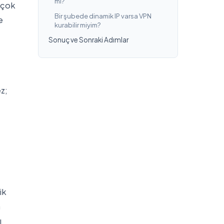
mi?
, çok
Bir şubede dinamik IP varsa VPN
e
kurabilir miyim?
Sonuç ve Sonraki Adımlar
ez;
ik
a
ı