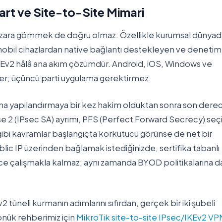
rt ve Site-to-Site Mimari
ezara gömmek de doğru olmaz. Özellikle kurumsal dünyad
, mobil cihazlardan native bağlantı destekleyen ve denetim
KEv2 hâlâ ana akım çözümdür. Android, iOS, Windows ve
er; üçüncü parti uygulama gerektirmez.
r; ama yapılandırmaya bir kez hakim olduktan sonra son dere
hase 2 (IPsec SA) ayrımı, PFS (Perfect Forward Secrecy) seç
ibi kavramlar başlangıçta korkutucu görünse de net bir
lic IP üzerinden bağlamak istediğinizde, sertifika tabanlı
ece çalışmakla kalmaz; aynı zamanda BYOD politikalarına d
tüneli kurmanın adımlarını sıfırdan, gerçek bir iki şubeli
önük rehberimiz için
MikroTik site-to-site IPsec/IKEv2 VP