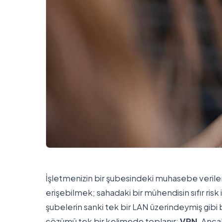
İşletmenizin bir şubesindeki muhasebe veriler
erişebilmek; sahadaki bir mühendisin sıfır ri
şubelerin sanki tek bir LAN üzerindeymiş gibi 
çözümü tek bir kelimede toplanır:
VPN
. Anca