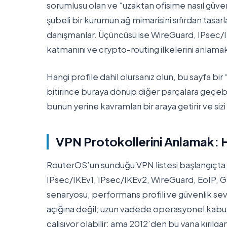
sorumlusu olan ve “uzaktan ofisime nasıl güvenl
şubeli bir kurumun ağ mimarisini sıfırdan tasar
danışmanlar. Üçüncüsü ise WireGuard, IPsec/IKE
katmanını ve crypto-routing ilkelerini anlama
Hangi profile dahil olursanız olun, bu sayfa bir “
bitirince buraya dönüp diğer parçalara geçebilir
bunun yerine kavramları bir araya getirir ve siz
VPN Protokollerini Anlamak: 
RouterOS’un sunduğu VPN listesi başlangıçt
IPsec/IKEv1, IPsec/IKEv2, WireGuard, EoIP, GRE,
senaryosu, performans profili ve güvenlik sevi
açığına değil; uzun vadede operasyonel kabus
çalışıyor olabilir; ama 2012’den bu yana kırılg