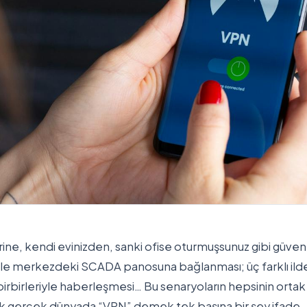
ine, kendi evinizden, sanki ofise oturmuşsunuz gibi güven
sk ile merkezdeki SCADA panosuna bağlanması; üç farklı ild
birbirleriyle haberleşmesi… Bu senaryoların hepsinin ortak
k gerçek dünyada “VPN” demek tek başına bir şey ifade