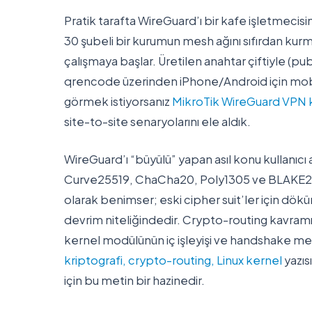
Pratik tarafta WireGuard’ı bir kafe işletmeci
30 şubeli bir kurumun mesh ağını sıfırdan kurm
çalışmaya başlar. Üretilen anahtar çiftiyle (pub
qrencode üzerinden iPhone/Android için mobil
görmek istiyorsanız
MikroTik WireGuard VPN k
site-to-site senaryolarını ele aldık.
WireGuard’ı “büyülü” yapan asıl konu kullanıcı a
Curve25519, ChaCha20, Poly1305 ve BLAKE2s g
olarak benimser; eski cipher suit’ler için d
devrim niteliğindedir. Crypto-routing kavramı (h
kernel modülünün iç işleyişi ve handshake mek
kriptografi, crypto-routing, Linux kernel
yazıs
için bu metin bir hazinedir.