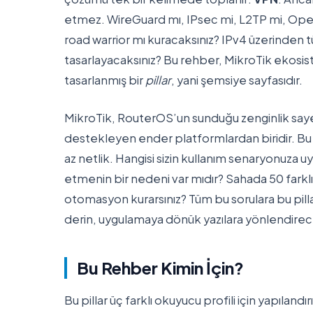
etmez. WireGuard mı, IPsec mi, L2TP mi, Ope
road warrior mı kuracaksınız? IPv4 üzerinden
tasarlayacaksınız? Bu rehber, MikroTik ekosist
tasarlanmış bir
pillar
, yani şemsiye sayfasıdır.
MikroTik, RouterOS’un sunduğu zenginlik say
destekleyen ender platformlardan biridir. Bu
az netlik. Hangisi sizin kullanım senaryonuza 
etmenin bir nedeni var mıdır? Sahada 50 farklı
otomasyon kurarsınız? Tüm bu sorulara bu pil
derin, uygulamaya dönük yazılara yönlendirec
Bu Rehber Kimin İçin?
Bu pillar üç farklı okuyucu profili için yapılandı