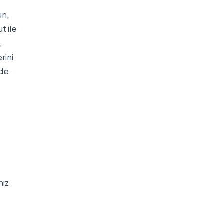
ün,
t ile
,
rini
 de
mız