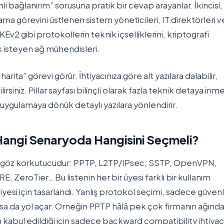
i bağlanırım” sorusuna pratik bir cevap arayanlar. İkincisi
lama görevini üstlenen sistem yöneticileri, IT direktörleri v
v2 gibi protokollerin teknik içselliklerini, kriptografi
k isteyen ağ mühendisleri.
harita” görevi görür. İhtiyacınıza göre alt yazılara dalabilir,
siniz. Pillar sayfası bilinçli olarak fazla teknik detaya inm
i uygulamaya dönük detaylı yazılara yönlendirir.
Hangi Senaryoda Hangisini Seçmeli?
a göz korkutucudur: PPTP, L2TP/IPsec, SSTP, OpenVPN,
 ZeroTier… Bu listenin her bir üyesi farklı bir kullanım
yesi için tasarlandı. Yanlış protokol seçimi, sadece güvenl
a da yol açar. Örneğin PPTP hâlâ pek çok firmanın ağınd
an kabul edildiği için sadece backward compatibility ihtiyac