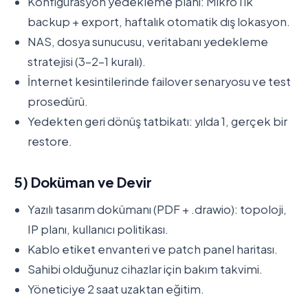
Konfigürasyon yedekleme planı: MikroTik
backup + export, haftalık otomatik dış lokasyon.
NAS, dosya sunucusu, veritabanı yedekleme
stratejisi (3-2-1 kuralı).
İnternet kesintilerinde failover senaryosu ve test
prosedürü.
Yedekten geri dönüş tatbikatı: yılda 1, gerçek bir
restore.
5) Doküman ve Devir
Yazılı tasarım dokümanı (PDF + .drawio): topoloji,
IP planı, kullanıcı politikası.
Kablo etiket envanteri ve patch panel haritası.
Sahibi olduğunuz cihazlar için bakım takvimi.
Yöneticiye 2 saat uzaktan eğitim.