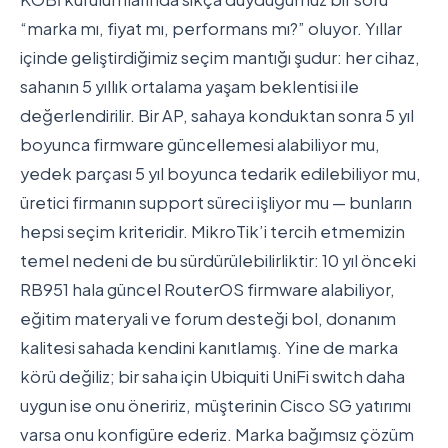
“marka mı, fiyat mı, performans mı?” oluyor. Yıllar
içinde geliştirdiğimiz seçim mantığı şudur: her cihaz,
sahanın 5 yıllık ortalama yaşam beklentisi ile
değerlendirilir. Bir AP, sahaya konduktan sonra 5 yıl
boyunca firmware güncellemesi alabiliyor mu,
yedek parçası 5 yıl boyunca tedarik edilebiliyor mu,
üretici firmanın support süreci işliyor mu — bunların
hepsi seçim kriteridir. MikroTik’i tercih etmemizin
temel nedeni de bu sürdürülebilirliktir: 10 yıl önceki
RB951 hala güncel RouterOS firmware alabiliyor,
eğitim materyali ve forum desteği bol, donanım
kalitesi sahada kendini kanıtlamış. Yine de marka
körü değiliz; bir saha için Ubiquiti UniFi switch daha
uygun ise onu öneririz, müşterinin Cisco SG yatırımı
varsa onu konfigüre ederiz. Marka bağımsız çözüm