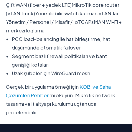
Çift WAN (fiber + yedek LTE)
MikroTik core router
(VLAN trunk)
Yönetilebilir switch katmanı
VLAN'lar:
Yönetim / Personel / Misafir / IoT
CAPsMAN Wi-Fi +
merkezi loglama
PCC load-balancing ile hat birleştirme, hat
düşümünde otomatik failover
Segment bazlı firewall politikaları ve bant
genişliği kotaları
Uzak şubeler için WireGuard mesh
Gerçek bir uygulama örneği için
KOBİ ve Saha
Çözümleri Rehberi
'ni okuyun. Mikrotik network
tasarımı ve it altyapı kurulumu uçtan uca
projelendirilir.