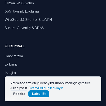
Firewall ve Güvenlik
5651 Uyumlu Loglama
WireGuard & Site-to-Site VPN
Sunucu Güvenliği & DDoS
KURUMSAL
Hakkımızda
Ekibimiz
İletişim
Blog
Sitemizde size en iyi deneyimi sunabilmek için çerezleri
kullanıyoruz.
Detaylı bilgi için tıklayın.
Reddet
Kabul Et
YASAL