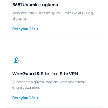
5651 Uyumlu Loglama
Yasal zorunluluklara tam uyumlu, imzalı ve arşivli log
altyapısı.
Detayları Gör →
📡
WireGuard & Site-to-Site VPN
Şubeler arası güvenli bağlantı ve modern uzak
erişim çözümleri.
Detayları Gör →