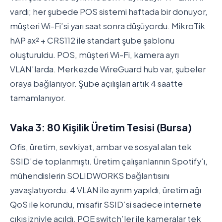
vardı; her şubede POS sistemi haftada bir donuyor,
müşteri Wi-Fi’si yarı saat sonra düşüyordu. MikroTik
hAP ax² + CRS112 ile standart şube şablonu
oluşturuldu. POS, müşteri Wi-Fi, kamera ayrı
VLAN’larda. Merkezde WireGuard hub var, şubeler
oraya bağlanıyor. Şube açılışları artık 4 saatte
tamamlanıyor.
Vaka 3: 80 Kişilik Üretim Tesisi (Bursa)
Ofis, üretim, sevkiyat, ambar ve sosyal alan tek
SSID’de toplanmıştı. Üretim çalışanlarının Spotify’ı,
mühendislerin SOLIDWORKS bağlantısını
yavaşlatıyordu. 4 VLAN ile ayrım yapıldı, üretim ağı
QoS ile korundu, misafir SSID’si sadece internete
çıkış izniyle açıldı. POE switch’ler ile kameralar tek