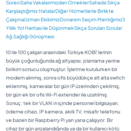
Süreci
Saha Vakalarımızdan Örnekler
Sahada Sıkça
Karşılaştığımız Hatalar
Diğer Hizmetlerle Birlikte
Çalışma
Uzman Ekibimiz
Donanım Seçim Mantığımız
3
Yıllık Yol Haritası ile Düşünmek
Sıkça Sorulan Sorular
Ağ Sağlığı Görüşmesi
10 ile 100 çalışan arasındaki Türkiye KOBİ’lerinin
büyük çoğunluğunda ağ altyapısı, planlama yerine
birikim sonucu oluşmuştur. İşletme kurulurken bir
modem alınmış, sonra ofis büyüdükçe alt alta switch
eklenmiş, kameralar bir gün IP üzerinden çekilmiş,
bir gün ek bir ofis Wi-Fi extender ile uzatılmış.
Sonuç: tek bir VLAN’ın içinde personel bilgisayarı,
ödeme cihazı, IP kamera, akıllı TV, misafir telefonu
ve bazen bir Raspberry Pi yan yana çalışıyor. Bir
cihaz bir gün arızalandığında ya da bir kullanıcı kötü