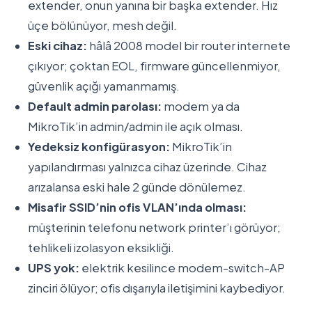
extender, onun yanına bir başka extender. Hız
üçe bölünüyor, mesh değil.
Eski cihaz:
hâlâ 2008 model bir router internete
çıkıyor; çoktan EOL, firmware güncellenmiyor,
güvenlik açığı yamanmamış.
Default admin parolası:
modem ya da
MikroTik’in admin/admin ile açık olması.
Yedeksiz konfigürasyon:
MikroTik’in
yapılandırması yalnızca cihaz üzerinde. Cihaz
arızalansa eski hale 2 günde dönülemez.
Misafir SSID’nin ofis VLAN’ında olması:
müşterinin telefonu network printer’ı görüyor;
tehlikeli izolasyon eksikliği.
UPS yok:
elektrik kesilince modem-switch-AP
zinciri ölüyor; ofis dışarıyla iletişimini kaybediyor.