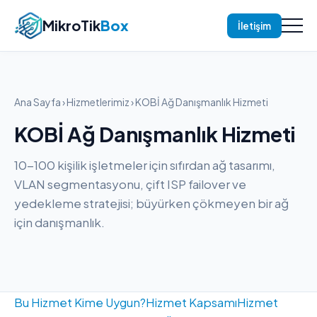
MikroTik
Box
İletişim
Ana Sayfa
›
Hizmetlerimiz
› KOBİ Ağ Danışmanlık Hizmeti
KOBİ Ağ Danışmanlık Hizmeti
10-100 kişilik işletmeler için sıfırdan ağ tasarımı,
VLAN segmentasyonu, çift ISP failover ve
yedekleme stratejisi; büyürken çökmeyen bir ağ
için danışmanlık.
Bu Hizmet Kime Uygun?
Hizmet Kapsamı
Hizmet