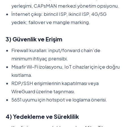
yerleşimi, CAPsMAN merkezi yönetim opsiyonu.
İnternet çıkışı: birincil ISP, ikincil ISP, 4G/5G
yedek; failover ve mangle marking.
3) Güvenlik ve Erişim
Firewall kuralları: input/forward chain’de
minimum ihtiyaç prensibi.
Misafir Wi-Fi izolasyonu, IoT cihazlar için içe doğru
kısıtlama.
RDP/SSH erişimlerinin kapatılması veya
WireGuard üzerine taşınması.
5651 uyumu için hotspot ve loglama önerisi.
4) Yedekleme ve Süreklilik