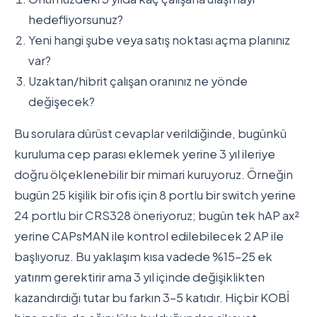
hedefliyorsunuz?
Yeni hangi şube veya satış noktası açma planınız
var?
Uzaktan/hibrit çalışan oranınız ne yönde
değişecek?
Bu sorulara dürüst cevaplar verildiğinde, bugünkü
kuruluma cep parası eklemek yerine 3 yıl ileriye
doğru ölçeklenebilir bir mimari kuruyoruz. Örneğin
bugün 25 kişilik bir ofis için 8 portlu bir switch yerine
24 portlu bir CRS328 öneriyoruz; bugün tek hAP ax²
yerine CAPsMAN ile kontrol edilebilecek 2 AP ile
başlıyoruz. Bu yaklaşım kısa vadede %15-25 ek
yatırım gerektirir ama 3 yıl içinde değişiklikten
kazandırdığı tutar bu farkın 3-5 katıdır. Hiçbir KOBİ