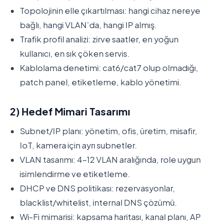
Topolojinin elle çıkartılması: hangi cihaz nereye
bağlı, hangi VLAN’da, hangi IP almış.
Trafik profil analizi: zirve saatler, en yoğun
kullanıcı, en sık çöken servis.
Kablolama denetimi: cat6/cat7 olup olmadığı,
patch panel, etiketleme, kablo yönetimi.
2) Hedef Mimari Tasarımı
Subnet/IP planı: yönetim, ofis, üretim, misafir,
IoT, kamera için ayrı subnetler.
VLAN tasarımı: 4-12 VLAN aralığında, role uygun
isimlendirme ve etiketleme.
DHCP ve DNS politikası: rezervasyonlar,
blacklist/whitelist, internal DNS çözümü.
Wi-Fi mimarisi: kapsama haritası, kanal planı, AP