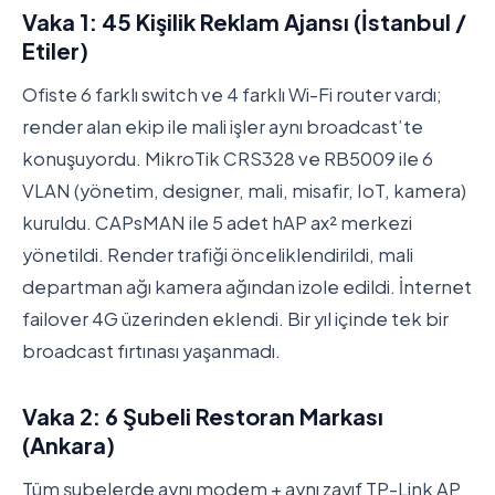
Vaka 1: 45 Kişilik Reklam Ajansı (İstanbul /
Etiler)
Ofiste 6 farklı switch ve 4 farklı Wi-Fi router vardı;
render alan ekip ile mali işler aynı broadcast’te
konuşuyordu. MikroTik CRS328 ve RB5009 ile 6
VLAN (yönetim, designer, mali, misafir, IoT, kamera)
kuruldu. CAPsMAN ile 5 adet hAP ax² merkezi
yönetildi. Render trafiği önceliklendirildi, mali
departman ağı kamera ağından izole edildi. İnternet
failover 4G üzerinden eklendi. Bir yıl içinde tek bir
broadcast fırtınası yaşanmadı.
Vaka 2: 6 Şubeli Restoran Markası
(Ankara)
Tüm şubelerde aynı modem + aynı zayıf TP-Link AP