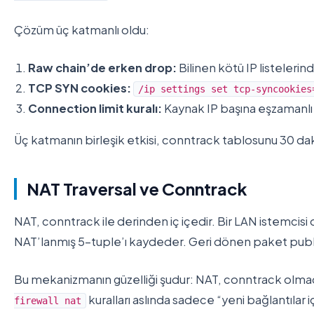
Çözüm üç katmanlı oldu:
Raw chain’de erken drop:
Bilinen kötü IP listeleri
TCP SYN cookies:
/ip settings set tcp-syncookies
Connection limit kuralı:
Kaynak IP başına eşzamanlı ba
Üç katmanın birleşik etkisi, conntrack tablosunu 30 da
NAT Traversal ve Conntrack
NAT, conntrack ile derinden iç içedir. Bir LAN istemcisi 
NAT’lanmış 5-tuple’ı kaydeder. Geri dönen paket public 
Bu mekanizmanın güzelliği şudur: NAT, conntrack olmada
kuralları aslında sadece “yeni bağlantılar 
firewall nat