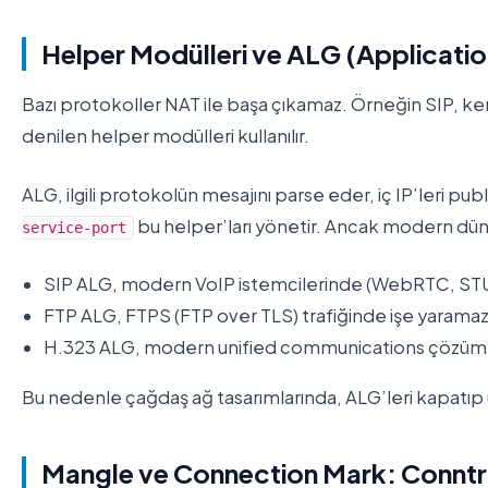
Helper Modülleri ve ALG (Applicati
Bazı protokoller NAT ile başa çıkamaz. Örneğin SIP, kend
denilen helper modülleri kullanılır.
ALG, ilgili protokolün mesajını parse eder, iç IP’leri pu
bu helper’ları yönetir. Ancak modern dün
service-port
SIP ALG, modern VoIP istemcilerinde (WebRTC, STUN
FTP ALG, FTPS (FTP over TLS) trafiğinde işe yaramaz 
H.323 ALG, modern unified communications çözümle
Bu nedenle çağdaş ağ tasarımlarında, ALG’leri kapatıp 
Mangle ve Connection Mark: Conntr