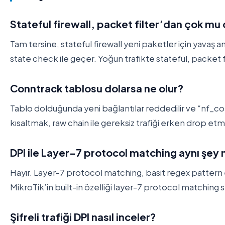
Stateful firewall, packet filter’dan çok mu
Tam tersine, stateful firewall yeni paketler için yava
state check ile geçer. Yoğun trafikte stateful, packet fi
Conntrack tablosu dolarsa ne olur?
Tablo dolduğunda yeni bağlantılar reddedilir ve “nf_con
kısaltmak, raw chain ile gereksiz trafiği erken drop et
DPI ile Layer-7 protocol matching aynı şey 
Hayır. Layer-7 protocol matching, basit regex pattern eş
MikroTik’in built-in özelliği layer-7 protocol matching 
Şifreli trafiği DPI nasıl inceler?