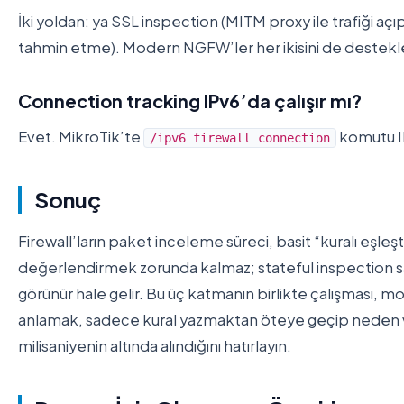
İki yoldan: ya SSL inspection (MITM proxy ile trafiği a
tahmin etme). Modern NGFW’ler her ikisini de destekl
Connection tracking IPv6’da çalışır mı?
Evet. MikroTik’te
komutu IP
/ipv6 firewall connection
Sonuç
Firewall’ların paket inceleme süreci, basit “kuralı eşl
değerlendirmek zorunda kalmaz; stateful inspection say
görünür hale gelir. Bu üç katmanın birlikte çalışması, mod
anlamak, sadece kural yazmaktan öteye geçip neden ve na
milisaniyenin altında alındığını hatırlayın.