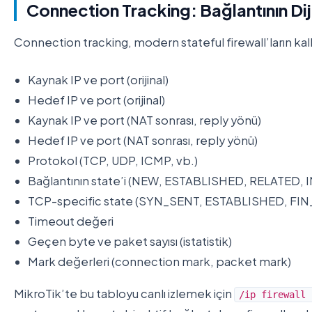
Connection Tracking: Bağlantının Diji
Connection tracking, modern stateful firewall’ların kalbid
Kaynak IP ve port (orijinal)
Hedef IP ve port (orijinal)
Kaynak IP ve port (NAT sonrası, reply yönü)
Hedef IP ve port (NAT sonrası, reply yönü)
Protokol (TCP, UDP, ICMP, vb.)
Bağlantının state’i (NEW, ESTABLISHED, RELATED, 
TCP-specific state (SYN_SENT, ESTABLISHED, FIN_
Timeout değeri
Geçen byte ve paket sayısı (istatistik)
Mark değerleri (connection mark, packet mark)
MikroTik’te bu tabloyu canlı izlemek için
/ip firewall 