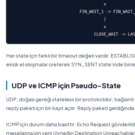
                                      v

                            FIN_WAIT_1 -> FIN_WAIT_
                                      |

                                      v

Her state için farklı bir timeout değeri vardır. ESTABL
eksik el sıkışmalar üreterek SYN_SENT state’inde binler
UDP ve ICMP için Pseudo-State
UDP, doğası gereği stateless bir protokoldür; bağlantı 
reply paketi için bir kayıt açılır. Reply paketi geldiğ
ICMP için durum daha basittir: Echo Request gönderildi
mesajlarına izin verir (örneğin Destination Unreachable)