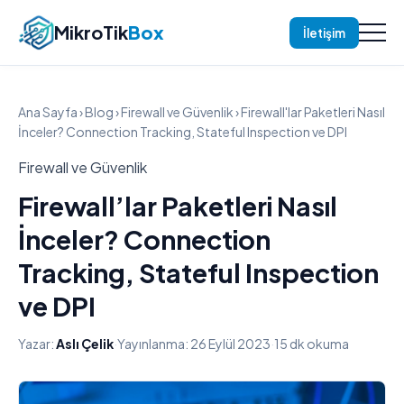
MikroTik
Box
İletişim
Ana Sayfa
›
Blog
›
Firewall ve Güvenlik
› Firewall'lar Paketleri Nasıl
İnceler? Connection Tracking, Stateful Inspection ve DPI
Firewall ve Güvenlik
Firewall’lar Paketleri Nasıl
İnceler? Connection
Tracking, Stateful Inspection
ve DPI
Yazar:
Aslı Çelik
·
Yayınlanma: 26 Eylül 2023
·
15 dk okuma