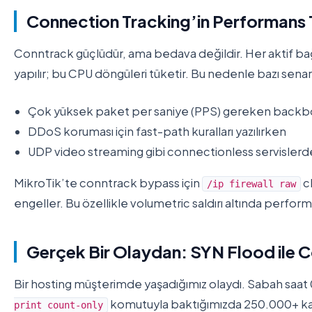
Connection Tracking’in Performans 
Conntrack güçlüdür, ama bedava değildir. Her aktif ba
yapılır; bu CPU döngüleri tüketir. Bu nedenle bazı sen
Çok yüksek paket per saniye (PPS) gereken backbo
DDoS koruması için fast-path kuralları yazılırken
UDP video streaming gibi connectionless servislerd
MikroTik’te conntrack bypass için
ch
/ip firewall raw
engeller. Bu özellikle volumetric saldırı altında performa
Gerçek Bir Olaydan: SYN Flood ile
Bir hosting müşterimde yaşadığımız olaydı. Sabah saat
komutuyla baktığımızda 250.000+ kayı
print count-only