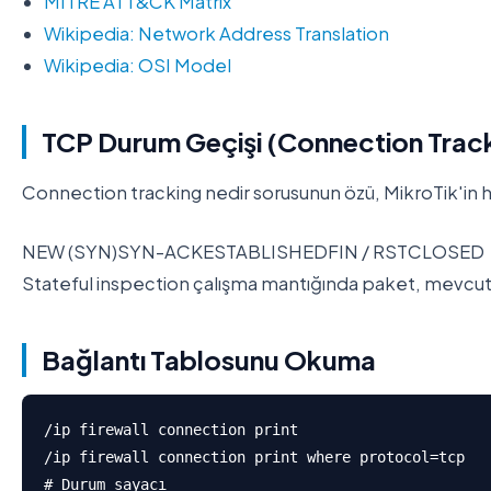
MITRE ATT&CK Matrix
Wikipedia: Network Address Translation
Wikipedia: OSI Model
TCP Durum Geçişi (Connection Trac
Connection tracking nedir sorusunun özü, MikroTik'in h
NEW (SYN)
SYN-ACK
ESTABLISHED
FIN / RST
CLOSED
Stateful inspection çalışma mantığında paket, mevcut ba
Bağlantı Tablosunu Okuma
/ip firewall connection print

/ip firewall connection print where protocol=tcp

# Durum sayacı
