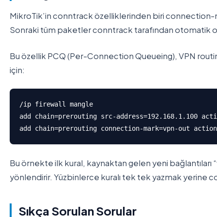
MikroTik’in conntrack özelliklerinden biri connection-
Sonraki tüm paketler conntrack tarafından otomatik ola
Bu özellik PCQ (Per-Connection Queueing), VPN routing v
için:
/ip firewall mangle

add chain=prerouting src-address=192.168.1.100 acti
Bu örnekte ilk kural, kaynaktan gelen yeni bağlantıları 
yönlendirir. Yüzbinlerce kuralı tek tek yazmak yerine con
Sıkça Sorulan Sorular