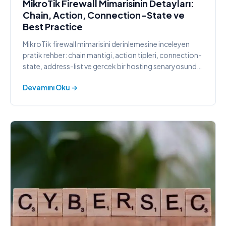
MikroTik Firewall Mimarisinin Detayları:
Chain, Action, Connection-State ve
Best Practice
MikroTik firewall mimarisini derinlemesine inceleyen
pratik rehber: chain mantigi, action tipleri, connection-
state, address-list ve gercek bir hosting senaryosunda
kurumsal politika ornegi.
Devamını Oku →