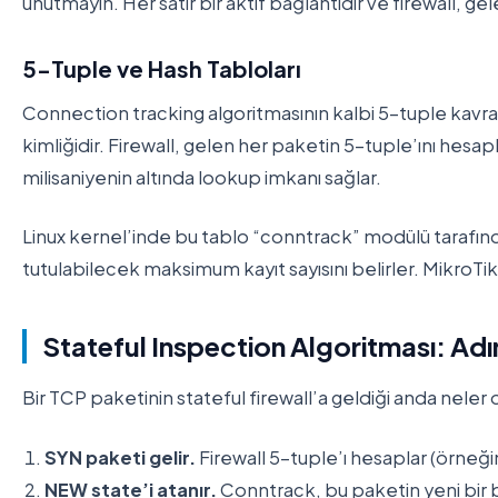
unutmayın. Her satır bir aktif bağlantıdır ve firewall, gel
5-Tuple ve Hash Tabloları
Connection tracking algoritmasının kalbi 5-tuple kavra
kimliğidir. Firewall, gelen her paketin 5-tuple’ını hesa
milisaniyenin altında lookup imkanı sağlar.
Linux kernel’inde bu tablo “conntrack” modülü tarafından
tutulabilecek maksimum kayıt sayısını belirler. MikroT
Stateful Inspection Algoritması: Ad
Bir TCP paketinin stateful firewall’a geldiği anda neler
SYN paketi gelir.
Firewall 5-tuple’ı hesaplar (örneğ
NEW state’i atanır.
Conntrack, bu paketin yeni bir