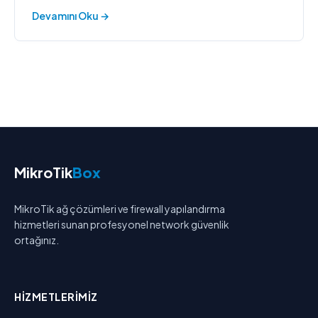
tutmanın en önemli yollarından biri, güçlü ve etkin bir
Devamını Oku →
firewall sistemine sahip
MikroTik
Box
MikroTik ağ çözümleri ve firewall yapılandırma
hizmetleri sunan profesyonel network güvenlik
ortağınız.
HIZMETLERIMIZ