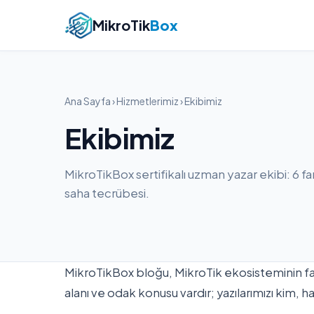
MikroTik
Box
Ana Sayfa
›
Hizmetlerimiz
› Ekibimiz
Ekibimiz
MikroTikBox sertifikalı uzman yazar ekibi: 6 fark
saha tecrübesi.
MikroTikBox bloğu, MikroTik ekosisteminin fark
alanı ve odak konusu vardır; yazılarımızı kim,