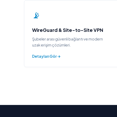
📡
WireGuard & Site-to-Site VPN
Şubeler arası güvenli bağlantı ve modern
uzak erişim çözümleri.
Detayları Gör →