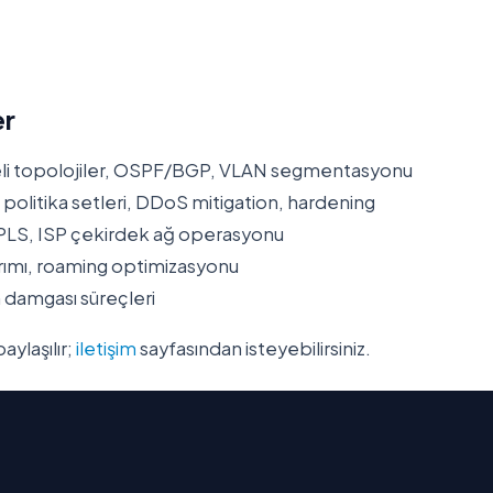
er
li topolojiler, OSPF/BGP, VLAN segmentasyonu
politika setleri, DDoS mitigation, hardening
S, ISP çekirdek ağ operasyonu
rımı, roaming optimizasyonu
 damgası süreçleri
aylaşılır;
iletişim
sayfasından isteyebilirsiniz.