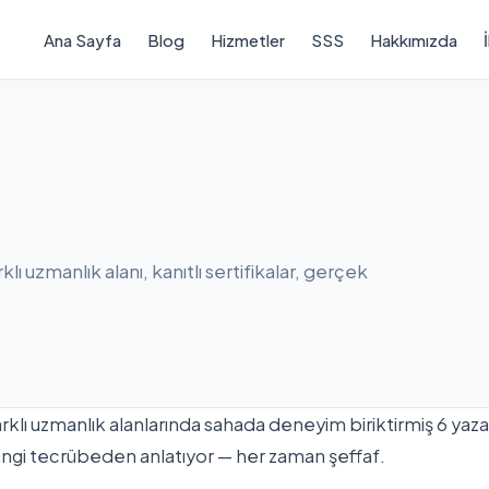
Ana Sayfa
Blog
Hizmetler
SSS
Hakkımızda
lı uzmanlık alanı, kanıtlı sertifikalar, gerçek
lı uzmanlık alanlarında sahada deneyim biriktirmiş 6 yazard
 hangi tecrübeden anlatıyor — her zaman şeffaf.