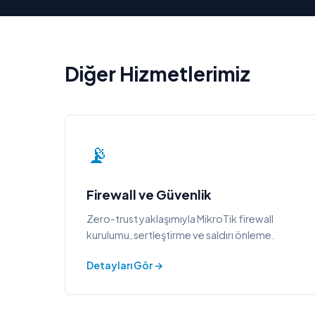
Diğer Hizmetlerimiz
📡
Firewall ve Güvenlik
Zero-trust yaklaşımıyla MikroTik firewall
kurulumu, sertleştirme ve saldırı önleme.
Detayları Gör →