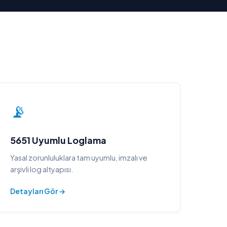
📡
5651 Uyumlu Loglama
Yasal zorunluluklara tam uyumlu, imzalı ve
arşivli log altyapısı.
Detayları Gör →