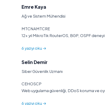
Emre Kaya
Ağ ve Sistem Mühendisi
MTCNAMTCRE
12+ yıl MikroTik RouterOS, BGP, OSPF deneyim
6 yazıyı oku →
Selin Demir
Siber Güvenlik Uzmanı
CEHOSCP
Web uygulama güvenliği, DDoS koruma ve oyun
6 yazıyı oku →