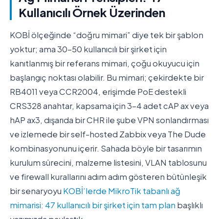
Kullanıcılı Örnek Üzerinden
KOBİ ölçeğinde “doğru mimari” diye tek bir şablon
yoktur; ama 30-50 kullanıcılı bir şirket için
kanıtlanmış bir referans mimari, çoğu okuyucu için
başlangıç noktası olabilir. Bu mimari; çekirdekte bir
RB4011 veya CCR2004, erişimde PoE destekli
CRS328 anahtar, kapsama için 3-4 adet cAP ax veya
hAP ax3, dışarıda bir CHR ile şube VPN sonlandırması
ve izlemede bir self-hosted Zabbix veya The Dude
kombinasyonunu içerir. Sahada böyle bir tasarımın
kurulum sürecini, malzeme listesini, VLAN tablosunu
ve firewall kurallarını adım adım gösteren bütünleşik
bir senaryoyu
KOBİ’lerde MikroTik tabanlı ağ
mimarisi: 47 kullanıcılı bir şirket için tam plan
başlıklı