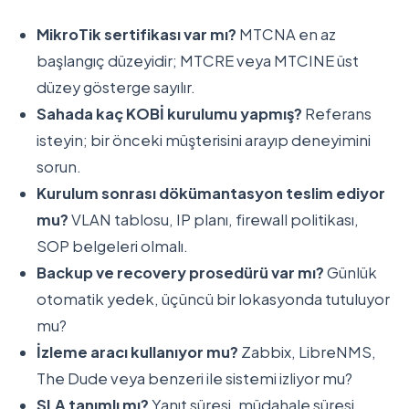
MikroTik sertifikası var mı?
MTCNA en az
başlangıç düzeyidir; MTCRE veya MTCINE üst
düzey gösterge sayılır.
Sahada kaç KOBİ kurulumu yapmış?
Referans
isteyin; bir önceki müşterisini arayıp deneyimini
sorun.
Kurulum sonrası dökümantasyon teslim ediyor
mu?
VLAN tablosu, IP planı, firewall politikası,
SOP belgeleri olmalı.
Backup ve recovery prosedürü var mı?
Günlük
otomatik yedek, üçüncü bir lokasyonda tutuluyor
mu?
İzleme aracı kullanıyor mu?
Zabbix, LibreNMS,
The Dude veya benzeri ile sistemi izliyor mu?
SLA tanımlı mı?
Yanıt süresi, müdahale süresi,