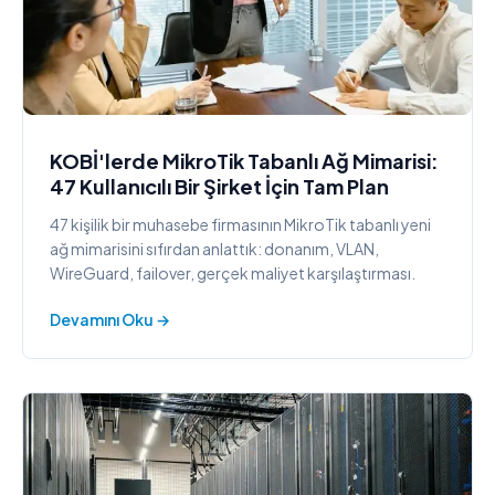
KOBİ'lerde MikroTik Tabanlı Ağ Mimarisi:
47 Kullanıcılı Bir Şirket İçin Tam Plan
47 kişilik bir muhasebe firmasının MikroTik tabanlı yeni
ağ mimarisini sıfırdan anlattık: donanım, VLAN,
WireGuard, failover, gerçek maliyet karşılaştırması.
Devamını Oku →