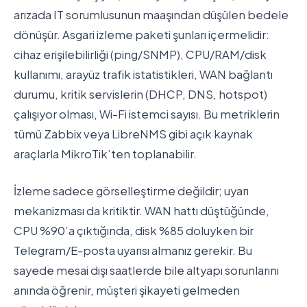
arızada IT sorumlusunun maaşından düşülen bedele
dönüşür. Asgari izleme paketi şunları içermelidir:
cihaz erişilebilirliği (ping/SNMP), CPU/RAM/disk
kullanımı, arayüz trafik istatistikleri, WAN bağlantı
durumu, kritik servislerin (DHCP, DNS, hotspot)
çalışıyor olması, Wi-Fi istemci sayısı. Bu metriklerin
tümü Zabbix veya LibreNMS gibi açık kaynak
araçlarla MikroTik’ten toplanabilir.
İzleme sadece görselleştirme değildir; uyarı
mekanizması da kritiktir. WAN hattı düştüğünde,
CPU %90’a çıktığında, disk %85 doluyken bir
Telegram/E-posta uyarısı almanız gerekir. Bu
sayede mesai dışı saatlerde bile altyapı sorunlarını
anında öğrenir, müşteri şikayeti gelmeden