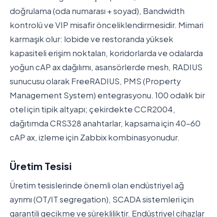
doğrulama (oda numarası + soyad), Bandwidth
kontrolü ve VIP misafir önceliklendirmesidir. Mimari
karmaşık olur: lobide ve restoranda yüksek
kapasiteli erişim noktaları, koridorlarda ve odalarda
yoğun cAP ax dağılımı, asansörlerde mesh, RADIUS
sunucusu olarak FreeRADIUS, PMS (Property
Management System) entegrasyonu. 100 odalık bir
otel için tipik altyapı; çekirdekte CCR2004,
dağıtımda CRS328 anahtarlar, kapsama için 40-60
cAP ax, izleme için Zabbix kombinasyonudur.
Üretim Tesisi
Üretim tesislerinde önemli olan endüstriyel ağ
ayrımı (OT/IT segregation), SCADA sistemleri için
garantili gecikme ve sürekliliktir. Endüstriyel cihazlar