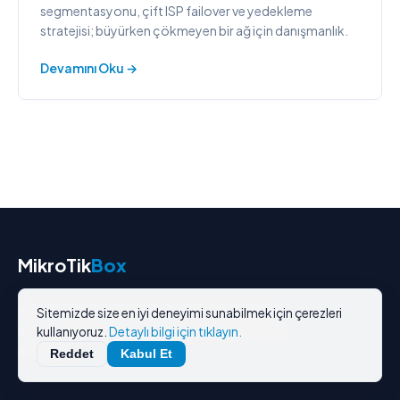
segmentasyonu, çift ISP failover ve yedekleme
stratejisi; büyürken çökmeyen bir ağ için danışmanlık.
Devamını Oku →
MikroTik
Box
MikroTik ağ çözümleri ve firewall yapılandırma
Sitemizde size en iyi deneyimi sunabilmek için çerezleri
hizmetleri sunan profesyonel network güvenlik
kullanıyoruz.
Detaylı bilgi için tıklayın.
ortağınız.
Reddet
Kabul Et