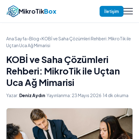
MikroTik
Box
İletişim
Ana Sayfa
›
Blog
› KOBİ ve Saha Çözümleri Rehberi: MikroTik ile
Uçtan Uca Ağ Mimarisi
KOBİ ve Saha Çözümleri
Rehberi: MikroTik ile Uçtan
Uca Ağ Mimarisi
Yazar:
Deniz Aydın
·
Yayınlanma: 23 Mayıs 2026
·
14 dk okuma