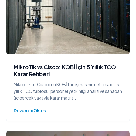
MikroTik vs Cisco: KOBİ İçin 5 Yıllık TCO
Karar Rehberi
MikroTik mi Cisco mu KOBİ tartışmasının net cevabı: 5
yıllık TCO tablosu, personel yetkinliği analizi ve sahadan
üç gerçek vakayla karar matrisi.
Devamını Oku →