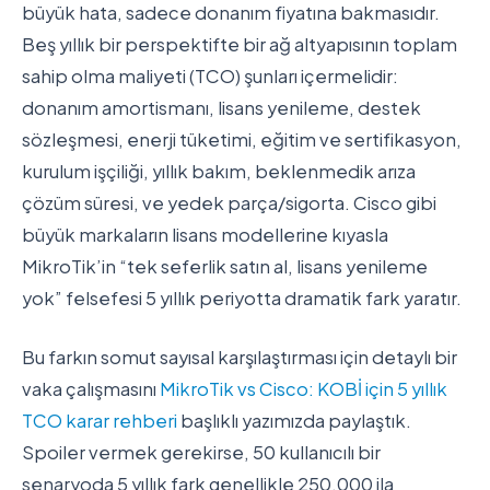
büyük hata, sadece donanım fiyatına bakmasıdır.
Beş yıllık bir perspektifte bir ağ altyapısının toplam
sahip olma maliyeti (TCO) şunları içermelidir:
donanım amortismanı, lisans yenileme, destek
sözleşmesi, enerji tüketimi, eğitim ve sertifikasyon,
kurulum işçiliği, yıllık bakım, beklenmedik arıza
çözüm süresi, ve yedek parça/sigorta. Cisco gibi
büyük markaların lisans modellerine kıyasla
MikroTik’in “tek seferlik satın al, lisans yenileme
yok” felsefesi 5 yıllık periyotta dramatik fark yaratır.
Bu farkın somut sayısal karşılaştırması için detaylı bir
vaka çalışmasını
MikroTik vs Cisco: KOBİ için 5 yıllık
TCO karar rehberi
başlıklı yazımızda paylaştık.
Spoiler vermek gerekirse, 50 kullanıcılı bir
senaryoda 5 yıllık fark genellikle 250.000 ila