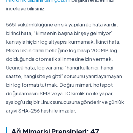
inceleyebilirsiniz.
5651 yükümlülüğüne en sık yapılan üç hata vardır:
birinci hata, “kimsenin başına bir şey gelmiyor”
kanısıyla hiçbir log altyapısı kurmamak. İkinci hata,
MikroTik’in dahili belleğine log basıp 200MB log
dolduğunda otomatik silinmesine izin vermek.
Üçüncü hata, log var ama “hangi kullanıcı, hangi
saatte, hangi siteye gitti” sorusunu yanıtlayamayan
bir log formatı tutmak. Doğru mimari, hotspot
doğrulamasını SMS veya TC kimlik no ile yapar,
syslog’u dış bir Linux sunucusuna gönderir ve günlük
arşivi SHA-256 hash ile imzalar.
Ağ Mimarisi Prensipleri: 47