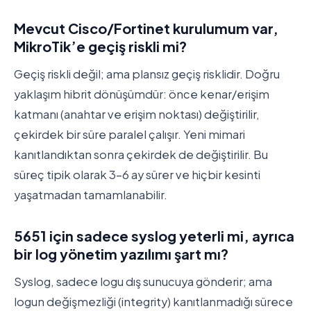
Mevcut Cisco/Fortinet kurulumum var,
MikroTik’e geçiş riskli mi?
Geçiş riskli değil; ama plansız geçiş risklidir. Doğru
yaklaşım hibrit dönüşümdür: önce kenar/erişim
katmanı (anahtar ve erişim noktası) değiştirilir,
çekirdek bir süre paralel çalışır. Yeni mimari
kanıtlandıktan sonra çekirdek de değiştirilir. Bu
süreç tipik olarak 3-6 ay sürer ve hiçbir kesinti
yaşatmadan tamamlanabilir.
5651 için sadece syslog yeterli mi, ayrıca
bir log yönetim yazılımı şart mı?
Syslog, sadece logu dış sunucuya gönderir; ama
logun değişmezliği (integrity) kanıtlanmadığı sürece