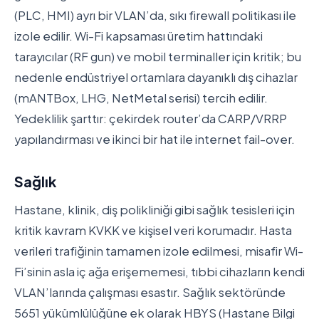
(PLC, HMI) ayrı bir VLAN’da, sıkı firewall politikası ile
izole edilir. Wi-Fi kapsaması üretim hattındaki
tarayıcılar (RF gun) ve mobil terminaller için kritik; bu
nedenle endüstriyel ortamlara dayanıklı dış cihazlar
(mANTBox, LHG, NetMetal serisi) tercih edilir.
Yedeklilik şarttır: çekirdek router’da CARP/VRRP
yapılandırması ve ikinci bir hat ile internet fail-over.
Sağlık
Hastane, klinik, diş polikliniği gibi sağlık tesisleri için
kritik kavram KVKK ve kişisel veri korumadır. Hasta
verileri trafiğinin tamamen izole edilmesi, misafir Wi-
Fi’sinin asla iç ağa erişememesi, tıbbi cihazların kendi
VLAN’larında çalışması esastır. Sağlık sektöründe
5651 yükümlülüğüne ek olarak HBYS (Hastane Bilgi