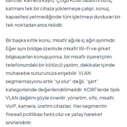
santrali, kamera kayıt). Çoğu KOBİ tasarımı bu üç
katmanı tek bir cihaza yüklemeye çalışır; sonuç,
kapasitesi yetmediğinde tüm işletmeyi durduran bir
tek noktadan arıza riskidir.
Bir başka kritik konu, misafir ağı ile iç ağın ayrımıdır.
Eğer aynı bridge üzerinde misafir Wi-Fi ve şirket
bilgisayarları konuşuyorsa, bir misafir ziyaretçinin
telefonundaki bir kötücül yazılım, dakikalar içinde
muhasebe sunucunuza erişebilir. VLAN
segmentasyonu artık “iyi olur” değil, “şart”
kategorisinde değerlendirilmelidir. KOBİ’lerde tipik
VLAN dağılımı şöyle önerilir: yönetim, ofis, misafir,
VoIP, kamera, üretim cihazları. Her segmentin
firewall politikası farklı olur ve yatay hareket
sınırlandırılır.