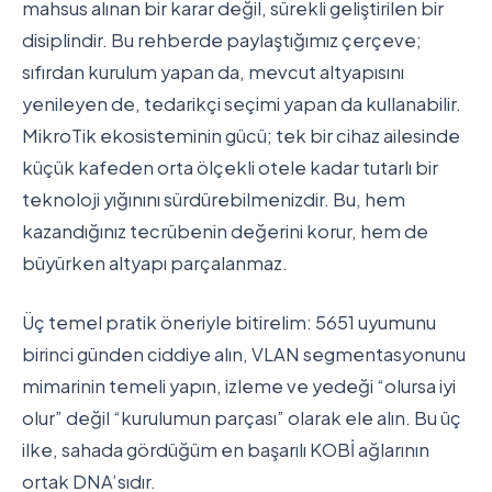
mahsus alınan bir karar değil, sürekli geliştirilen bir
disiplindir. Bu rehberde paylaştığımız çerçeve;
sıfırdan kurulum yapan da, mevcut altyapısını
yenileyen de, tedarikçi seçimi yapan da kullanabilir.
MikroTik ekosisteminin gücü; tek bir cihaz ailesinde
küçük kafeden orta ölçekli otele kadar tutarlı bir
teknoloji yığınını sürdürebilmenizdir. Bu, hem
kazandığınız tecrübenin değerini korur, hem de
büyürken altyapı parçalanmaz.
Üç temel pratik öneriyle bitirelim: 5651 uyumunu
birinci günden ciddiye alın, VLAN segmentasyonunu
mimarinin temeli yapın, izleme ve yedeği “olursa iyi
olur” değil “kurulumun parçası” olarak ele alın. Bu üç
ilke, sahada gördüğüm en başarılı KOBİ ağlarının
ortak DNA’sıdır.