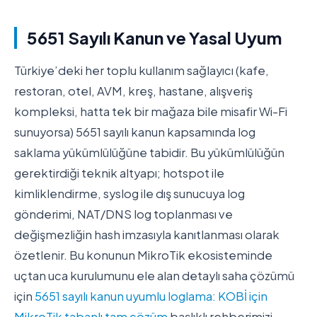
5651 Sayılı Kanun ve Yasal Uyum
Türkiye’deki her toplu kullanım sağlayıcı (kafe,
restoran, otel, AVM, kreş, hastane, alışveriş
kompleksi, hatta tek bir mağaza bile misafir Wi-Fi
sunuyorsa) 5651 sayılı kanun kapsamında log
saklama yükümlülüğüne tabidir. Bu yükümlülüğün
gerektirdiği teknik altyapı; hotspot ile
kimliklendirme, syslog ile dış sunucuya log
gönderimi, NAT/DNS log toplanması ve
değişmezliğin hash imzasıyla kanıtlanması olarak
özetlenir. Bu konunun MikroTik ekosisteminde
uçtan uca kurulumunu ele alan detaylı saha çözümü
için
5651 sayılı kanun uyumlu loglama: KOBİ için
MikroTik tabanlı tam çözüm
başlıklı rehberimizi