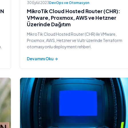
30 Eylül 2023
DevOps ve Otomasyon
PN
MikroTik Cloud Hosted Router (CHR):
VMware, Proxmox, AWS ve Hetzner
Üzerinde Dağıtım
MikroTik Cloud Hosted Router (CHR) ile VMware,
Proxmox, AWS, Hetzner ve Vultr üzerinde Terraform
m.
otomasyonlu deployment rehberi.
Devamını Oku →