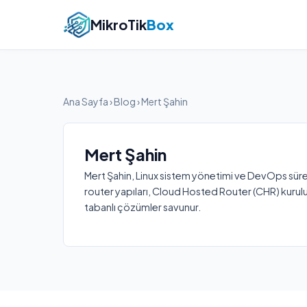
MikroTik
Box
Ana Sayfa
›
Blog
› Mert Şahin
Mert Şahin
Mert Şahin, Linux sistem yönetimi ve DevOps süreç
router yapıları, Cloud Hosted Router (CHR) kuru
tabanlı çözümler savunur.