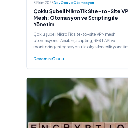
3 Ekim 2023
DevOps ve Otomasyon
Çoklu Şubeli MikroTik Site-to-Site V
Mesh: Otomasyon ve Scripting ile
Yönetim
Çoklu şubeli MikroTik site-to-site VPN mesh
otomasyonu: Ansible, scripting, REST API ve
monitoring entegrasyonu ile ölçeklenebilir yöneti
Devamını Oku →