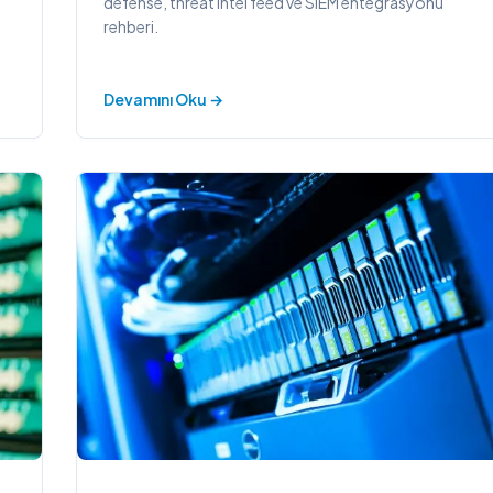
defense, threat intel feed ve SIEM entegrasyonu
rehberi.
Devamını Oku →