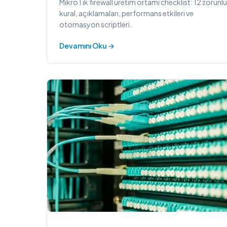
MikroTik firewall üretim ortamı checklist: 12 zorunlu
kural, açıklamaları, performans etkileri ve
otomasyon scriptleri.
Devamını Oku →