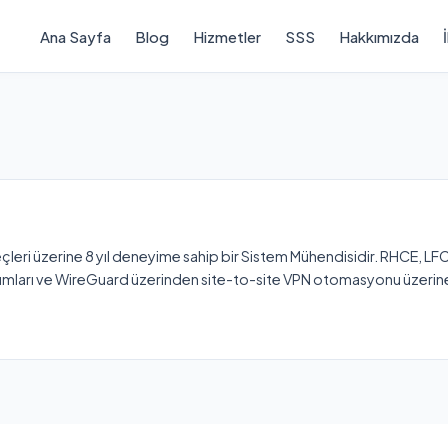
Ana Sayfa
Blog
Hizmetler
SSS
Hakkımızda
leri üzerine 8 yıl deneyime sahip bir Sistem Mühendisidir. RHCE, LFCS
lumları ve WireGuard üzerinden site-to-site VPN otomasyonu üzerin