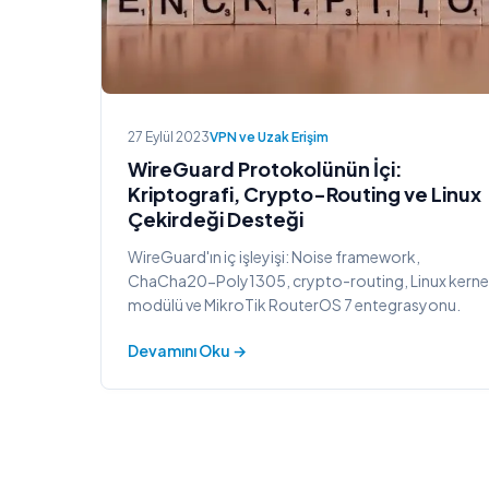
27 Eylül 2023
VPN ve Uzak Erişim
WireGuard Protokolünün İçi:
Kriptografi, Crypto-Routing ve Linux
Çekirdeği Desteği
WireGuard'ın iç işleyişi: Noise framework,
ChaCha20-Poly1305, crypto-routing, Linux kerne
modülü ve MikroTik RouterOS 7 entegrasyonu.
Devamını Oku →