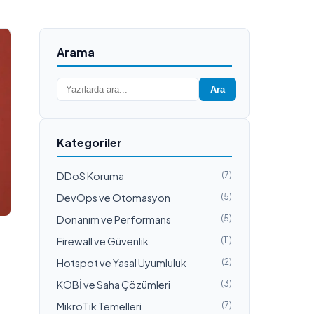
Arama
Ara
Kategoriler
DDoS Koruma
(7)
DevOps ve Otomasyon
(5)
Donanım ve Performans
(5)
Firewall ve Güvenlik
(11)
Hotspot ve Yasal Uyumluluk
(2)
KOBİ ve Saha Çözümleri
(3)
MikroTik Temelleri
(7)