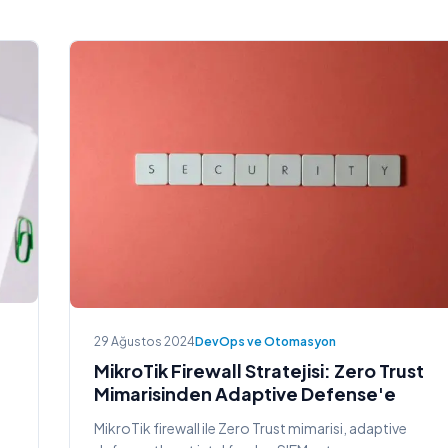
29 Ağustos 2024
DevOps ve Otomasyon
MikroTik Firewall Stratejisi: Zero Trust
Mimarisinden Adaptive Defense'e
MikroTik firewall ile Zero Trust mimarisi, adaptive