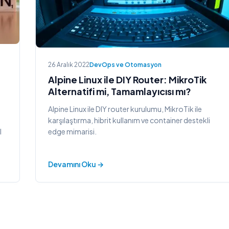
26 Aralık 2022
DevOps ve Otomasyon
Alpine Linux ile DIY Router: MikroTik
Alternatifi mi, Tamamlayıcısı mı?
Alpine Linux ile DIY router kurulumu, MikroTik ile
karşılaştırma, hibrit kullanım ve container destekli
edge mimarisi.
l
Devamını Oku →