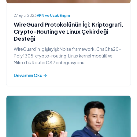
27 Eylül 2023
VPN ve Uzak Erişim
WireGuard Protokolünün İçi: Kriptografi,
Crypto-Routing ve Linux Çekirdeği
Desteği
WireGuard'ın iç işleyişi: Noise framework, ChaCha20-
Poly1305, crypto-routing, Linux kernel modülü ve
MikroTik RouterOS 7 entegrasyonu.
Devamını Oku →