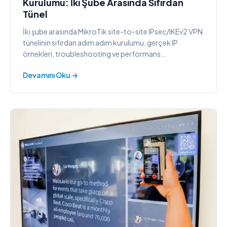
Kurulumu: İki Şube Arasında Sıfırdan
Tünel
İki şube arasında MikroTik site-to-site IPsec/IKEv2 VPN
tünelinin sıfırdan adım adım kurulumu; gerçek IP
örnekleri, troubleshooting ve performans
optimizasyonu.
Devamını Oku →