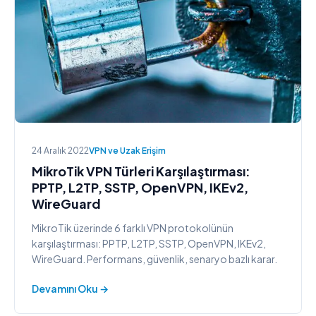
24 Aralık 2022
VPN ve Uzak Erişim
MikroTik VPN Türleri Karşılaştırması:
PPTP, L2TP, SSTP, OpenVPN, IKEv2,
WireGuard
MikroTik üzerinde 6 farklı VPN protokolünün
karşılaştırması: PPTP, L2TP, SSTP, OpenVPN, IKEv2,
WireGuard. Performans, güvenlik, senaryo bazlı karar.
Devamını Oku →