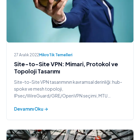
27 Aralık 2022
MikroTik Temelleri
Site-to-Site VPN: Mimari, Protokol ve
Topoloji Tasarımı
Site-to-Site VPN tasarımının kavramsal derinliği: hub-
spoke ve mesh topoloji,
IPsec/WireGuard/GRE/OpenVPN seçimi, MTU
planlama ve HA tasarım kalıpları.
Devamını Oku →