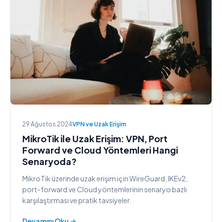
29 Ağustos 2024
VPN ve Uzak Erişim
MikroTik ile Uzak Erişim: VPN, Port
Forward ve Cloud Yöntemleri Hangi
Senaryoda?
MikroTik üzerinde uzak erişim için WireGuard, IKEv2,
port-forward ve Cloud yöntemlerinin senaryo bazlı
karşılaştırması ve pratik tavsiyeler.
Devamını Oku →