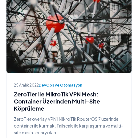
25 Aralık 2022
DevOps ve Otomasyon
ZeroTier ile MikroTik VPN Mesh:
Container Üzerinden Multi-Site
Köprüleme
ZeroTier overlay VPN'i MikroTik RouterOS 7 üzerinde
container ile kurmak, Tailscale ile karşılaştırma ve multi-
site mesh senaryoları.