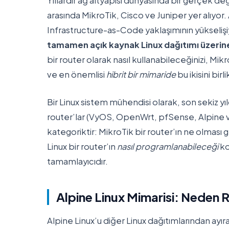
Yıllardır ağ altyapısı dünyasında bir gerçek de
arasında MikroTik, Cisco ve Juniper yer alıyor
Infrastructure-as-Code yaklaşımının yükselişiy
tamamen açık kaynak Linux dağıtımı üzerin
bir router olarak nasıl kullanabileceğinizi, Mik
ve en önemlisi
hibrit bir mimaride
bu ikisini bir
Bir Linux sistem mühendisi olarak, son sekiz
router’lar (VyOS, OpenWrt, pfSense, Alpine 
kategoriktir: MikroTik bir router’ın ne olması
Linux bir router’ın
nasıl programlanabileceği
ko
tamamlayıcıdır.
Alpine Linux Mimarisi: Neden
Alpine Linux’u diğer Linux dağıtımlarından ayıra