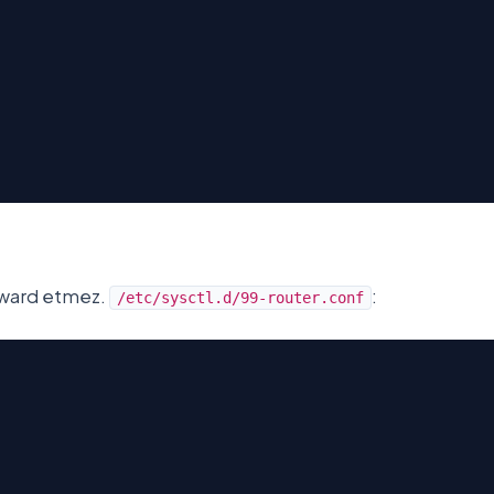
orward etmez.
:
/etc/sysctl.d/99-router.conf