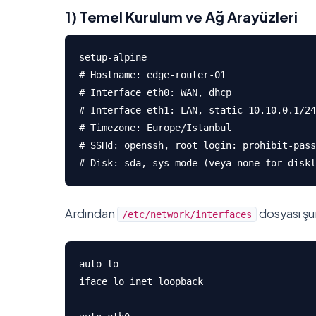
1) Temel Kurulum ve Ağ Arayüzleri
setup-alpine

# Hostname: edge-router-01

# Interface eth0: WAN, dhcp

# Interface eth1: LAN, static 10.10.0.1/24

# Timezone: Europe/Istanbul

# SSHd: openssh, root login: prohibit-pass
# Disk: sda, sys mode (veya none for diskl
Ardından
dosyası şu
/etc/network/interfaces
auto lo

iface lo inet loopback
