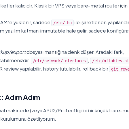
aketler kalıcıdır. Klasik bir VPS veya bare-metal router için
 RAM’e yüklenir, sadece
ile işaretlenen yapıland
/etc/lbu
istem yazılım katmanı immutable hale gelir, sadece konfigür
kup/export
dosyası mantığına denk düşer. Aradaki fark,
tabilmenizdir.
,
/etc/network/interfaces
/etc/nftables.nf
review yapılabilir, history tutulabilir, rollback bir
git rev
k: Adım Adım
anal makinede (veya APU2/Protectli gibi bir küçük bare-m
i kurulumunu özetliyorum.