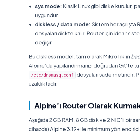
sys mode:
Klasik Linux gibi diske kurulur, p
uygundur.
diskless / data mode:
Sistem her açılışta
dosyaları diskte kalır. Router için ideal: s
değişir.
Bu diskless model, tam olarak MikroTik’in
bac
Alpine’da yapılandırmanızı doğrudan Git’te tu
dosyaları sade metindir; PR 
/etc/dnsmasq.conf
uzaklıktadır.
Alpine’ı Router Olarak Kurma
Aşağıda 2 GB RAM, 8 GB disk ve 2 NIC’li bir s
cihazda) Alpine 3.19+ ile minimum yönlendiric