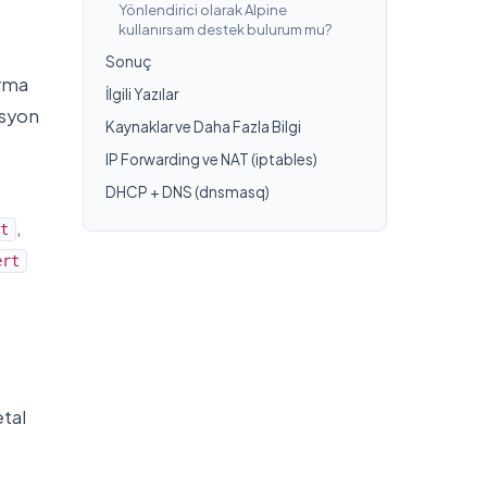
Yönlendirici olarak Alpine
kullanırsam destek bulurum mu?
Sonuç
ırma
İlgili Yazılar
asyon
Kaynaklar ve Daha Fazla Bilgi
IP Forwarding ve NAT (iptables)
DHCP + DNS (dnsmasq)
,
t
ert
etal