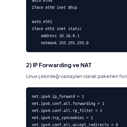
auto eth0

iface eth0 inet dhcp

auto eth1

iface eth1 inet static

    address 10.10.0.1

    netmask 255.255.255.0
2) IP Forwarding ve NAT
Linux çekirdeği varsayılan olarak paketleri f
net.ipv4.ip_forward = 1

net.ipv6.conf.all.forwarding = 1

net.ipv4.conf.all.rp_filter = 1

net.ipv4.tcp_syncookies = 1

net.ipv4.conf.all.accept_redirects = 0
