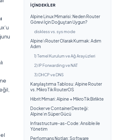
ar
İÇINDEKILER
Alpine Linux Mimarisi: Neden Router
ı
Görevi İçin Doğuştan Uygun?
ux’u
diskless vs. sys mode
uğunu
Alpine’ı Router Olarak Kurmak: Adım
Adım
1) Temel Kurulum ve Ağ Arayüzleri
lı
2) IP Forwarding ve NAT
3) DHCP ve DNS
ine
Karşılaştırma Tablosu: Alpine Router
eğil,
vs. MikroTik RouterOS
Hibrit Mimari: Alpine + MikroTik Birlikte
Docker ve Container Desteği:
Alpine’ın Süper Gücü
Infrastructure-as-Code: Ansible ile
Yönetim
 el
Performans Notları: Software