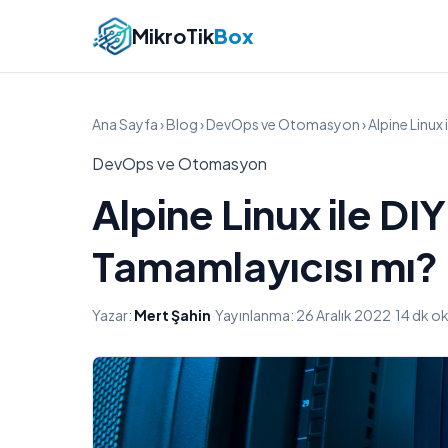
MikroTik
Box
Ana Sayfa
›
Blog
›
DevOps ve Otomasyon
› Alpine Linux
DevOps ve Otomasyon
Alpine Linux ile DI
Tamamlayıcısı mı?
Yazar:
Mert Şahin
·
Yayınlanma: 26 Aralık 2022
·
14 dk o