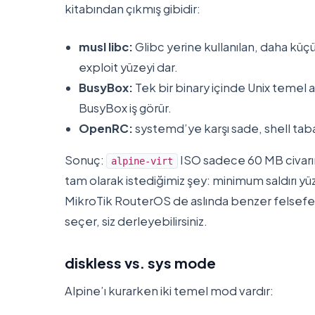
kitabından çıkmış gibidir:
musl libc:
Glibc yerine kullanılan, daha küç
exploit yüzeyi dar.
BusyBox:
Tek bir binary içinde Unix temel ara
BusyBox iş görür.
OpenRC:
systemd’ye karşı sade, shell tabanl
Sonuç:
ISO sadece 60 MB civarın
alpine-virt
tam olarak istediğimiz şey: minimum saldırı yü
MikroTik RouterOS de aslında benzer felsefeyi
seçer, siz derleyebilirsiniz.
diskless vs. sys mode
Alpine’ı kurarken iki temel mod vardır: