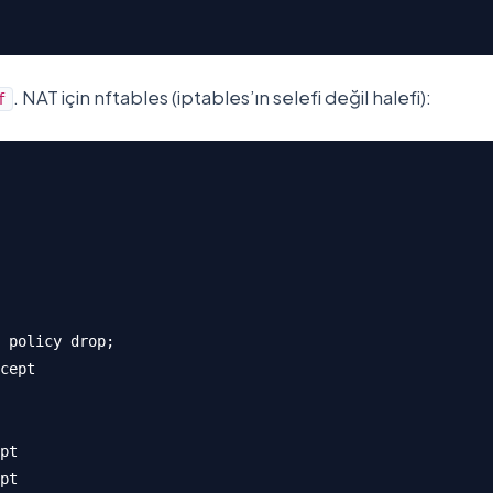
. NAT için nftables (iptables’ın selefi değil halefi):
f
 policy drop;

cept

pt

pt
