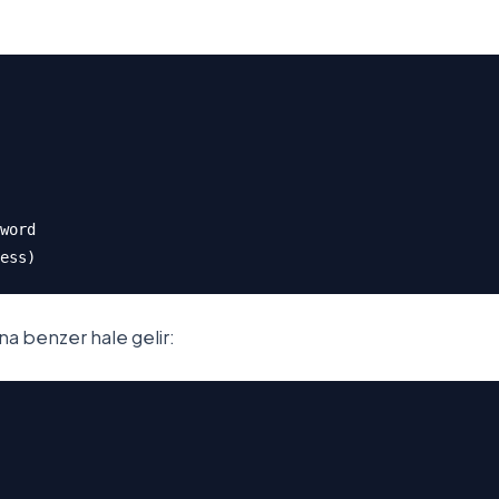
word

ess)
na benzer hale gelir: