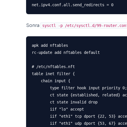
net.ipv4.conf.all.send_redirects = 0
Sonra
sysctl -p /etc/sysctl.d/99-router.con
apk add nftables

rc-update add nftables default

# /etc/nftables.nft

table inet filter {

    chain input {

        type filter hook input priority 0;
        ct state {established, related} ac
        ct state invalid drop

        iif "lo" accept

        iif "eth1" tcp dport {22, 53} acce
        iif "eth1" udp dport {53, 67} acce