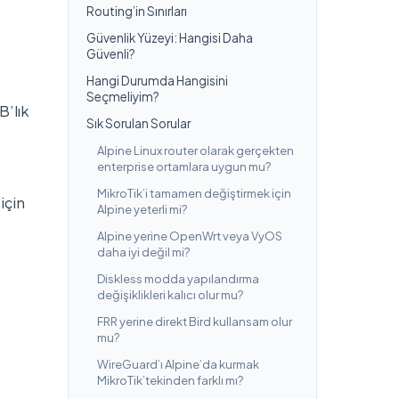
Routing’in Sınırları
Güvenlik Yüzeyi: Hangisi Daha
Güvenli?
Hangi Durumda Hangisini
Seçmeliyim?
B’lık
Sık Sorulan Sorular
Alpine Linux router olarak gerçekten
enterprise ortamlara uygun mu?
MikroTik’i tamamen değiştirmek için
için
Alpine yeterli mi?
Alpine yerine OpenWrt veya VyOS
daha iyi değil mi?
Diskless modda yapılandırma
değişiklikleri kalıcı olur mu?
FRR yerine direkt Bird kullansam olur
mu?
WireGuard’ı Alpine’da kurmak
MikroTik’tekinden farklı mı?