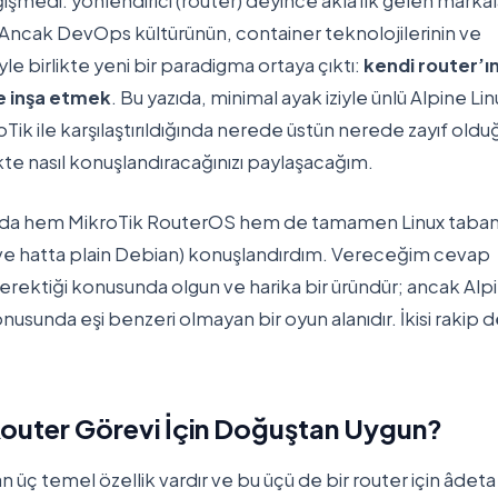
ğişmedi: yönlendirici (router) deyince akla ilk gelen markal
. Ancak DevOps kültürünün, container teknolojilerinin ve
le birlikte yeni bir paradigma ortaya çıktı:
kendi router’ın
e inşa etmek
. Bu yazıda, minimal ayak iziyle ünlü Alpine Lin
roTik ile karşılaştırıldığında nerede üstün nerede zayıf old
likte nasıl konuşlandıracağınızı paylaşacağım.
 yılda hem MikroTik RouterOS hem de tamamen Linux taban
ve hatta plain Debian) konuşlandırdım. Vereceğim cevap
 gerektiği konusunda olgun ve harika bir üründür; ancak Alp
nusunda eşi benzeri olmayan bir oyun alanıdır. İkisi rakip d
 Router Görevi İçin Doğuştan Uygun?
n üç temel özellik vardır ve bu üçü de bir router için âdeta