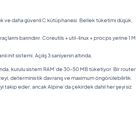
ük ve daha güvenli C kütüphanesi. Bellek tüketimi düşük,
çlarını barındırır. Coreutils + util-linux + procps yerine 1 M
ı init sistemi. Açılış 3 saniyenin altında.
da, kurulu sistem RAM’de 30-50 MB tüketiyor. Bir router 
zeyi, deterministik davranış ve maximum öngörülebilirlik.
 takip eder; ancak Alpine’da çekirdek dahil her şeyi siz