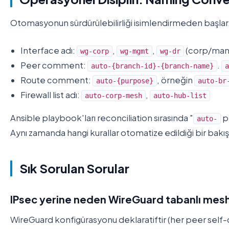
Otomasyonun sürdürülebilirliği isimlendirmeden başlar
Interface adı:
,
,
(corp/man
wg-corp
wg-mgmt
wg-dr
Peer comment:
.
auto-{branch-id}-{branch-name}
a
Route comment:
, örneğin
auto-{purpose}
auto-br
Firewall list adı:
,
auto-corp-mesh
auto-hub-list
Ansible playbook'ları reconciliation sırasında "
p
auto-
Aynı zamanda hangi kurallar otomatize edildiği bir bakış
Sık Sorulan Sorular
IPsec yerine neden WireGuard tabanlı mesh
WireGuard konfigürasyonu deklaratiftir (her peer self