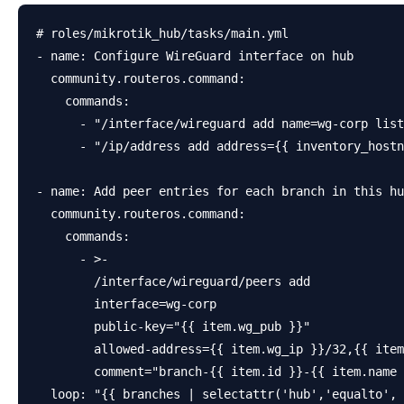
# roles/mikrotik_hub/tasks/main.yml

- name: Configure WireGuard interface on hub

  community.routeros.command:

    commands:

      - "/interface/wireguard add name=wg-corp list
      - "/ip/address add address={{ inventory_hostn
- name: Add peer entries for each branch in this hu
  community.routeros.command:

    commands:

      - >-

        /interface/wireguard/peers add

        interface=wg-corp

        public-key="{{ item.wg_pub }}"

        allowed-address={{ item.wg_ip }}/32,{{ item
        comment="branch-{{ item.id }}-{{ item.name 
  loop: "{{ branches | selectattr('hub','equalto', 