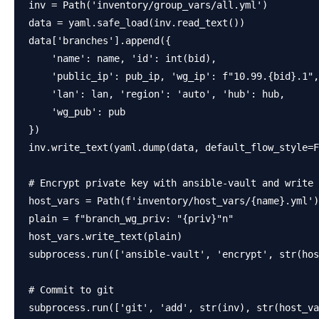
inv = Path('inventory/group_vars/all.yml')

data = yaml.safe_load(inv.read_text())

data['branches'].append({

    'name': name, 'id': int(bid),

    'public_ip': pub_ip, 'wg_ip': f"10.99.{bid}.1",

    'lan': lan, 'region': 'auto', 'hub': hub,

    'wg_pub': pub

})

inv.write_text(yaml.dump(data, default_flow_style=F
# Encrypt private key with ansible-vault and write 
host_vars = Path(f'inventory/host_vars/{name}.yml')

plain = f"branch_wg_priv: "{priv}"n"

host_vars.write_text(plain)

subprocess.run(['ansible-vault', 'encrypt', str(hos
# Commit to git

subprocess.run(['git', 'add', str(inv), str(host_va