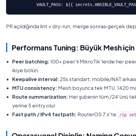
          VAULT_PASS: ${{ secrets.ANSIBLE_VAULT_PAS
PR açıldığında lint + dry-run; merge sonrası gerçek d
Performans Tuning: Büyük Mesh için
Peer batching:
100+ peer'li MikroTik'lerde her pee
ikiye bölün.
Keepalive interval:
25s standart; mobile/NAT arkası
MTU consistency:
Mesh boyunca tek MTU. 1420 man
Route summarization:
Her şubenin tüm /24'ünü tek t
yerine 5 entry olur.
Fast path / IPv4 fastpath:
RouterOS 7.x'te
/ip se
Operasyonel Disiplin: Naming Conv