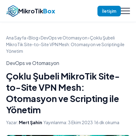
MikroTik
Box
İletişim
Ana Sayfa
›
Blog
›
DevOps ve Otomasyon
› Çoklu Şubeli
MikroTik Site-to-Site VPN Mesh: Otomasyon ve Scripting ile
Yönetim
DevOps ve Otomasyon
Çoklu Şubeli MikroTik Site-
to-Site VPN Mesh:
Otomasyon ve Scripting ile
Yönetim
Yazar:
Mert Şahin
·
Yayınlanma: 3 Ekim 2023
·
16 dk okuma