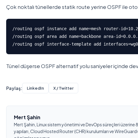
Çok noktalı tünellerde statik route yerine OSPF ile oto
/routing ospf instance add name=mesh router-id=10.2
/routing ospf area add name=backbone area-id=0.0.0.
/routing ospf interface-template add interfaces=wg0
Tünel düşerse OSPF alternatif yolu saniyeler içinde dev
Paylaş:
LinkedIn
X / Twitter
Mert Şahin
Mert Şahin, Linux sistem yönetimi ve DevOps süreçleri üzerine 8
yapıları, Cloud Hosted Router (CHR) kurulumları ve WireGuard