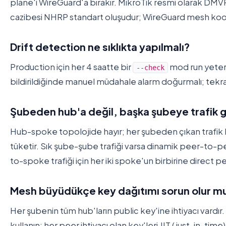
plane'i WireGuard'a bırakır. MikroTik resmi olarak DM
cazibesi NHRP standart oluşudur; WireGuard mesh koor
Drift detection ne sıklıkta yapılmalı?
Production için her 4 saatte bir
mod run yeterl
--check
bildirildiğinde manuel müdahale alarm doğurmalı; tekrar 
Şubeden hub'a değil, başka şubeye trafik 
Hub-spoke topolojide hayır; her şubeden çıkan trafik
tüketir. Sık şube-şube trafiği varsa dinamik peer-to-p
to-spoke trafiği için her iki spoke'un birbirine direct p
Mesh büyüdükçe key dağıtımı sorun olur m
Her şubenin tüm hub'ların public key'ine ihtiyacı vardır
kullanın; her peer ihtiyacı olan key'leri JIT (just-in-tim