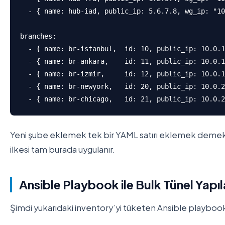
  - { name: hub-iad, public_ip: 5.6.7.8, wg_ip: "10
branches:

  - { name: br-istanbul,  id: 10, public_ip: 10.0.1
  - { name: br-ankara,    id: 11, public_ip: 10.0.1
  - { name: br-izmir,     id: 12, public_ip: 10.0.1
  - { name: br-newyork,   id: 20, public_ip: 10.0.2
  - { name: br-chicago,   id: 21, public_ip: 10.0.2
Yeni şube eklemek tek bir YAML satırı eklemek demektir
ilkesi tam burada uygulanır.
Ansible Playbook ile Bulk Tünel Yapı
Şimdi yukarıdaki inventory’yi tüketen Ansible playbook