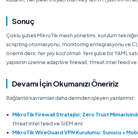
Sonuç
Çoklu şubeli MikroTik mesh yönetimi, kurulum tekniğin
scripting otomasyonu, monitoring entegrasyonu ve CI/CD
önemli ders:
her şey kod olmalı
. Yeni şube bir YAML satır
yapısının üzerine adaptive firewall, threat intel feed
Devamı İçin Okumanızı Öneririz
Bağlantılı kavramları daha derinden işleyen yazılarımız:
MikroTik Firewall Stratejisi: Zero Trust Mimarisi
threat intel feed ve SIEM ent
MikroTik WireGuard VPN Kurulumu: Sunucu + Mobi