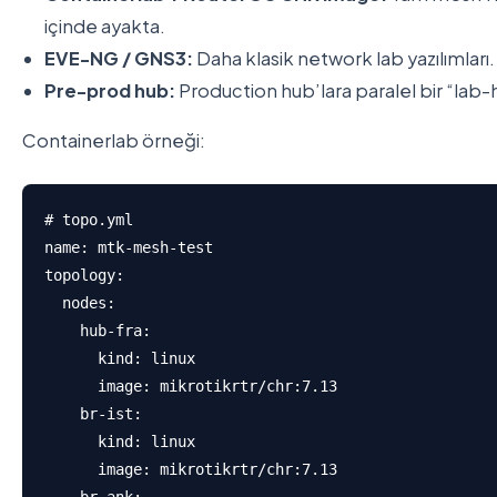
içinde ayakta.
EVE-NG / GNS3:
Daha klasik network lab yazılımları.
Pre-prod hub:
Production hub’lara paralel bir “lab-h
Containerlab örneği:
# topo.yml

name: mtk-mesh-test

topology:

  nodes:

    hub-fra:

      kind: linux

      image: mikrotikrtr/chr:7.13

    br-ist:

      kind: linux

      image: mikrotikrtr/chr:7.13
