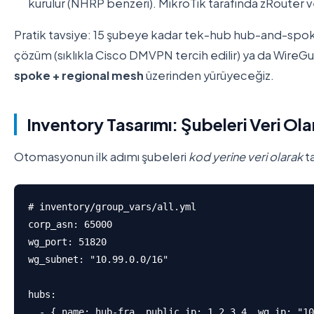
kurulur (NHRP benzeri). MikroTik tarafında zRouter vey
Pratik tavsiye: 15 şubeye kadar tek-hub hub-and-spoke 
çözüm (sıklıkla Cisco DMVPN tercih edilir) ya da WireG
spoke + regional mesh
üzerinden yürüyeceğiz.
Inventory Tasarımı: Şubeleri Veri O
Otomasyonun ilk adımı şubeleri
kod yerine veri olarak
ta
# inventory/group_vars/all.yml

corp_asn: 65000

wg_port: 51820

wg_subnet: "10.99.0.0/16"

hubs:

  - { name: hub-fra, public_ip: 1.2.3.4, wg_ip: "10