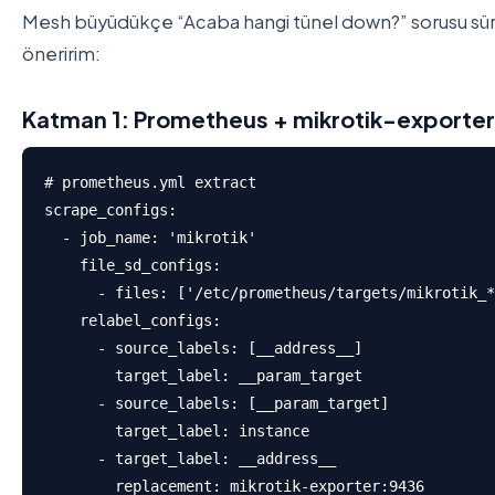
Mesh büyüdükçe “Acaba hangi tünel down?” sorusu sürekl
öneririm:
Katman 1: Prometheus + mikrotik-exporter
# prometheus.yml extract

scrape_configs:

  - job_name: 'mikrotik'

    file_sd_configs:

      - files: ['/etc/prometheus/targets/mikrotik_*
    relabel_configs:

      - source_labels: [__address__]

        target_label: __param_target

      - source_labels: [__param_target]

        target_label: instance

      - target_label: __address__

        replacement: mikrotik-exporter:9436