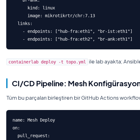
    br-ank:

      kind: linux

      image: mikrotikrtr/chr:7.13

  links:

    - endpoints: ["hub-fra:eth1", "br-ist:eth1"]

    - endpoints: ["hub-fra:eth2", "br-ank:eth1"]
ile lab ayakta; Ansible
containerlab deploy -t topo.yml
CI/CD Pipeline: Mesh Konfigürasyon
Tüm bu parçaları birleştiren bir GitHub Actions workflo
name: Mesh Deploy

on:

  pull_request:
