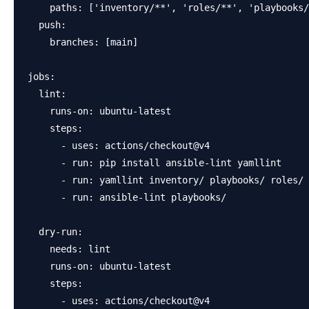
    paths: ['inventory/**', 'roles/**', 'playbooks/
  push:

    branches: [main]

jobs:

  lint:

    runs-on: ubuntu-latest

    steps:

      - uses: actions/checkout@v4

      - run: pip install ansible-lint yamllint

      - run: yamllint inventory/ playbooks/ roles/

      - run: ansible-lint playbooks/

  dry-run:

    needs: lint

    runs-on: ubuntu-latest

    steps:

      - uses: actions/checkout@v4
