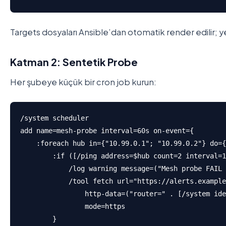
Targets dosyaları Ansible’dan otomatik render edilir; 
Katman 2: Sentetik Probe
Her şubeye küçük bir cron job kurun:
/system scheduler

add name=mesh-probe interval=60s on-event={

    :foreach hub in={"10.99.0.1"; "10.99.0.2"} do={

        :if ([/ping address=$hub count=2 interval=1
            /log warning message=("Mesh probe FAIL 
            /tool fetch url="https://alerts.example
                http-data=("router=" . [/system ide
                mode=https

        }
