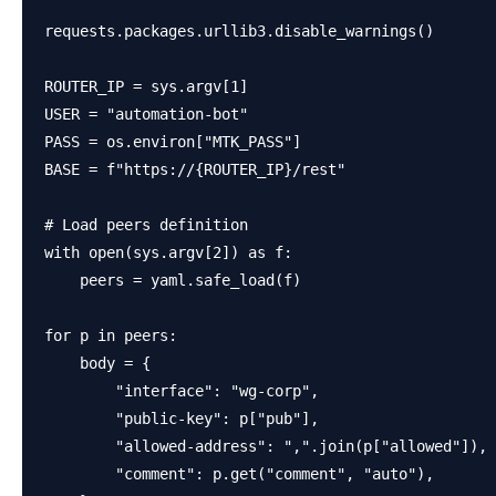
requests.packages.urllib3.disable_warnings()

ROUTER_IP = sys.argv[1]

USER = "automation-bot"

PASS = os.environ["MTK_PASS"]

BASE = f"https://{ROUTER_IP}/rest"

# Load peers definition

with open(sys.argv[2]) as f:

    peers = yaml.safe_load(f)

for p in peers:

    body = {

        "interface": "wg-corp",

        "public-key": p["pub"],

        "allowed-address": ",".join(p["allowed"]),

        "comment": p.get("comment", "auto"),
