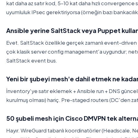
kat daha az satır kod, 5-10 kat daha hızlı convergence
uyumluluk IPsec gerektiriyorsa (örneğin bazı bankacılık 
Ansible yerine SaltStack veya Puppet kullan
Evet. SaltStack özellikle gerçek zamanlı event-driven m
çok klasik server config management'a uygundur; networ
SaltStack event bus.
Yeni bir şubeyi mesh'e dahil etmek ne kada
İnventory'ye satır eklemek + Ansible run + DNS güncelle
kurulmuş olması) hariç. Pre-staged routers (DC'den zaten
50 şubeli mesh için Cisco DMVPN tek alterna
Hayır. WireGuard tabanlı koordinatörler (Headscale, Netb