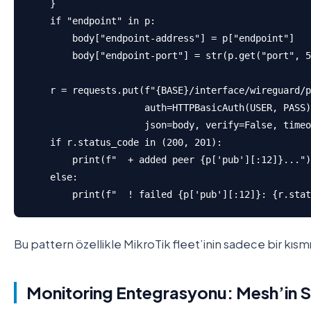
    }

    if "endpoint" in p:

        body["endpoint-address"] = p["endpoint"]

        body["endpoint-port"] = str(p.get("port", 5
    r = requests.put(f"{BASE}/interface/wireguard/p
                     auth=HTTPBasicAuth(USER, PASS)
                     json=body, verify=False, timeo
    if r.status_code in (200, 201):

        print(f"  + added peer {p['pub'][:12]}...")

    else:

        print(f"  ! failed {p['pub'][:12]}: {r.stat
Bu pattern özellikle MikroTik fleet’inin sadece bir kısmı
Monitoring Entegrasyonu: Mesh’in Sa