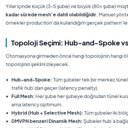
Yıllar içinde küçük (3-5 şube) ve büyük (80+ şube) müşter
kadar sürede mesh’e dahil olabildiğidir
. Manuel yönt
örnekler production’da kullandığım gerçek pattern’lerin
Topoloji Seçimi: Hub-and-Spoke vs 
Otomasyona girmeden önce hangi topolojinin hangi ö
topolojinin şeklini izleyecek.
Hub-and-Spoke:
Tüm şubeler tek bir merkez tünele b
trafik hub’dan geçer (latency penalty).
Full Mesh:
Her şube her şubeye doğrudan tünel kurar.
ama latency optimum.
Hybrid (Hub + Selective Mesh):
Tüm şubeler iki bölg
DMVPN benzeri Dinamik Mesh:
Şubeler hub’a bağlanı