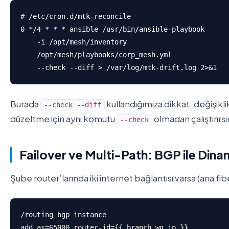
# /etc/cron.d/mtk-reconcile

0 */4 * * * ansible /usr/bin/ansible-playbook 

    -i /opt/mesh/inventory 

    /opt/mesh/playbooks/corp_mesh.yml 

    --check --diff > /var/log/mtk-drift.log 2>&1
Burada
kullandığımıza dikkat: değişikl
--check --diff
düzeltme için aynı komutu
olmadan çalıştırırsı
--check
Failover ve Multi-Path: BGP ile Din
Şube router’larında iki internet bağlantısı varsa (ana fibe
/routing bgp instance

add as=65000 router-id={{ branch_wg_ip }}
