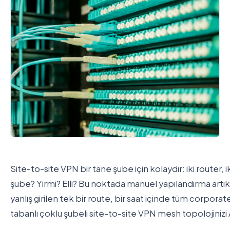
Site-to-site VPN bir tane şube için kolaydır: iki router,
şube? Yirmi? Elli? Bu noktada manuel yapılandırma art
yanlış girilen tek bir route, bir saat içinde tüm corpora
tabanlı çoklu şubeli site-to-site VPN mesh topolojinizi A