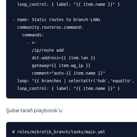
  loop_control: { label: "{{ item.name }}" }

- name: Static routes to branch LANs

  community.routeros.command:

    commands:

      - >-

        /ip/route add

        dst-address={{ item.lan }}

        gateway={{ item.wg_ip }}

        comment="auto-{{ item.name }}"

  loop: "{{ branches | selectattr('hub','equalto', 
  loop_control: { label: "{{ item.name }}" }
Şube tarafı playbook’u:
# roles/mikrotik_branch/tasks/main.yml
