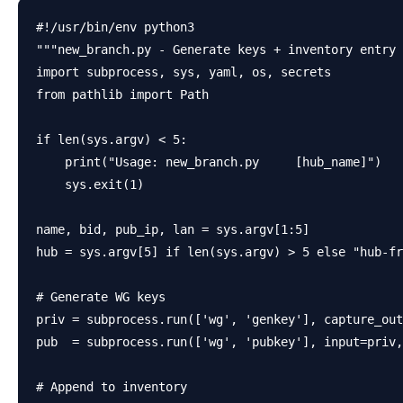
#!/usr/bin/env python3

"""new_branch.py - Generate keys + inventory entry 
import subprocess, sys, yaml, os, secrets

from pathlib import Path

if len(sys.argv) < 5:

    print("Usage: new_branch.py     [hub_name]")

    sys.exit(1)

name, bid, pub_ip, lan = sys.argv[1:5]

hub = sys.argv[5] if len(sys.argv) > 5 else "hub-fr
# Generate WG keys

priv = subprocess.run(['wg', 'genkey'], capture_out
pub  = subprocess.run(['wg', 'pubkey'], input=priv,
# Append to inventory
