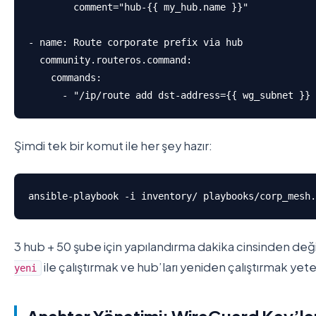
        comment="hub-{{ my_hub.name }}"

- name: Route corporate prefix via hub

  community.routeros.command:

    commands:

      - "/ip/route add dst-address={{ wg_subnet }} 
Şimdi tek bir komut ile her şey hazır:
ansible-playbook -i inventory/ playbooks/corp_mesh.
3 hub + 50 şube için yapılandırma dakika cinsinden deği
ile çalıştırmak ve hub’ları yeniden çalıştırmak yeter
yeni