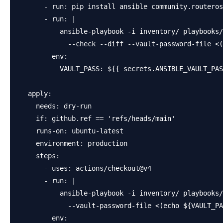
      - run: pip install ansible community.routeros

      - run: |

          ansible-playbook -i inventory/ playbooks/
            --check --diff --vault-password-file <(
        env:

          VAULT_PASS: ${{ secrets.ANSIBLE_VAULT_PAS
  apply:

    needs: dry-run

    if: github.ref == 'refs/heads/main'

    runs-on: ubuntu-latest

    environment: production

    steps:

      - uses: actions/checkout@v4

      - run: |

          ansible-playbook -i inventory/ playbooks/
            --vault-password-file <(echo ${VAULT_PA
        env:
