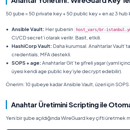
Anahtar Yönetimi: WireGuard Key’ler
50 şube = 50 private key + 50 public key + en az 3 hub
Ansible Vault:
Her şubenin
host_vars/br-istanbul.y
CI/CD secret’i olarak verilir. Basit, etkili.
HashiCorp Vault:
Daha kurumsal. Anahtarlar Vault’ta
credentials, MFA destekli.
SOPS + age:
Anahtarlar Git’te şifreli yaşar (yaml i
üyesi kendi age public key’iyle decrypt edebilir).
Önerim: 10 şubeye kadar Ansible Vault, üzeri için SOPS
Anahtar Üretimini Scripting ile Oto
Yeni bir şube açıldığında WireGuard key çifti üretmek