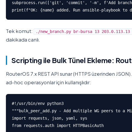
subprocess.run(['git', 'commit', '-m', f'Add branch
print(f"OK: {name} added. Run ansible-playbook to d
Tek komut:
./new_branch.py br-bursa 13 203.0.113.13
dakikada canlı.
Scripting ile Bulk Tünel Ekleme: Ro
RouterOS 7.x REST API sunar (HTTPS üzerinden JSON). Ansib
ad-hoc operasyonlar için kullanışlıdır:
#!/usr/bin/env python3

"""bulk_peer_add.py - Add multiple WG peers to a Mi
import requests, json, yaml, sys

from requests.auth import HTTPBasicAuth
