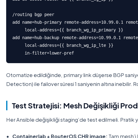
/routing bgp peer

add name=hub-primary remote-address=10.99.0.1 remot
     local-address={{ branch_wg_ip_primary }}

add name=hub-backup remote-address=10.99.0.1 remote
     local-address={{ branch_wg_ip_lte }} 

     in-filter=lower-pref
Otomatize edildiğinde, primary link düşerse BGP saniyel
Detection) ile failover süresi 1 saniyenin altına inebilir
Test Stratejisi: Mesh Değişikliği P
Her Ansible değişikliği staging’de test edilmeli. Pratik 
Containerlab + RouterOS CHR image:
Tam mesh’i D