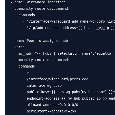
- name: WireGuard interface

  community.routeros.command:

    commands:

      - "/interface/wireguard add name=wg-corp list
      - "/ip/address add address={{ branch_wg_ip }}
- name: Peer to assigned hub

  vars:

    my_hub: "{{ hubs | selectattr('name','equalto',
  community.routeros.command:

    commands:

      - >-

        /interface/wireguard/peers add

        interface=wg-corp

        public-key="{{ hub_wg_pubs[my_hub.name] }}"

        endpoint-address={{ my_hub.public_ip }} end
        allowed-address=0.0.0.0/0

        persistent-keepalive=25s
