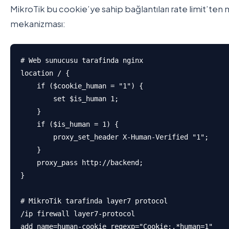
MikroTik bu cookie’ye sahip bağlantıları rate limit’ten 
mekanizması:
# Web sunucusu tarafinda nginx

location / {

    if ($cookie_human = "1") {

        set $is_human 1;

    }

    if ($is_human = 1) {

        proxy_set_header X-Human-Verified "1";

    }

    proxy_pass http://backend;

}

# MikroTik tarafinda layer7 protocol

/ip firewall layer7-protocol

add name=human-cookie regexp="Cookie:.*human=1"
