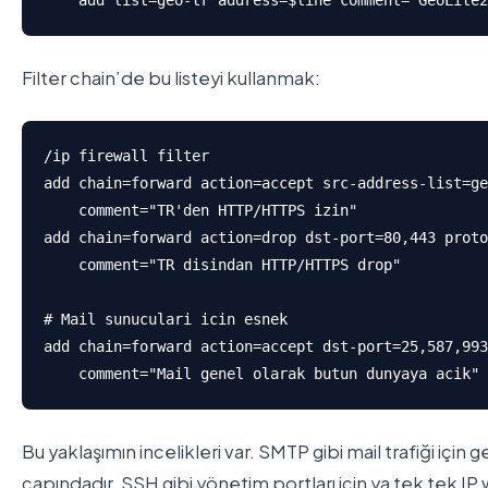
    add list=geo-tr address=$line comment="GeoLite2
Filter chain’de bu listeyi kullanmak:
/ip firewall filter

add chain=forward action=accept src-address-list=ge
    comment="TR'den HTTP/HTTPS izin"

add chain=forward action=drop dst-port=80,443 proto
    comment="TR disindan HTTP/HTTPS drop"

# Mail sunuculari icin esnek

add chain=forward action=accept dst-port=25,587,993
    comment="Mail genel olarak butun dunyaya acik"
Bu yaklaşımın incelikleri var. SMTP gibi mail trafiği içi
çapındadır. SSH gibi yönetim portları için ya tek tek IP 