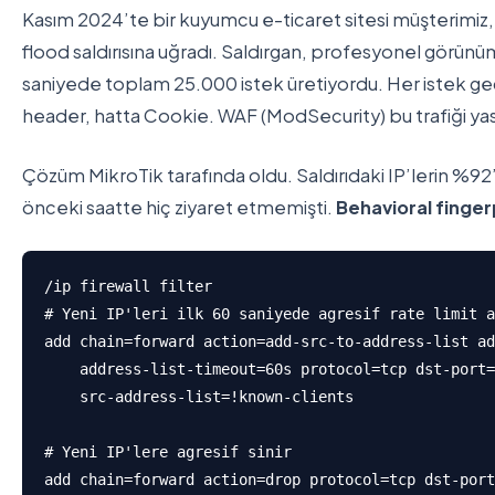
Kasım 2024’te bir kuyumcu e-ticaret sitesi müşterimi
flood saldırısına uğradı. Saldırgan, profesyonel görünü
saniyede toplam 25.000 istek üretiyordu. Her istek g
header, hatta Cookie. WAF (ModSecurity) bu trafiği yas
Çözüm MikroTik tarafında oldu. Saldırıdaki IP’lerin %92’s
önceki saatte hiç ziyaret etmemişti.
Behavioral finger
/ip firewall filter

# Yeni IP'leri ilk 60 saniyede agresif rate limit a
add chain=forward action=add-src-to-address-list ad
    address-list-timeout=60s protocol=tcp dst-port=
    src-address-list=!known-clients

# Yeni IP'lere agresif sinir

add chain=forward action=drop protocol=tcp dst-port