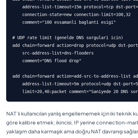
    address-list-timeout=15m protocol=tcp dst-port=
    connection-state=new connection-limit=100,32 

    comment="100 essamanli baglanti esigi"

# UDP rate limit (genelde DNS sorgulari icin)

add chain=forward action=drop protocol=udp dst-port
    src-address-list=dns-flooders 

    comment="DNS flood drop"

add chain=forward action=add-src-to-address-list ad
    address-list-timeout=5m protocol=udp dst-port=5
    limit=20,40:packet comment="Saniyede 20 DNS sor
NAT’lı kullanıcıları yanlış engellememek için iki teknik ku
göre kalibre etmek; ikincisi, IP yerine connection-mark
yaklaşım daha karmaşık ama doğru NAT davranışı sağlar