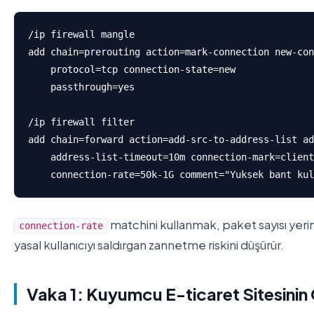
/ip firewall mangle

add chain=prerouting action=mark-connection new-con
    protocol=tcp connection-state=new 

    passthrough=yes

/ip firewall filter

add chain=forward action=add-src-to-address-list ad
    address-list-timeout=10m connection-mark=client
    connection-rate=50k-1G comment="Yuksek bant kul
matchini kullanmak, paket sayısı yerine
connection-rate
yasal kullanıcıyı saldırgan zannetme riskini düşürür.
Vaka 1: Kuyumcu E-ticaret Sitesini