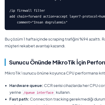
/ip firewall filter

add chain=forward action=accept layer7-protocol=hum
    comment="Insan dogrulanmis"
Bu çözüm 1 hafta içinde scraping trafiğini %94 azalttı. Ra
müşteri rekabet avantajı kazandı.
Sunucu Önünde MikroTik İçin Perfo
MikroTik’i sunucu önüne koyunca CPU performansı kritik
Hardware queue:
CCR serisi cihazlarda her CPU core
yerine
kullanın.
/queue interface
Fast path:
Connection tracking gerekmediği duru