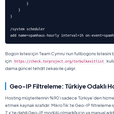
        }

    }

}

/system scheduler

add name=spamhaus-hourly interval=1h on-event=spamh
Bogon listesi için Team Cymru’nun fullbogons listesini b
için
kull
https://check.torproject.org/torbulkexitlist
daima güncel tehdit zekası ile çalışır.
Geo-IP Filtreleme: Türkiye Odaklı H
Hosting müşterilerinin %90’ı sadece Türkiye’den hizmet
etmek kaynak israfıdır. MikroTik’te Geo-IP filtreleme 
7.x’te dahili Geo-IP modülü olmadığı için ya manual addr