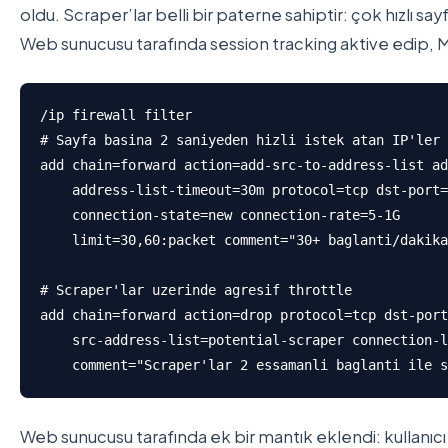
oldu. Scraper’lar belli bir paterne sahiptir: çok hızlı s
Web sunucusu tarafında session tracking aktive edip, Mik
/ip firewall filter

# Sayfa basina 2 saniyeden hizli istek atan IP'ler 
add chain=forward action=add-src-to-address-list ad
    address-list-timeout=30m protocol=tcp dst-port=
    connection-state=new connection-rate=5-1G 

    limit=30,60:packet comment="30+ baglanti/dakika
# Scraper'lar uzerinde agresif throttle

add chain=forward action=drop protocol=tcp dst-port
    src-address-list=potential-scraper connection-l
    comment="Scraper'lar 2 essamanli baglanti ile s
Web sunucusu tarafında ek bir mantık eklendi: kullanıcı