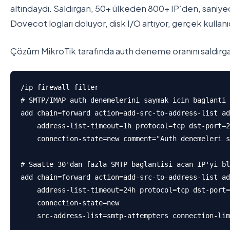
altındaydı. Saldırgan, 50+ ülkeden 800+ IP’den, sani
Dovecot logları doluyor, disk I/O artıyor, gerçek kullan
Çözüm MikroTik tarafında auth deneme oranını saldırga
/ip firewall filter

# SMTP/IMAP auth denemelerini saymak icin baglanti 
add chain=forward action=add-src-to-address-list ad
    address-list-timeout=1h protocol=tcp dst-port=2
    connection-state=new comment="Auth denemeleri s
# Saatte 30'dan fazla SMTP baglantisi acan IP'yi bl
add chain=forward action=add-src-to-address-list ad
    address-list-timeout=24h protocol=tcp dst-port=
    connection-state=new 

    src-address-list=smtp-attempters connection-lim