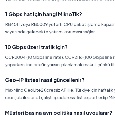
1 Gbps hat için hangi MikroTik?
RB4011 veya RB5009 yeterli. CPU paket işleme kapasit
sayesinde gelecekte yatırım koruması sağlar.
10 Gbps üzeri trafik için?
CCR2004 (10 Gbps line rate), CCR2116 (100 Gbps line 
yaparken line rate’in yarısını planlamak makul; çünkü fil
Geo-IP listesi nasıl güncellenir?
MaxMind GeoLite2 ücretsiz API ile, Türkiye için haftalık 
cron job ile script çalıştırıp address-list export edip Mi
Müşteri başına ayrı politika nasıl uygulanır?