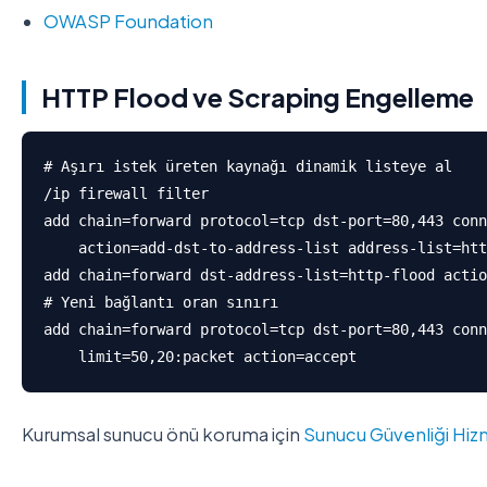
OWASP Foundation
HTTP Flood ve Scraping Engelleme
# Aşırı istek üreten kaynağı dinamik listeye al

/ip firewall filter

add chain=forward protocol=tcp dst-port=80,443 conn
    action=add-dst-to-address-list address-list=htt
add chain=forward dst-address-list=http-flood actio
# Yeni bağlantı oran sınırı

add chain=forward protocol=tcp dst-port=80,443 conn
    limit=50,20:packet action=accept
Kurumsal sunucu önü koruma için
Sunucu Güvenliği Hiz