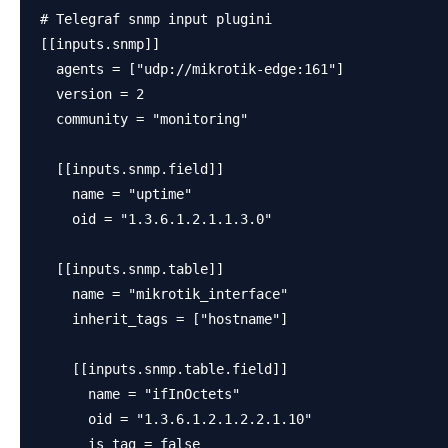
# Telegraf snmp input plugini

[[inputs.snmp]]

  agents = ["udp://mikrotik-edge:161"]

  version = 2

  community = "monitoring"

  [[inputs.snmp.field]]

    name = "uptime"

    oid = "1.3.6.1.2.1.1.3.0"

  [[inputs.snmp.table]]

    name = "mikrotik_interface"

    inherit_tags = ["hostname"]

    [[inputs.snmp.table.field]]

      name = "ifInOctets"

      oid = "1.3.6.1.2.1.2.2.1.10"

      is_tag = false