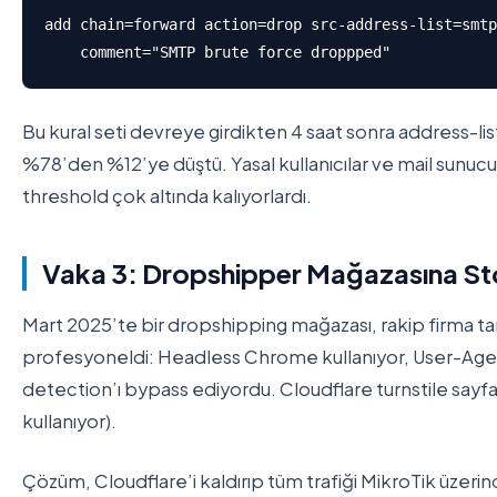
add chain=forward action=drop src-address-list=smtp
    comment="SMTP brute force droppped"
Bu kural seti devreye girdikten 4 saat sonra address-li
%78’den %12’ye düştü. Yasal kullanıcılar ve mail sunucu
threshold çok altında kalıyorlardı.
Vaka 3: Dropshipper Mağazasına Sto
Mart 2025’te bir dropshipping mağazası, rakip firma ta
profesyoneldi: Headless Chrome kullanıyor, User-Agent 
detection’ı bypass ediyordu. Cloudflare turnstile sayf
kullanıyor).
Çözüm, Cloudflare’i kaldırıp tüm trafiği MikroTik üzer