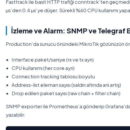
Fasttrack ile basit HTTP trafiği conntrack’ten geçmede
µs’den 0.4 µs’ye düşer. Sürekli %60 CPU kullanımı yapan
İzleme ve Alarm: SNMP ve Telegraf
Production’da sunucu önündeki MikroTik gözünüzün önünd
Interface paket/saniye (rx ve tx ayrı)
CPU kullanımı (her core ayrı)
Connection tracking tablosu boyutu
Address-list eleman sayısı (saldırı altında ani artış)
Drop edilen paket sayısı (raw chain + filter chain)
SNMP exporter ile Prometheus’a gönderip Grafana’da gö
yazabilir: