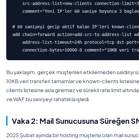
    src-address-list=new-clients connection-limit=3
    comment="Yeni IP'ler 60 saniye boyunca 3 baglan
# 60 saniyeyi gecip aktif kalan IP'leri known-clien
add chain=forward action=add-src-to-address-list ad
    address-list-timeout=24h protocol=tcp dst-port=
    connection-bytes=10000-0 comment="10KB veri tra
Bu yaklaşım, gerçek müşterileri etkilemeden saldırıyı s
10KB veri transferi tamamlar ve known-clients listesine 
clients listesine asla giremez ve sürekli rate limit alt
ve WAF bu seviyeyi rahatlıkla işledi.
Vaka 2: Mail Sunucusuna Süreğen S
2025 Şubat ayında bir hosting müşterisi olan mail sunuc