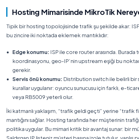
Hosting Mimarisinde MikroTik Nerey
Tipik bir hosting topolojisinde trafik şu şekilde akar: I
bu zincire iki noktada eklemek mantıklıdır:
Edge konumu:
ISP ile core router arasında. Burada
koordinasyonu, geo-IP’nin upstream eşiği bu noktada
gerekir.
Servis önü konumu:
Distribution switch ile belirli b
kurallar uygulanır: oyuncu sunucusu için farklı, e-ticar
veya RB5009 yeterli olur.
İki katmanlı yaklaşım, “trafik geldi geçti” yerine “trafik fi
mantığını sağlar. Hosting tarafında her müşterinin trafiği b
politika uygular. Bu mimari kritik bir avantaj sunar: bir m
Saldırgan IP listeniz müşteri başına izole tutulur, yanlış po