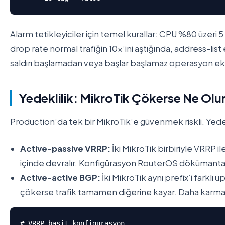
Alarm tetikleyiciler için temel kurallar: CPU %80 üzeri
drop rate normal trafiğin 10x’ini aştığında, address-list
saldırı başlamadan veya başlar başlamaz operasyon ek
Yedeklilik: MikroTik Çökerse Ne Olu
Production’da tek bir MikroTik’e güvenmek riskli. Yedekli
Active-passive VRRP:
İki MikroTik birbiriyle VRRP il
içinde devralır. Konfigürasyon RouterOS dökümanta
Active-active BGP:
İki MikroTik aynı prefix’i farklı 
çökerse trafik tamamen diğerine kayar. Daha karma
# VRRP basit konfigurasyon
