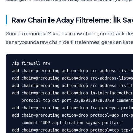
Raw Chain ile Aday Filtreleme: İlk S
Sunucu önündeki MikroTik’in raw chain’i, conntrack dev
senaryosunda raw chain’de filtrelenmesi gereken kate
/ip firewall raw

add chain=prerouting action=drop src-address-list=b
add chain=prerouting action=drop src-address-list=s
add chain=prerouting action=drop src-address-list=t
add chain=prerouting action=drop in-interface=ether
    protocol=tcp dst-port=22,8291,8728,8729 comment
add chain=prerouting action=drop fragment=yes proto
add chain=prerouting action=drop protocol=udp src-p
    comment="UDP amplification kaynak portlari"

add chain=prerouting action=drop protocol=tcp tcp-f