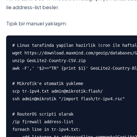
ile address-list besler.
Tipik bir manuel yaklaşım:
# Linux tarafinda yapilan hazirlik (cron ile haftal
wget https://download.maxmind.com/geoip/databases/G
unzip GeoLite2-Country-CSV.zip

awk -F',' '$2=="TR" {print $1}' GeoLite2-Country-Bl
# MikroTik'e otomatik yukleme

scp tr-ipv4.txt admin@mikrotik:flash/

ssh admin@mikrotik "/import flash/tr-ipv4.rsc"

# RouterOS scripti olarak

/ip firewall address-list

foreach line in tr-ipv4.txt:
