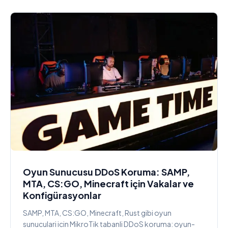
Oyun Sunucusu DDoS Koruma: SAMP,
MTA, CS:GO, Minecraft için Vakalar ve
Konfigürasyonlar
SAMP, MTA, CS:GO, Minecraft, Rust gibi oyun
sunuculari icin MikroTik tabanli DDoS koruma: oyun-