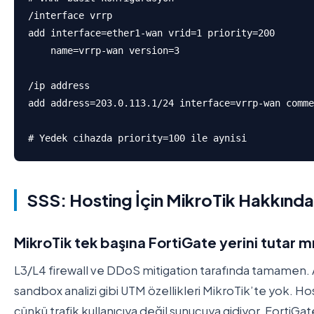
/interface vrrp

add interface=ether1-wan vrid=1 priority=200 

    name=vrrp-wan version=3

/ip address

add address=203.0.113.1/24 interface=vrrp-wan comme
# Yedek cihazda priority=100 ile aynisi
SSS: Hosting İçin MikroTik Hakkında
MikroTik tek başına FortiGate yerini tutar m
L3/L4 firewall ve DDoS mitigation tarafında tamamen. 
sandbox analizi gibi UTM özellikleri MikroTik’te yok. 
çünkü trafik kullanıcıya değil sunucuya gidiyor. FortiGate’i