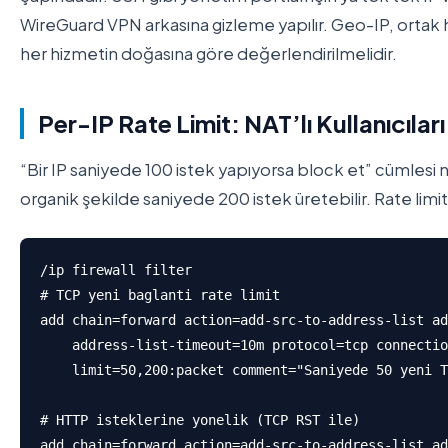
WireGuard VPN arkasına gizleme yapılır. Geo-IP, ortak h
her hizmetin doğasına göre değerlendirilmelidir.
Per-IP Rate Limit: NAT’lı Kullanıcıla
“Bir IP saniyede 100 istek yapıyorsa block et” cümlesi n
organik şekilde saniyede 200 istek üretebilir. Rate limit k
/ip firewall filter

# TCP yeni baglanti rate limit

add chain=forward action=add-src-to-address-list ad
    address-list-timeout=10m protocol=tcp connectio
    limit=50,200:packet comment="Saniyede 50 yeni T
# HTTP isteklerine yonelik (TCP RST ile)

add chain=forward action=add-src-to-address-list ad