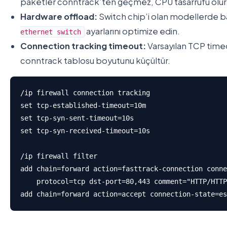
paketler conntrack’ten geçmez, CPU tasarrufu olur
Hardware offload:
Switch chip’i olan modellerde b
ayarlarını optimize edin.
ethernet switch
Connection tracking timeout:
Varsayılan TCP timeo
conntrack tablosu boyutunu küçültür.
/ip firewall connection tracking

set tcp-established-timeout=10m

set tcp-syn-sent-timeout=10s

set tcp-syn-received-timeout=10s

/ip firewall filter

add chain=forward action=fasttrack-connection conne
    protocol=tcp dst-port=80,443 comment="HTTP/HTTP
add chain=forward action=accept connection-state=es