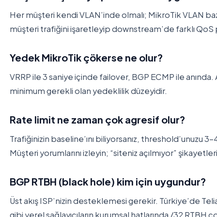
Her müşteri kendi VLAN’inde olmalı; MikroTik VLAN bazın
müşteri trafiğini işaretleyip downstream’de farklı QoS po
Yedek MikroTik çökerse ne olur?
VRRP ile 3 saniye içinde failover, BGP ECMP ile anında. 
minimum gerekli olan yedeklilik düzeyidir.
Rate limit ne zaman çok agresif olur?
Trafiğinizin baseline’ını biliyorsanız, threshold’unuzu 3-4
Müşteri yorumlarını izleyin; “siteniz açılmıyor” şikayetler
BGP RTBH (black hole) kim için uygundur?
Üst akış ISP’nizin desteklemesi gerekir. Türkiye’de Teli
gibi yerel sağlayıcıların kurumsal hatlarında /32 RTBH 