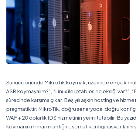
Sunucu önünde MikroTik koymak, üzerinde en çok mühend
ASR koymayalım?”, “Linux ile iptables ne eksiği var?”, “F
sürecinde karşıma çıkar. Beş yılı aşkın hosting ve hizmet
pragmatiktir: MikroTik, doğru senaryoda, doğru konfigür
WAF + 20 dolarlık IDS hizmetinin yerini tutabilir. Bu yaz
koymanın mimari mantığını, somut konfigürasyonlarını ve