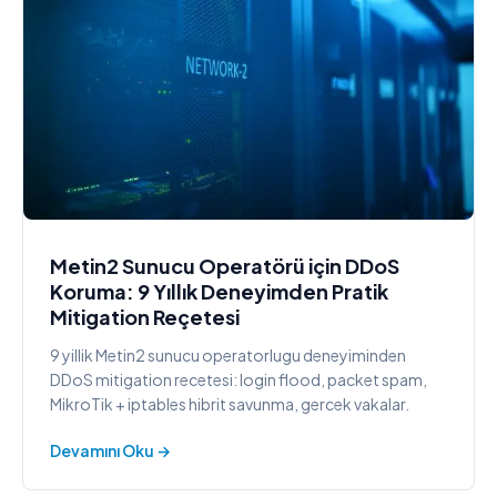
Metin2 Sunucu Operatörü için DDoS
Koruma: 9 Yıllık Deneyimden Pratik
Mitigation Reçetesi
9 yillik Metin2 sunucu operatorlugu deneyiminden
DDoS mitigation recetesi: login flood, packet spam,
MikroTik + iptables hibrit savunma, gercek vakalar.
Devamını Oku →