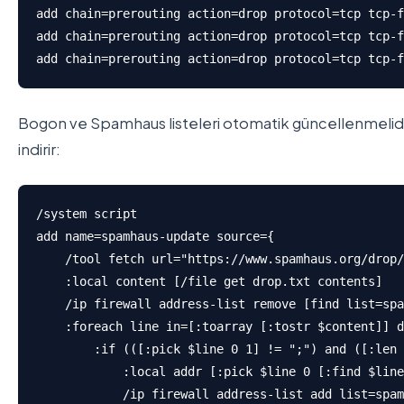
add chain=prerouting action=drop protocol=tcp tcp-f
add chain=prerouting action=drop protocol=tcp tcp-f
add chain=prerouting action=drop protocol=tcp tcp-f
Bogon ve Spamhaus listeleri otomatik güncellenmelidir
indirir:
/system script

add name=spamhaus-update source={

    /tool fetch url="https://www.spamhaus.org/drop/
    :local content [/file get drop.txt contents]

    /ip firewall address-list remove [find list=spa
    :foreach line in=[:toarray [:tostr $content]] d
        :if (([:pick $line 0 1] != ";") and ([:len 
            :local addr [:pick $line 0 [:find $line
            /ip firewall address-list add list=spam