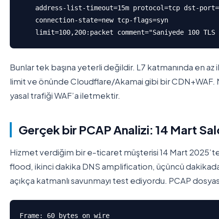
    address-list-timeout=15m protocol=tcp dst-port=
    connection-state=new tcp-flags=syn 

    limit=100,200:packet comment="Saniyede 100 TLS 
Bunlar tek başına yeterli değildir. L7 katmanında en 
limit ve önünde Cloudflare/Akamai gibi bir CDN+WAF. M
yasal trafiği WAF’a iletmektir.
Gerçek bir PCAP Analizi: 14 Mart Sald
Hizmet verdiğim bir e-ticaret müşterisi 14 Mart 2025’te ilgi
flood, ikinci dakika DNS amplification, üçüncü dakikada
açıkça katmanlı savunmayı test ediyordu. PCAP dosyas
Frame: 60 bytes on wire
