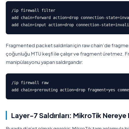
/ip firewall filter

add chain=forward action=drop connection-state=inva
add chain=input action=drop connection-state=inval
Fragmented packet saldırıları için raw chain’de fragm
çoğunluğu MTU keşfi ile çalışır ve fragment üretmez. 
manipülasyonu yapan saldırgandır:
/ip firewall raw

add chain=prerouting action=drop fragment=yes comme
Layer-7 Saldırıları: MikroTik Nereye
Burada dürüst olmak gerekir: MikroTik tam anlamıyla bir