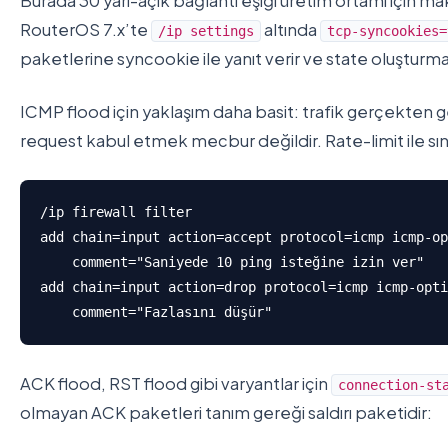
Burada 30 yarı-açık bağlantı eşiği üretim ortamı için m
RouterOS 7.x’te
altında
/ip settings
tcp-syncookies=
paketlerine syncookie ile yanıt verir ve state oluşturma
ICMP flood için yaklaşım daha basit: trafik gerçekten
request kabul etmek mecbur değildir. Rate-limit ile sını
/ip firewall filter

add chain=input action=accept protocol=icmp icmp-op
    comment="Saniyede 10 ping isteğine izin ver"

add chain=input action=drop protocol=icmp icmp-opti
    comment="Fazlasını düşür"
ACK flood, RST flood gibi varyantlar için
connection-st
olmayan ACK paketleri tanım gereği saldırı paketidir: