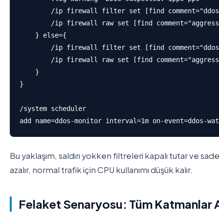
        /ip firewall filter set [find comment="ddos
        /ip firewall raw set [find comment="aggress
    } else={

        /ip firewall filter set [find comment="ddos
        /ip firewall raw set [find comment="aggress
    }

}

/system scheduler

add name=ddos-monitor interval=1m on-event=ddos-wat
Bu yaklaşım, saldırı yokken filtreleri kapalı tutar ve sad
azalır, normal trafik için CPU kullanımı düşük kalır.
Felaket Senaryosu: Tüm Katmanlar