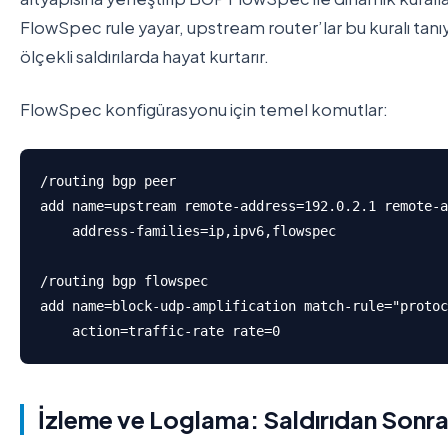
FlowSpec rule yayar, upstream router’lar bu kuralı tanıyı
ölçekli saldırılarda hayat kurtarır.
FlowSpec konfigürasyonu için temel komutlar:
/routing bgp peer

add name=upstream remote-address=192.0.2.1 remote-a
    address-families=ip,ipv6,flowspec

/routing bgp flowspec

add name=block-udp-amplification match-rule="protoc
    action=traffic-rate rate=0
İzleme ve Loglama: Saldırıdan Sonra