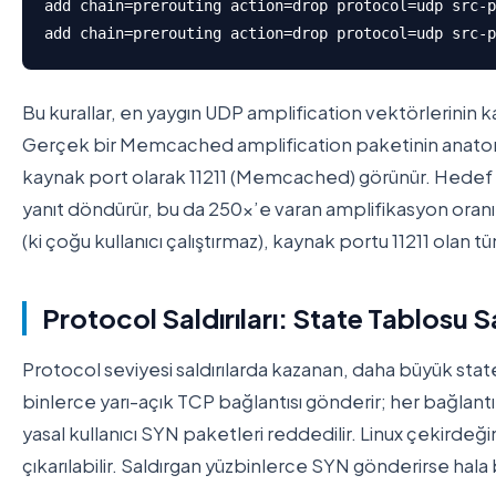
add chain=prerouting action=drop protocol=udp src-p
add chain=prerouting action=drop protocol=udp src-p
Bu kurallar, en yaygın UDP amplification vektörlerinin
Gerçek bir Memcached amplification paketinin anatomi
kaynak port olarak 11211 (Memcached) görünür. Hedef s
yanıt döndürür, bu da 250x’e varan amplifikasyon oran
(ki çoğu kullanıcı çalıştırmaz), kaynak portu 11211 olan t
Protocol Saldırıları: State Tablosu S
Protocol seviyesi saldırılarda kazanan, daha büyük state
binlerce yarı-açık TCP bağlantısı gönderir; her bağlant
yasal kullanıcı SYN paketleri reddedilir. Linux çekirdeğ
çıkarılabilir. Saldırgan yüzbinlerce SYN gönderirse hala ba