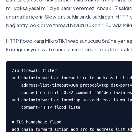
mı, yoksa yasal mı” diye karar veremez. Ancak L7 saldır
anomaliler içerir. Slowloris saldırısında saldırgan, HTTP
bağlantıyı bekler ve thread havuzu tükenir. Burada Mik
HTTP flood karşı MikroTik’i web sunucusu önüne yerleştiri
konfigürasyon, web sunucularımız önünde aktif olarak k
/ip firewall filter

add chain=forward action=add-src-to-address-list ad
    address-list-timeout=30m protocol=tcp dst-port=
    connection-limit=50,32 comment="50'den fazla eş
add chain=forward action=drop src-address-list=http
    comment="HTTP flood liste"

# TLS handshake flood

add chain=forward action=add-src-to-address-list ad