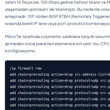
zaten 10 Gbps ise, 100 Gbps gelirse hattınız tıkanır ve M
ulaşamadan upstream’de tıkanmıştır. Bu nedenle volu
anlaşmadır. ISP’nizden BGP RTBH (Remotely Triggered 
sırasında belirli IP’lere veya port:protokol kombinasyonl
MikroTik tarafında volumetric saldırılara karşı ilk savun
girmeden önce paketleri elemenize izin verir; bu, CPU baş
konfigürasyonu:
/ip firewall raw

add chain=prerouting action=drop src-address-list=b
add chain=prerouting action=drop protocol=udp src-p
add chain=prerouting action=drop protocol=udp src-p
add chain=prerouting action=drop protocol=udp src-p
add chain=prerouting action=drop protocol=udp src-p
add chain=prerouting action=drop protocol=udp src-p