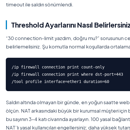
timeout ile saldırı sönümlendi.
Threshold Ayarlarını Nasıl Belirlersini
“30 connection-limit yazdım, doğru mu?” sorusunun ce
belirlemelisiniz. Şu komutla normal koşullarda ortalama b
/ip firewall connection print count-only

/ip firewall connection print where dst-port=443

/tool profile interface=ether1 duration=60
Saldırı altında olmayan bir günde, en yoğun saatte we
ölçün. NAT arkasındaki büyük bir kurumsal müşteri için b
bu sayının 3-4 katı civarında ayarlayın. 100 yasal bağl
NAT’lı yasal kullanıcıları engellersiniz; daha yüksek tutars