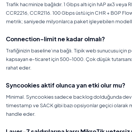
Trafik hacminize bağlıdır. 1 Gbps altı için hAP ax3 veya 
CCR2216, CCR2116. 100 Gbps üstü için CHR + BGP Flow
metrik; saniyede milyonlarca paket işleyebilen modelle
Connection-limit ne kadar olmalı?
Trafiğinizin baseline’ına bağlı. Tipik web sunucusu içi
kapsayan e-ticaret için 500-1000. Çok düşük tutarsanız y
rahat eder.
Syncookies aktif olunca yan etki olur mu?
Minimal. Syncookies sadece backlog dolduğunda devreye
timestamp ve SACK gibi bazı opsiyonlar geçici olara
handle eder.
Layer-7 saldırılarına karşı MikroTik yetersiz