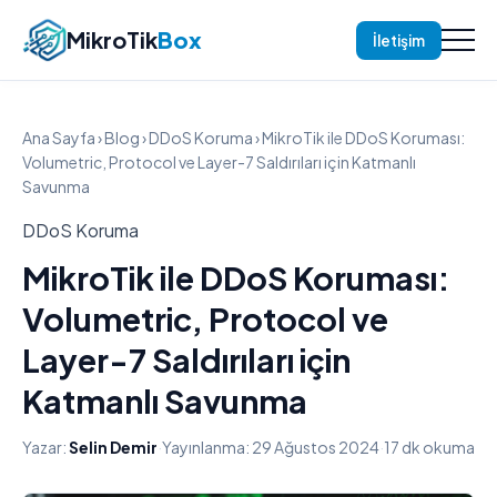
MikroTik
Box
İletişim
Ana Sayfa
›
Blog
›
DDoS Koruma
› MikroTik ile DDoS Koruması:
Volumetric, Protocol ve Layer-7 Saldırıları için Katmanlı
Savunma
DDoS Koruma
MikroTik ile DDoS Koruması:
Volumetric, Protocol ve
Layer-7 Saldırıları için
Katmanlı Savunma
Yazar:
Selin Demir
·
Yayınlanma: 29 Ağustos 2024
·
17 dk okuma