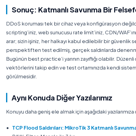
Sonuç: Katmanlı Savunma Bir Felsef
DDoS koruması tek bir cihaz veya konfigürasyon değildir. 
scripting’iniz, web sunucusu rate limit’iniz, CDN/WAF’ını
arar; sizin işiniz, her halkayı kabul edilebilir bir güven
perspektiften test edilmiş, gerçek saldırılarda denenmi
Bugünün best practice’i yarının zayıflığı olabilir. Düze
vektörlerini takip edin ve test ortamınızda kendi sistemi
görülmesidir.
Aynı Konuda Diğer Yazılarımız
Konuyu daha geniş ele almak için aşağıdaki yazılarımıza d
TCP Flood Saldırıları: MikroTik 3 Katmanlı Savunm