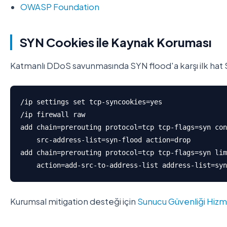
OWASP Foundation
SYN Cookies ile Kaynak Koruması
Katmanlı DDoS savunmasında SYN flood'a karşı ilk hat 
/ip settings set tcp-syncookies=yes

/ip firewall raw

add chain=prerouting protocol=tcp tcp-flags=syn con
    src-address-list=syn-flood action=drop

add chain=prerouting protocol=tcp tcp-flags=syn lim
    action=add-src-to-address-list address-list=syn
Kurumsal mitigation desteği için
Sunucu Güvenliği Hizm