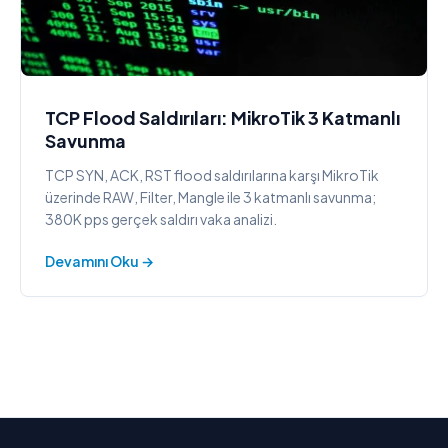
TCP Flood Saldırıları: MikroTik 3 Katmanlı
Savunma
TCP SYN, ACK, RST flood saldırılarına karşı MikroTik
üzerinde RAW, Filter, Mangle ile 3 katmanlı savunma;
380K pps gerçek saldırı vaka analizi.
Devamını Oku →