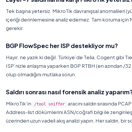
Tek başına yetersiz. MikroTik davranışsal anomalileri (y
içeriği derinlemesine analiz edemez. Tam koruma için M
gerekir.
BGP FlowSpec her ISP destekliyor mu?
Hayır, ne yazık ki değil. Türkiye’de Telia, Cogent gibi T
ISP’nizle anlaşma yaparken BGP RTBH (en azından /
olup olmadığını mutlaka sorun.
Saldırı sonrası nasıl forensik analiz yaparım
MikroTik’in
aracını saldırı sırasında PCA
/tool sniffer
Address-list dökümlerini ASN/coğrafi bilgi ile zenginle
üzerinden uzun vadeli akış analizi yapın. Her saldırı, bir so