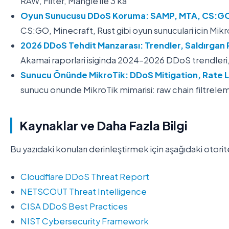
RAW, Filter, Mangle ile 3 ka
Oyun Sunucusu DDoS Koruma: SAMP, MTA, CS:GO, M
CS:GO, Minecraft, Rust gibi oyun sunuculari icin Mi
2026 DDoS Tehdit Manzarası: Trendler, Saldırgan P
Akamai raporlari isiginda 2024-2026 DDoS trendleri,
Sunucu Önünde MikroTik: DDoS Mitigation, Rate Li
sunucu onunde MikroTik mimarisi: raw chain filtrele
Kaynaklar ve Daha Fazla Bilgi
Bu yazıdaki konuları derinleştirmek için aşağıdaki otorit
Cloudflare DDoS Threat Report
NETSCOUT Threat Intelligence
CISA DDoS Best Practices
NIST Cybersecurity Framework