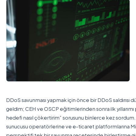
DDoS savunması yapmak için önce bir DDoS saldırısı dü
geldim; CEH ve OSCP eğitimlerinden sonra ilk yıllarımı
hedefi nasıl çökertirim” sorusunu binlerce kez sordum.
sunucusu operatörlerine ve e-ticaret platformlarına Mik
perspektifi tek bir savunma reçetesinde birleştirme gi