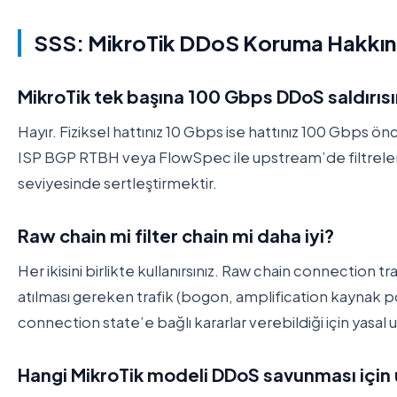
SSS: MikroTik DDoS Koruma Hakkınd
MikroTik tek başına 100 Gbps DDoS saldırısın
Hayır. Fiziksel hattınız 10 Gbps ise hattınız 100 Gbps ön
ISP BGP RTBH veya FlowSpec ile upstream’de filtreleme 
seviyesinde sertleştirmektir.
Raw chain mi filter chain mi daha iyi?
Her ikisini birlikte kullanırsınız. Raw chain connection
atılması gereken trafik (bogon, amplification kaynak po
connection state’e bağlı kararlar verebildiği için yasal
Hangi MikroTik modeli DDoS savunması için