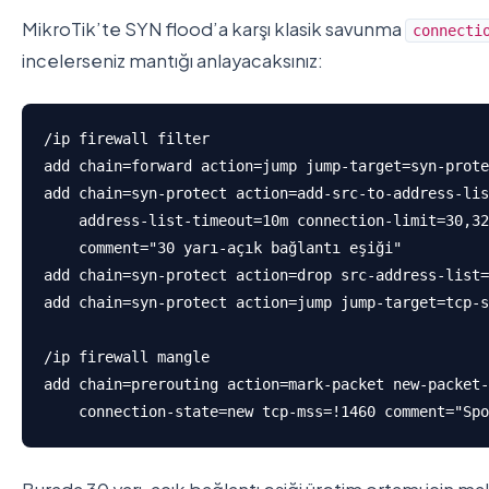
MikroTik’te SYN flood’a karşı klasik savunma
connecti
incelerseniz mantığı anlayacaksınız:
/ip firewall filter

add chain=forward action=jump jump-target=syn-prote
add chain=syn-protect action=add-src-to-address-lis
    address-list-timeout=10m connection-limit=30,32
    comment="30 yarı-açık bağlantı eşiği"

add chain=syn-protect action=drop src-address-list=
add chain=syn-protect action=jump jump-target=tcp-s
/ip firewall mangle

add chain=prerouting action=mark-packet new-packet-
    connection-state=new tcp-mss=!1460 comment="Spo