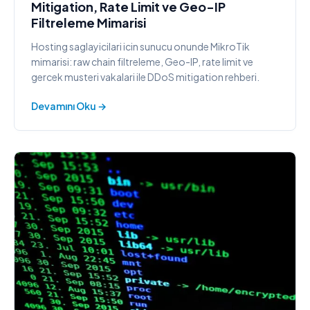
Mitigation, Rate Limit ve Geo-IP
Filtreleme Mimarisi
Hosting saglayicilari icin sunucu onunde MikroTik
mimarisi: raw chain filtreleme, Geo-IP, rate limit ve
gercek musteri vakalari ile DDoS mitigation rehberi.
Devamını Oku →