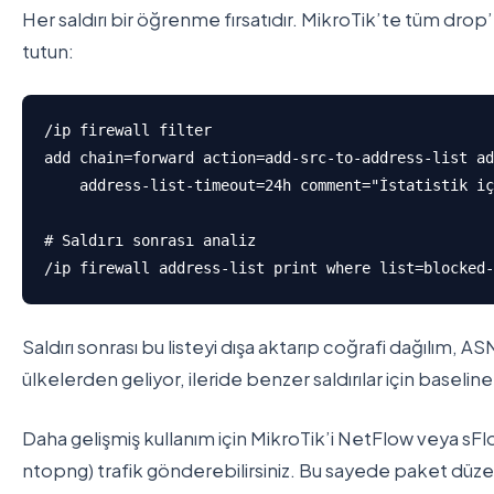
Her saldırı bir öğrenme fırsatıdır. MikroTik’te tüm drop’l
tutun:
/ip firewall filter

add chain=forward action=add-src-to-address-list ad
    address-list-timeout=24h comment="İstatistik iç
# Saldırı sonrası analiz

/ip firewall address-list print where list=blocked-
Saldırı sonrası bu listeyi dışa aktarıp coğrafi dağılım, AS
ülkelerden geliyor, ileride benzer saldırılar için baseline 
Daha gelişmiş kullanım için MikroTik’i NetFlow veya sFlo
ntopng) trafik gönderebilirsiniz. Bu sayede paket düzeyi