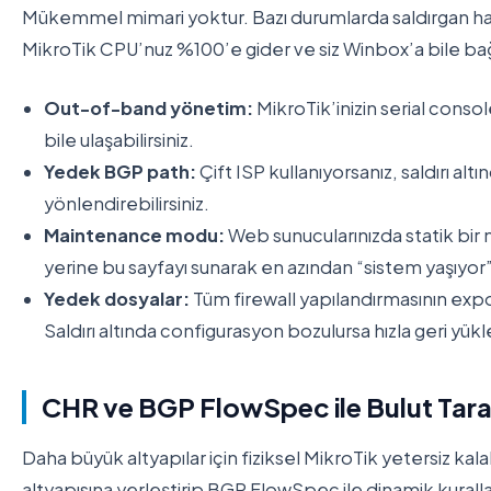
Mükemmel mimari yoktur. Bazı durumlarda saldırgan hat
MikroTik CPU’nuz %100’e gider ve siz Winbox’a bile bağl
Out-of-band yönetim:
MikroTik’inizin serial cons
bile ulaşabilirsiniz.
Yedek BGP path:
Çift ISP kullanıyorsanız, saldırı alt
yönlendirebilirsiniz.
Maintenance modu:
Web sunucularınızda statik bir
yerine bu sayfayı sunarak en azından “sistem yaşıyor”
Yedek dosyalar:
Tüm firewall yapılandırmasının expo
Saldırı altında configurasyon bozulursa hızla geri yükle
CHR ve BGP FlowSpec ile Bulut Tar
Daha büyük altyapılar için fiziksel MikroTik yetersiz kal
altyapısına yerleştirip BGP FlowSpec ile dinamik kurallar