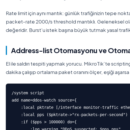
Rate limit için aynı mantık: günlük trafiğinizin tepe nok
packet-rate 2000/s threshold mantıklı. Geleneksel o
değeridir. Burst’u istek başına büyük tutmak yasal trafik 
Address-list Otomasyonu ve Otomat
El ile saldırı tespiti yapmak yorucu. MikroTik’te scriptin
dakika çalışıp ortalama paket oranını ölçer, eşiği aşarsa d
/system script

add name=ddos-watch source={

    :local pktrate [/interface monitor-traffic ethe
    :local pps ($pktrate->"rx-packets-per-second")

    :if ($pps > 100000) do={

        :log warning "DDoS suspected: $pps pps"
