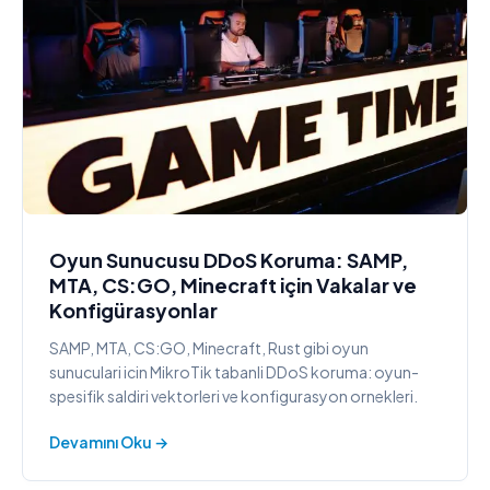
Oyun Sunucusu DDoS Koruma: SAMP,
MTA, CS:GO, Minecraft için Vakalar ve
Konfigürasyonlar
SAMP, MTA, CS:GO, Minecraft, Rust gibi oyun
sunuculari icin MikroTik tabanli DDoS koruma: oyun-
spesifik saldiri vektorleri ve konfigurasyon ornekleri.
Devamını Oku →