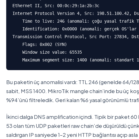
Ethernet II, Src: 00:0c:29:1a:2b:3c

Internet Protocol Version 4, Src: 198.51.100.42, Ds
    Time to live: 246 (anomali: çoğu yasal trafik T
    Identification: 0x0000 (anomali: gerçek OS'lar 
Transmission Control Protocol, Src Port: 27834, Dst
    Flags: 0x002 (SYN)

    Window size value: 65535

    Maximum segment size: 1400 (anomali: standart 1
Bu paketin üç anomalisi vardı: TTL 246 (genelde 64/128
sabit, MSS 1400. MikroTik mangle chain’inde bu üç koşul
%94’ünü filtreledik. Geri kalan %6 yasal görünümlü trafik
İkinci dalga DNS amplification içindi. Tipik bir paket 6
53 olan tüm UDP paketleri raw chain’de düşürüldü çünk
saldırgan IP saniyede 1-2 yeni HTTP bağlantısı açıp a