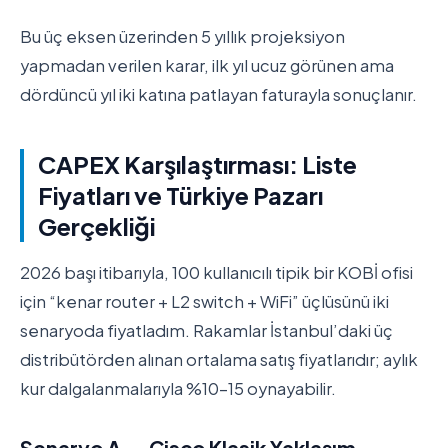
Bu üç eksen üzerinden 5 yıllık projeksiyon
yapmadan verilen karar, ilk yıl ucuz görünen ama
dördüncü yıl iki katına patlayan faturayla sonuçlanır.
CAPEX Karşılaştırması: Liste
Fiyatları ve Türkiye Pazarı
Gerçekliği
2026 başı itibarıyla, 100 kullanıcılı tipik bir KOBİ ofisi
için “kenar router + L2 switch + WiFi” üçlüsünü iki
senaryoda fiyatladım. Rakamlar İstanbul’daki üç
distribütörden alınan ortalama satış fiyatlarıdır; aylık
kur dalgalanmalarıyla %10-15 oynayabilir.
Senaryo A — Cisco Klasik Yaklaşım