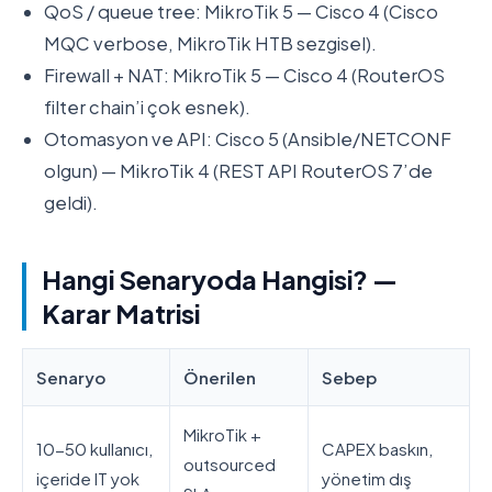
QoS / queue tree: MikroTik 5 — Cisco 4 (Cisco
MQC verbose, MikroTik HTB sezgisel).
Firewall + NAT: MikroTik 5 — Cisco 4 (RouterOS
filter chain’i çok esnek).
Otomasyon ve API: Cisco 5 (Ansible/NETCONF
olgun) — MikroTik 4 (REST API RouterOS 7’de
geldi).
Hangi Senaryoda Hangisi? —
Karar Matrisi
Senaryo
Önerilen
Sebep
MikroTik +
10-50 kullanıcı,
CAPEX baskın,
outsourced
içeride IT yok
yönetim dış