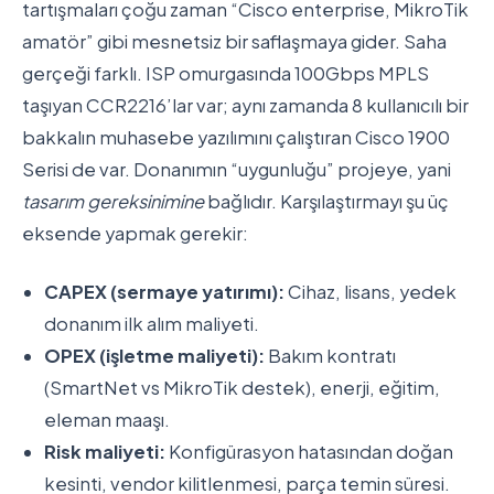
tartışmaları çoğu zaman “Cisco enterprise, MikroTik
amatör” gibi mesnetsiz bir saflaşmaya gider. Saha
gerçeği farklı. ISP omurgasında 100Gbps MPLS
taşıyan CCR2216’lar var; aynı zamanda 8 kullanıcılı bir
bakkalın muhasebe yazılımını çalıştıran Cisco 1900
Serisi de var. Donanımın “uygunluğu” projeye, yani
tasarım gereksinimine
bağlıdır. Karşılaştırmayı şu üç
eksende yapmak gerekir:
CAPEX (sermaye yatırımı):
Cihaz, lisans, yedek
donanım ilk alım maliyeti.
OPEX (işletme maliyeti):
Bakım kontratı
(SmartNet vs MikroTik destek), enerji, eğitim,
eleman maaşı.
Risk maliyeti:
Konfigürasyon hatasından doğan
kesinti, vendor kilitlenmesi, parça temin süresi.