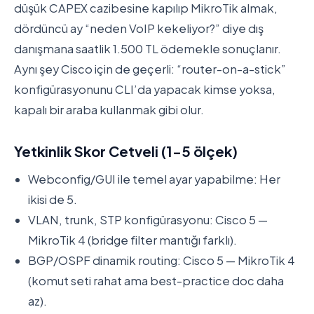
düşük CAPEX cazibesine kapılıp MikroTik almak,
dördüncü ay “neden VoIP kekeliyor?” diye dış
danışmana saatlik 1.500 TL ödemekle sonuçlanır.
Aynı şey Cisco için de geçerli: “router-on-a-stick”
konfigürasyonunu CLI’da yapacak kimse yoksa,
kapalı bir araba kullanmak gibi olur.
Yetkinlik Skor Cetveli (1-5 ölçek)
Webconfig/GUI ile temel ayar yapabilme: Her
ikisi de 5.
VLAN, trunk, STP konfigürasyonu: Cisco 5 —
MikroTik 4 (bridge filter mantığı farklı).
BGP/OSPF dinamik routing: Cisco 5 — MikroTik 4
(komut seti rahat ama best-practice doc daha
az).