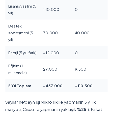
Lisans/yazılım (5
140.000
0
yıl)
Destek
sözleşmesi (5
70.000
40.000
yıl)
Enerji (5 yıl, fark)
+12.000
0
Eğitim (1
29.000
9.500
mühendis)
5 Yıl Toplam
~437.000
~110.500
Sayılar net: aynı işi MikroTik ile yapmanın 5 yıllık
maliyeti, Cisco ile yapmanın yaklaşık
%25’i
. Fakat