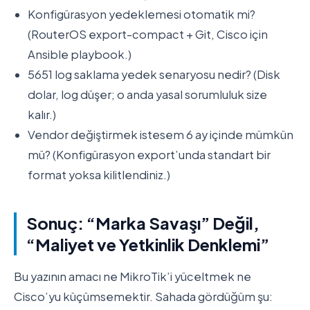
Konfigürasyon yedeklemesi otomatik mi?
(RouterOS export-compact + Git, Cisco için
Ansible playbook.)
5651 log saklama yedek senaryosu nedir? (Disk
dolar, log düşer; o anda yasal sorumluluk size
kalır.)
Vendor değiştirmek istesem 6 ay içinde mümkün
mü? (Konfigürasyon export’unda standart bir
format yoksa kilitlendiniz.)
Sonuç: “Marka Savaşı” Değil,
“Maliyet ve Yetkinlik Denklemi”
Bu yazının amacı ne MikroTik’i yüceltmek ne
Cisco’yu küçümsemektir. Sahada gördüğüm şu: