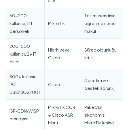
SLA
50-200
Tek mühendisin
kullanıcı, 1 IT
MikroTik
öğrenme süresi
personeli
makul
200-500
Hibrit veya
Süreç olgunluğu
kullanıcı, 2+ IT
Cisco
kritik
ekibi
500+ kullanıcı,
Denetim ve
PCI-
Cisco
destek zorunlu
DSS/ISO27001
MikroTik CCR
Paket/sn
ISP/CDN/WISP
+ Cisco ASR
ekonomisi
omurgası
hibrit
MikroTik lehine