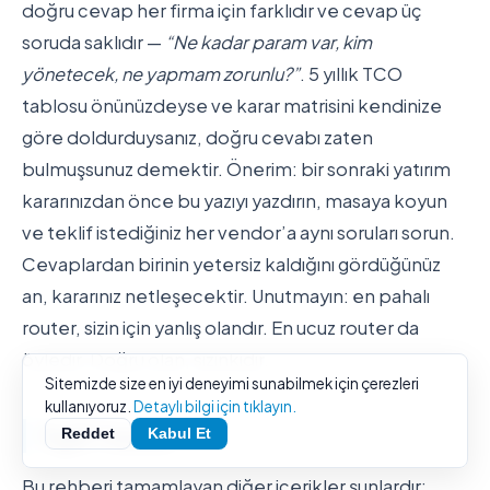
doğru cevap her firma için farklıdır ve cevap üç
soruda saklıdır —
“Ne kadar param var, kim
yönetecek, ne yapmam zorunlu?”
. 5 yıllık TCO
tablosu önünüzdeyse ve karar matrisini kendinize
göre doldurduysanız, doğru cevabı zaten
bulmuşsunuz demektir. Önerim: bir sonraki yatırım
kararınızdan önce bu yazıyı yazdırın, masaya koyun
ve teklif istediğiniz her vendor’a aynı soruları sorun.
Cevaplardan birinin yetersiz kaldığını gördüğünüz
an, kararınız netleşecektir. Unutmayın: en pahalı
router, sizin için yanlış olandır. En ucuz router da
öyledir. Doğru olan, sizinkidir.
Sitemizde size en iyi deneyimi sunabilmek için çerezleri
kullanıyoruz.
Detaylı bilgi için tıklayın.
İlgili Yazılar
Reddet
Kabul Et
Bu rehberi tamamlayan diğer içerikler şunlardır: