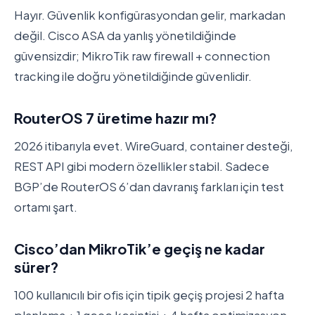
Hayır. Güvenlik konfigürasyondan gelir, markadan
değil. Cisco ASA da yanlış yönetildiğinde
güvensizdir; MikroTik raw firewall + connection
tracking ile doğru yönetildiğinde güvenlidir.
RouterOS 7 üretime hazır mı?
2026 itibarıyla evet. WireGuard, container desteği,
REST API gibi modern özellikler stabil. Sadece
BGP’de RouterOS 6’dan davranış farkları için test
ortamı şart.
Cisco’dan MikroTik’e geçiş ne kadar
sürer?
100 kullanıcılı bir ofis için tipik geçiş projesi 2 hafta