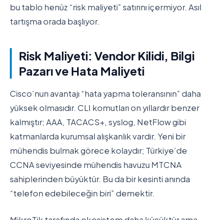
bu tablo henüz “risk maliyeti” satırını içermiyor. Asıl
tartışma orada başlıyor.
Risk Maliyeti: Vendor Kilidi, Bilgi
Pazarı ve Hata Maliyeti
Cisco’nun avantajı “hata yapma toleransının” daha
yüksek olmasıdır. CLI komutları on yıllardır benzer
kalmıştır; AAA, TACACS+, syslog, NetFlow gibi
katmanlarda kurumsal alışkanlık vardır. Yeni bir
mühendis bulmak görece kolaydır; Türkiye’de
CCNA seviyesinde mühendis havuzu MTCNA
sahiplerinden büyüktür. Bu da bir kesinti anında
“telefon edebileceğin biri” demektir.
MikroTik tarafında ekosistem daha küçüktür ama