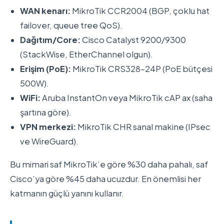
WAN kenarı:
MikroTik CCR2004 (BGP, çoklu hat
failover, queue tree QoS).
Dağıtım/Core:
Cisco Catalyst 9200/9300
(StackWise, EtherChannel olgun).
Erişim (PoE):
MikroTik CRS328-24P (PoE bütçesi
500W).
WiFi:
Aruba InstantOn veya MikroTik cAP ax (saha
şartına göre).
VPN merkezi:
MikroTik CHR sanal makine (IPsec
ve WireGuard).
Bu mimari saf MikroTik’e göre %30 daha pahalı, saf
Cisco’ya göre %45 daha ucuzdur. En önemlisi her
katmanın güçlü yanını kullanır.