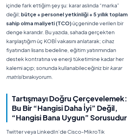
içinde fark ettiğim şey şu: karar aslında “marka”
değil;
bütçe + personel yetkinliği + 5 yıllık toplam
sahip olma maliyeti (TCO)
üçgeninde verilen bir
denge kararıdır. Bu yazıda, sahada gerçekten
karşılaştığım üç KOBİ vakasını anlatarak; cihaz
fiyatından lisans bedeline, eğitim yatırımından
destek kontratına ve enerji tüketimine kadar her
kalemi açıp; sonunda kullanabileceğiniz bir
karar
matrisi
bırakıyorum.
Tartışmayı Doğru Çerçevelemek:
Bu Bir “Hangisi Daha İyi” Değil,
“Hangisi Bana Uygun” Sorusudur
Twitter veya LinkedIn’de Cisco-MikroTik