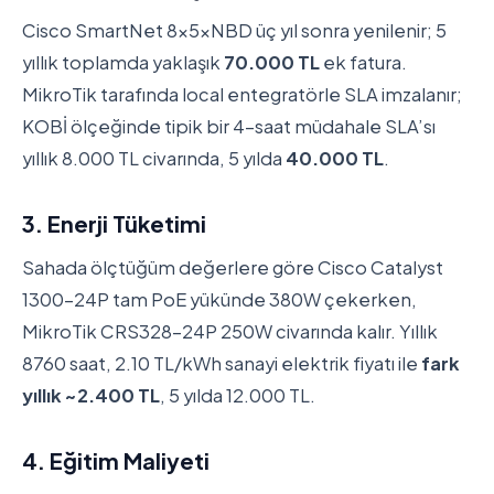
Cisco SmartNet 8x5xNBD üç yıl sonra yenilenir; 5
yıllık toplamda yaklaşık
70.000 TL
ek fatura.
MikroTik tarafında local entegratörle SLA imzalanır;
KOBİ ölçeğinde tipik bir 4-saat müdahale SLA’sı
yıllık 8.000 TL civarında, 5 yılda
40.000 TL
.
3. Enerji Tüketimi
Sahada ölçtüğüm değerlere göre Cisco Catalyst
1300-24P tam PoE yükünde 380W çekerken,
MikroTik CRS328-24P 250W civarında kalır. Yıllık
8760 saat, 2.10 TL/kWh sanayi elektrik fiyatı ile
fark
yıllık ~2.400 TL
, 5 yılda 12.000 TL.
4. Eğitim Maliyeti