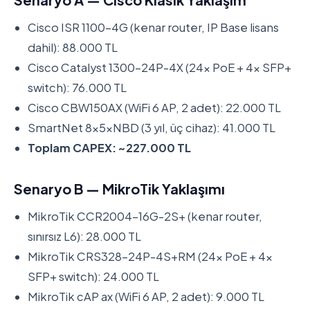
Cisco ISR 1100-4G (kenar router, IP Base lisans
dahil): 88.000 TL
Cisco Catalyst 1300-24P-4X (24x PoE + 4x SFP+
switch): 76.000 TL
Cisco CBW150AX (WiFi 6 AP, 2 adet): 22.000 TL
SmartNet 8x5xNBD (3 yıl, üç cihaz): 41.000 TL
Toplam CAPEX: ~227.000 TL
Senaryo B — MikroTik Yaklaşımı
MikroTik CCR2004-16G-2S+ (kenar router,
sınırsız L6): 28.000 TL
MikroTik CRS328-24P-4S+RM (24x PoE + 4x
SFP+ switch): 24.000 TL
MikroTik cAP ax (WiFi 6 AP, 2 adet): 9.000 TL