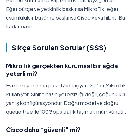
Bu dört sütunun cevaplarını üst tabloya gömün.
Eğer bütçe ve yetkinlik baskınsa MikroTik; eğer
uyumluluk + büyüme baskınsa Cisco veya hibrit. Bu
kadar basit.
Sıkça Sorulan Sorular (SSS)
MikroTik gerçekten kurumsal bir ağda
yeterli mi?
Evet, milyonlarca paket/sn taşıyan ISP’ler MikroTik
kullanıyor. Sınır cihazın yetersizliği değil, çoğunlukla
yanlış konfigürasyondur. Doğru model ve doğru
queue tree ile 100Gbps trafik taşımak mümkündür.
Cisco daha “güvenli” mi?