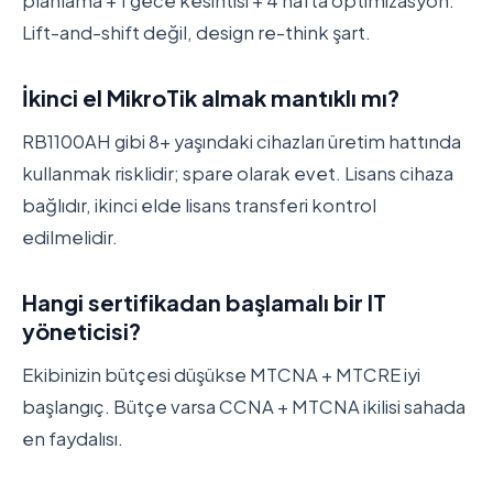
planlama + 1 gece kesintisi + 4 hafta optimizasyon.
Lift-and-shift değil, design re-think şart.
İkinci el MikroTik almak mantıklı mı?
RB1100AH gibi 8+ yaşındaki cihazları üretim hattında
kullanmak risklidir; spare olarak evet. Lisans cihaza
bağlıdır, ikinci elde lisans transferi kontrol
edilmelidir.
Hangi sertifikadan başlamalı bir IT
yöneticisi?
Ekibinizin bütçesi düşükse MTCNA + MTCRE iyi
başlangıç. Bütçe varsa CCNA + MTCNA ikilisi sahada
en faydalısı.