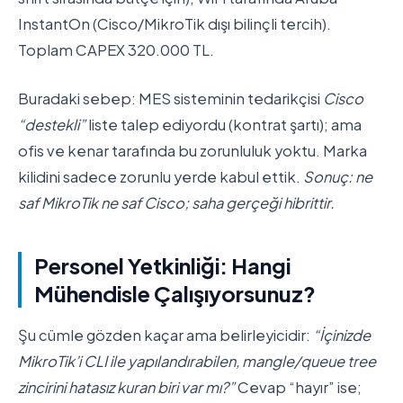
InstantOn (Cisco/MikroTik dışı bilinçli tercih).
Toplam CAPEX 320.000 TL.
Buradaki sebep: MES sisteminin tedarikçisi
Cisco
“destekli”
liste talep ediyordu (kontrat şartı); ama
ofis ve kenar tarafında bu zorunluluk yoktu. Marka
kilidini sadece zorunlu yerde kabul ettik.
Sonuç: ne
saf MikroTik ne saf Cisco; saha gerçeği hibrittir.
Personel Yetkinliği: Hangi
Mühendisle Çalışıyorsunuz?
Şu cümle gözden kaçar ama belirleyicidir:
“İçinizde
MikroTik’i CLI ile yapılandırabilen, mangle/queue tree
zincirini hatasız kuran biri var mı?”
Cevap “hayır” ise;