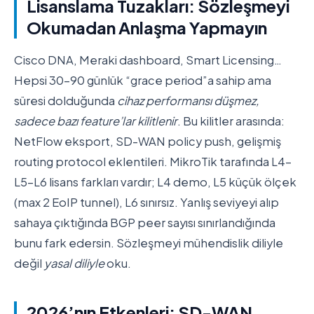
Lisanslama Tuzakları: Sözleşmeyi
Okumadan Anlaşma Yapmayın
Cisco DNA, Meraki dashboard, Smart Licensing…
Hepsi 30-90 günlük “grace period”a sahip ama
süresi dolduğunda
cihaz performansı düşmez,
sadece bazı feature’lar kilitlenir
. Bu kilitler arasında:
NetFlow eksport, SD-WAN policy push, gelişmiş
routing protocol eklentileri. MikroTik tarafında L4-
L5-L6 lisans farkları vardır; L4 demo, L5 küçük ölçek
(max 2 EoIP tunnel), L6 sınırsız. Yanlış seviyeyi alıp
sahaya çıktığında BGP peer sayısı sınırlandığında
bunu fark edersin. Sözleşmeyi mühendislik diliyle
değil
yasal diliyle
oku.
2026’nın Etkenleri: SD-WAN,