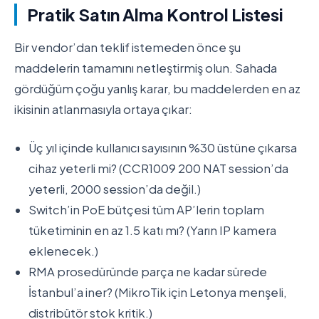
Pratik Satın Alma Kontrol Listesi
Bir vendor’dan teklif istemeden önce şu
maddelerin tamamını netleştirmiş olun. Sahada
gördüğüm çoğu yanlış karar, bu maddelerden en az
ikisinin atlanmasıyla ortaya çıkar:
Üç yıl içinde kullanıcı sayısının %30 üstüne çıkarsa
cihaz yeterli mi? (CCR1009 200 NAT session’da
yeterli, 2000 session’da değil.)
Switch’in PoE bütçesi tüm AP’lerin toplam
tüketiminin en az 1.5 katı mı? (Yarın IP kamera
eklenecek.)
RMA prosedüründe parça ne kadar sürede
İstanbul’a iner? (MikroTik için Letonya menşeli,
distribütör stok kritik.)