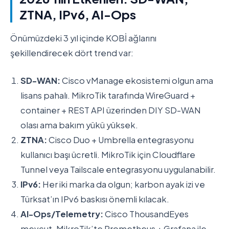
ZTNA, IPv6, AI-Ops
Önümüzdeki 3 yıl içinde KOBİ ağlarını
şekillendirecek dört trend var:
SD-WAN:
Cisco vManage ekosistemi olgun ama
lisans pahalı. MikroTik tarafında WireGuard +
container + REST API üzerinden DIY SD-WAN
olası ama bakım yükü yüksek.
ZTNA:
Cisco Duo + Umbrella entegrasyonu
kullanıcı başı ücretli. MikroTik için Cloudflare
Tunnel veya Tailscale entegrasyonu uygulanabilir.
IPv6:
Her iki marka da olgun; karbon ayak izi ve
Türksat’ın IPv6 baskısı önemli kılacak.
AI-Ops/Telemetry:
Cisco ThousandEyes
mevcut. MikroTik’te Prometheus + Grafana ile