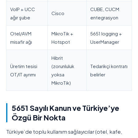
VoIP + UCC
CUBE, CUCM
Cisco
ağır şube
entegrasyon
Otel/AVM
MikroTik +
5651 logging +
misafir ağı
Hotspot
UserManager
Hibrit
Üretim tesisi
(zorunluluk
Tedarikçi kontratı
OT/IT ayrımı
yoksa
belirler
MikroTik)
5651 Sayılı Kanun ve Türkiye’ye
Özgü Bir Nokta
Türkiye’de toplu kullanım sağlayıcılar (otel, kafe,