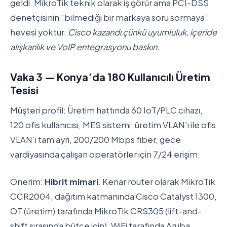
geldi. MikroTik teknik olarak iş görür ama PCI-DSS
denetçisinin “bilmediği bir markaya soru sormaya”
hevesi yoktur.
Cisco kazandı çünkü uyumluluk, içeride
alışkanlık ve VoIP entegrasyonu baskın.
Vaka 3 — Konya’da 180 Kullanıcılı Üretim
Tesisi
Müşteri profil: Üretim hattında 60 IoT/PLC cihazı,
120 ofis kullanıcısı, MES sistemi, üretim VLAN’ı ile ofis
VLAN’ı tam ayrı, 200/200 Mbps fiber, gece
vardiyasında çalışan operatörler için 7/24 erişim.
Önerim:
Hibrit mimari
. Kenar router olarak MikroTik
CCR2004, dağıtım katmanında Cisco Catalyst 1300,
OT (üretim) tarafında MikroTik CRS305 (lift-and-
shift sırasında bütçe için), WiFi tarafında Aruba