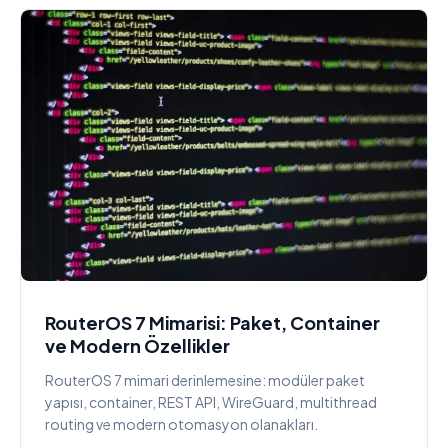
RouterOS 7 Mimarisi: Paket, Container
ve Modern Özellikler
RouterOS 7 mimari derinlemesine: modüler paket
yapısı, container, REST API, WireGuard, multithread
routing ve modern otomasyon olanakları.