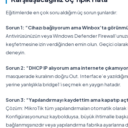
Eğitimlerde en çok soru aldığım üç sorun şunlardır:
Sorun 1: “Cihazı bağlıyorum ama Winbox’ta görünm
Antivirüsünüzün veya Windows Defender Firewall’unuzu
keşfetmesine izin verdiğinden emin olun. Geçici olarak
deneyin.
Sorun 2: “DHCP IP alıyorum ama internete çıkamıyo
masquerade kuralının doğru Out. Interface’e yazıldığını
yerine yanlışlıkla bridge1’i seçmek en yaygın hatadır.
Sorun 3: “Yapılandırmayı kaydettim ama kapatıp aç
Çözüm: MikroTik tüm yapılandırmaları otomatik olarak kal
Konfigürasyonunuz kaybolduysa, büyük ihtimalle başka 
bağlanmışsınızdır veya yapılandırma fabrika ayarlarına