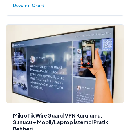
Devamını Oku →
MikroTik WireGuard VPN Kurulumu:
Sunucu + Mobil/Laptop İstemci Pratik
Rehberi