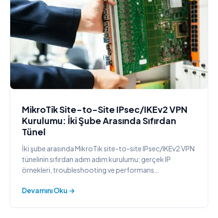
MikroTik Site-to-Site IPsec/IKEv2 VPN
Kurulumu: İki Şube Arasında Sıfırdan
Tünel
İki şube arasında MikroTik site-to-site IPsec/IKEv2 VPN
tünelinin sıfırdan adım adım kurulumu; gerçek IP
örnekleri, troubleshooting ve performans
optimizasyonu.
Devamını Oku →