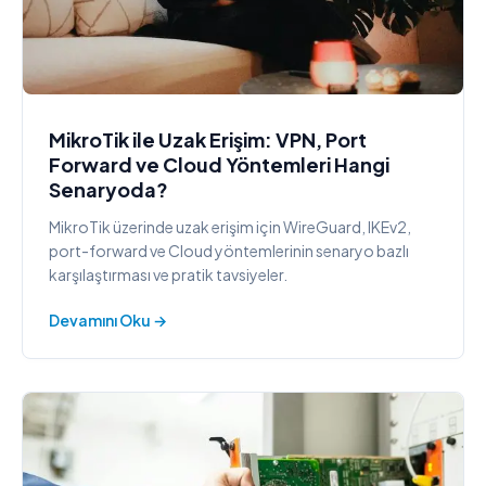
MikroTik ile Uzak Erişim: VPN, Port
Forward ve Cloud Yöntemleri Hangi
Senaryoda?
MikroTik üzerinde uzak erişim için WireGuard, IKEv2,
port-forward ve Cloud yöntemlerinin senaryo bazlı
karşılaştırması ve pratik tavsiyeler.
Devamını Oku →