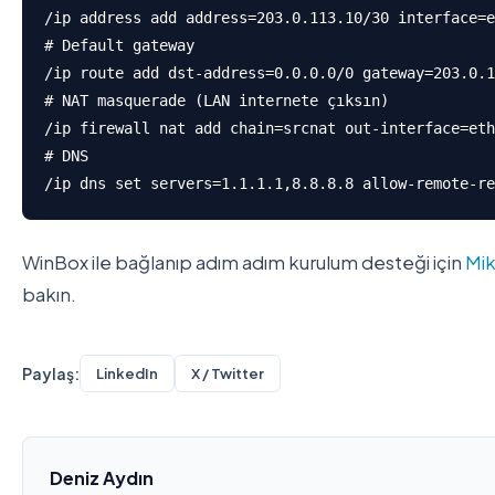
/ip address add address=203.0.113.10/30 interface=e
# Default gateway

/ip route add dst-address=0.0.0.0/0 gateway=203.0.1
# NAT masquerade (LAN internete çıksın)

/ip firewall nat add chain=srcnat out-interface=eth
# DNS

/ip dns set servers=1.1.1.1,8.8.8.8 allow-remote-re
WinBox ile bağlanıp adım adım kurulum desteği için
Mik
bakın.
Paylaş:
LinkedIn
X / Twitter
Deniz Aydın