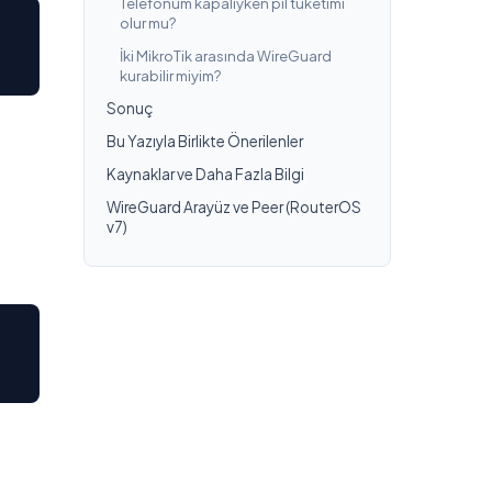
Telefonum kapalıyken pil tüketimi
olur mu?
İki MikroTik arasında WireGuard
kurabilir miyim?
Sonuç
Bu Yazıyla Birlikte Önerilenler
Kaynaklar ve Daha Fazla Bilgi
WireGuard Arayüz ve Peer (RouterOS
v7)