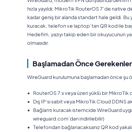
WireGuard, modern VPN dünyasında devrim nit
hızla yayıldı; MikroTik RouterOS 7’de native de
kadar geniş bir alanda standart hale geldi. 
kuracak, telefon ve laptop’tan QR kod ile bağ
Hedefim, yazıyı takip eden bir okuyucunun yak
olmasıdır.
Başlamadan Önce Gerekenler
WireGuard kurulumuna başlamadan önce şu önk
RouterOS 7.x veya üzeri yüklü bir MikroTik c
Dış IP’si sabit veya MikroTik Cloud DDNS ak
Bağlantı kuracak istemcide WireGuard uygul
wireguard.com’dan indirilebilir)
Telefondan bağlanacaksanız QR kod yakala