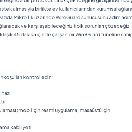
eliğinde bir protokol. Linux çekirdeğine girdiğinden bu 
stek almasıyla birlikte ev kullanıcılarından kurumsal ağlar
Bu yazıda MikroTik üzerinde WireGuard sunucusunu adım adı
lanacak ve karşılaşabileceğiniz tipik sorunları çözeceğiz.
laşık 45 dakika içinde çalışan bir WireGuard tüneline sahi
oşulları kontrol edin:
ihazı
tif
aması (mobil için resmi uygulama, masaüstü için
ma kabiliyeti