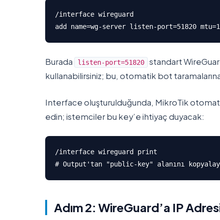
/interface wireguard

add name=wg-server listen-port=51820 mtu=1
Burada
standart WireGuard 
listen-port=51820
kullanabilirsiniz; bu, otomatik bot taramalarına
Interface oluşturulduğunda, MikroTik otomatik o
edin; istemciler bu key’e ihtiyaç duyacak:
/interface wireguard print

# Output'tan "public-key" alanını kopyalay
Adım 2: WireGuard’a IP Adres