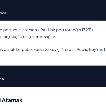
420
portudur. İsterseniz farklı bir port (örneğin 13231)
 karşı küçük bir gizleme sağlar.
larak bir public/private key çifti üretir. Public key’i not
ın
i Atamak