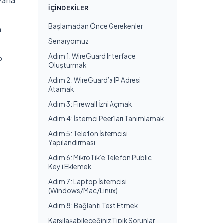
yana
İÇINDEKILER
a
Başlamadan Önce Gerekenler
m
Senaryomuz
Adım 1: WireGuard Interface
p
Oluşturmak
Adım 2: WireGuard’a IP Adresi
Atamak
Adım 3: Firewall İzni Açmak
Adım 4: İstemci Peer’ları Tanımlamak
Adım 5: Telefon İstemcisi
Yapılandırması
Adım 6: MikroTik’e Telefon Public
Key’i Eklemek
Adım 7: Laptop İstemcisi
(Windows/Mac/Linux)
Adım 8: Bağlantı Test Etmek
Karşılaşabileceğiniz Tipik Sorunlar