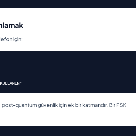
ımlamak
efon için:
KULLANIN"
; post-quantum güvenlik için ek bir katmandır. Bir PSK