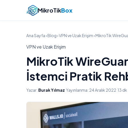
MikroTik
Box
Ana Sayfa
›
Blog
›
VPN ve Uzak Erişim
› MikroTik WireGu
VPN ve Uzak Erişim
MikroTik WireGua
İstemci Pratik Reh
Yazar:
Burak Yılmaz
·
Yayınlanma: 24 Aralık 2022
·
13 d