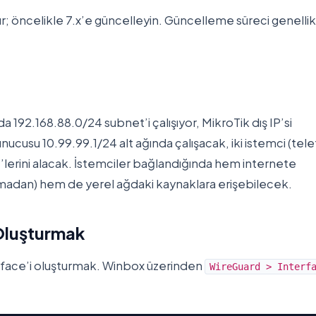
ur; öncelikle 7.x’e güncelleyin. Güncelleme süreci genellik
a 192.168.88.0/24 subnet’i çalışıyor, MikroTik dış IP’si
ucusu 10.99.99.1/24 alt ağında çalışacak, iki istemci (tel
IP’lerini alacak. İstemciler bağlandığında hem internete
lmadan) hem de yerel ağdaki kaynaklara erişebilecek.
 Oluşturmak
terface’i oluşturmak. Winbox üzerinden
WireGuard > Interf