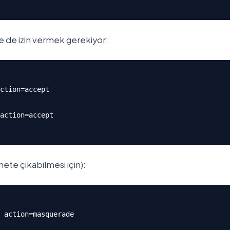
ne de izin vermek gerekiyor:
ction=accept 

action=accept 

nete çıkabilmesi için):
 action=masquerade 
