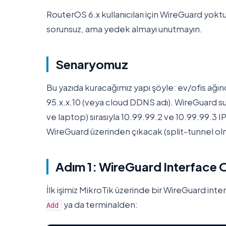
RouterOS 6.x kullanıcıları için WireGuard yokt
sorunsuz, ama yedek almayı unutmayın.
Senaryomuz
Bu yazıda kuracağımız yapı şöyle: ev/ofis ağınd
95.x.x.10 (veya cloud DDNS adı). WireGuard sun
ve laptop) sırasıyla 10.99.99.2 ve 10.99.99.3 
WireGuard üzerinden çıkacak (split-tunnel o
Adım 1: WireGuard Interface
İlk işimiz MikroTik üzerinde bir WireGuard in
ya da terminalden:
Add