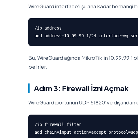
WireGuard interface’i şu ana kadar herhangi bir
/ip address

add address=10.99.99.1/24 interface=wg-ser
Bu, WireGuard ağında MikroTik’in 10.99.99.1 ol
belirler.
Adım 3: Firewall İzni Açmak
WireGuard portunun UDP 51820’ye dışarıdan eri
/ip firewall filter

add chain=input action=accept protocol=udp