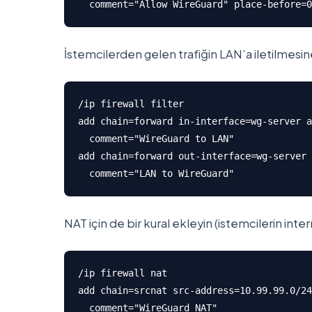
  comment="Allow WireGuard" place-before=0
İstemcilerden gelen trafiğin LAN’a iletilmesi
/ip firewall filter

add chain=forward in-interface=wg-server a
  comment="WireGuard to LAN"

add chain=forward out-interface=wg-server 
  comment="LAN to WireGuard"
NAT için de bir kural ekleyin (istemcilerin inter
/ip firewall nat

add chain=srcnat src-address=10.99.99.0/24
  comment="WireGuard NAT"