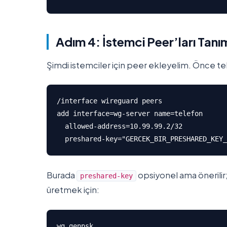
Adım 4: İstemci Peer’ları Tan
Şimdi istemciler için peer ekleyelim. Önce tel
/interface wireguard peers

add interface=wg-server name=telefon 

  allowed-address=10.99.99.2/32 

  preshared-key="GERCEK_BIR_PRESHARED_KEY_
Burada
opsiyonel ama önerilir
preshared-key
üretmek için:
wg genpsk
