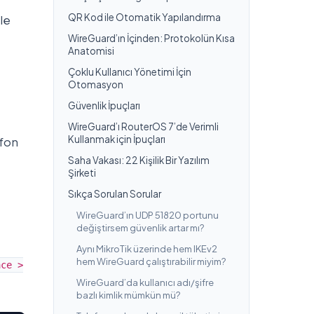
QR Kod ile Otomatik Yapılandırma
le
WireGuard’ın İçinden: Protokolün Kısa
Anatomisi
Çoklu Kullanıcı Yönetimi İçin
Otomasyon
Güvenlik İpuçları
WireGuard’ı RouterOS 7’de Verimli
Kullanmak için İpuçları
efon
Saha Vakası: 22 Kişilik Bir Yazılım
Şirketi
Sıkça Sorulan Sorular
WireGuard’ın UDP 51820 portunu
değiştirsem güvenlik artar mı?
Aynı MikroTik üzerinde hem IKEv2
hem WireGuard çalıştırabilir miyim?
ace >
WireGuard’da kullanıcı adı/şifre
bazlı kimlik mümkün mü?