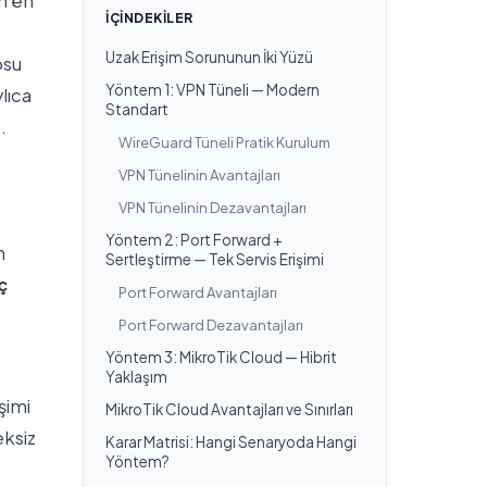
n en
İÇINDEKILER
Uzak Erişim Sorununun İki Yüzü
osu
Yöntem 1: VPN Tüneli — Modern
lıca
Standart
.
WireGuard Tüneli Pratik Kurulum
VPN Tünelinin Avantajları
VPN Tünelinin Dezavantajları
Yöntem 2: Port Forward +
n
Sertleştirme — Tek Servis Erişimi
ç
Port Forward Avantajları
Port Forward Dezavantajları
Yöntem 3: MikroTik Cloud — Hibrit
Yaklaşım
şimi
MikroTik Cloud Avantajları ve Sınırları
eksiz
Karar Matrisi: Hangi Senaryoda Hangi
Yöntem?