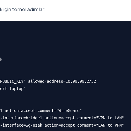
 için temel adımlar:
k

PUBLIC_KEY" allowed-address=10.99.99.2/32 

ert laptop"

1 action=accept comment="WireGuard"

-interface=bridge1 action=accept comment="VPN to LAN"

-interface=wg-uzak action=accept comment="LAN to VPN"