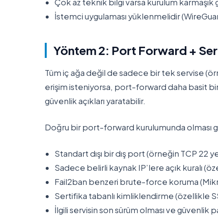
Çok az teknik bilgi varsa kurulum karmaşık g
İstemci uygulaması yüklenmelidir (WireGuard
Yöntem 2: Port Forward + Sert
Tüm iç ağa değil de sadece bir tek servise (ö
erişim isteniyorsa, port-forward daha basit b
güvenlik açıkları yaratabilir.
Doğru bir port-forward kurulumunda olması 
Standart dışı bir dış port (örneğin TCP 22 
Sadece belirli kaynak IP’lere açık kuralı (öze
Fail2ban benzeri brute-force koruma (Mikro
Sertifika tabanlı kimliklendirme (özellikle S
İlgili servisin son sürüm olması ve güvenlik 