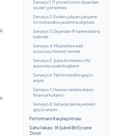
Senaryo 1: IT yöneticisinin dışarıdan
router’ı yönetmesi
Senaryo 2: Evden çalışan çalışanın
ön muhasebe yazılımına erişmesi
lü
Senaryo 3: Dışarıdan IP kameralarına
bakmak
Senaryo 4: Müşterilere web
sunucusu hizmeti vermek
Senaryo 5: Şube ile merkez ofis
arasında sürekli bağlantı
Senaryo 6: Tek bir misafire geçici
erişim
Senaryo 7: Hassas verilere erişen
finansal kullanıcı
r,
Senaryo 8: Sahada teknisyenlerin
geçici erişimi
Performans Karşılaştırması
Saha Vakası: 18 Şubeli Bir Eczane
Zinciri