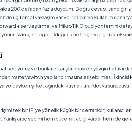
lantıda gündeme şu soru geldi: “Uzaktan ağıma erişmek içi
ç yılda 200 defadan fazla duydum. Doğru cevap, sandığınız
erinde üç temel yaklaşım var ve her birinin kullanım senary
-forward + sertleştirme, ve MikroTik Cloud yöntemini detay
aryonun sizin için doğru olduğunu net biçimde göreceksiniz
ü
n bahsediyoruz ve bunların karıştırılması en yaygın hatalarda
rıdan router/switch yapılandırmasına erişebilmesi. İkincisi
i
eya yoldayken şirket ağındaki kaynaklara (dosya sunucusu,
işimi tek bir IP’ye yönelik küçük bir cerrahidir; kullanıcı eri
 Yanlış araç seçimi hem güvenlik açığı yaratır hem de ger