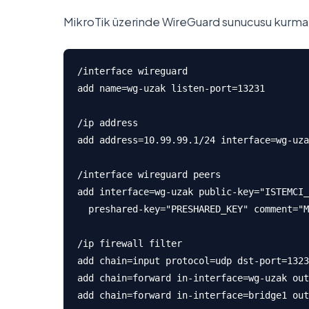
MikroTik üzerinde WireGuard sunucusu kurmak
/interface wireguard

add name=wg-uzak listen-port=13231

/ip address

add address=10.99.99.1/24 interface=wg-uza
/interface wireguard peers

add interface=wg-uzak public-key="ISTEMCI_
  preshared-key="PRESHARED_KEY" comment="M
/ip firewall filter

add chain=input protocol=udp dst-port=1323
add chain=forward in-interface=wg-uzak out
add chain=forward in-interface=bridge1 out