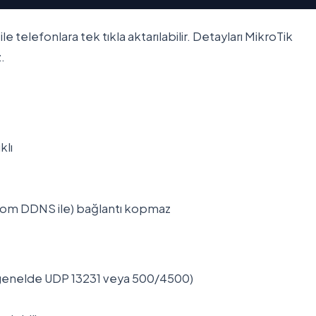
 telefonlara tek tıkla aktarılabilir. Detayları MikroTik
.
klı
k.com DDNS ile) bağlantı kopmaz
r (genelde UDP 13231 veya 500/4500)