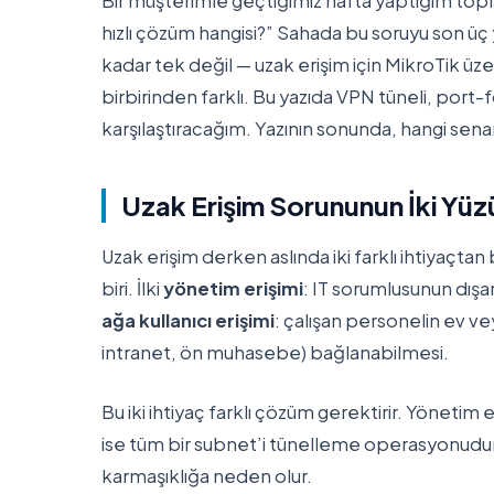
Bir müşterimle geçtiğimiz hafta yaptığım top
hızlı çözüm hangisi?” Sahada bu soruyu son ü
kadar tek değil — uzak erişim için MikroTik üz
birbirinden farklı. Bu yazıda VPN tüneli, port
karşılaştıracağım. Yazının sonunda, hangi sen
Uzak Erişim Sorununun İki Yüz
Uzak erişim derken aslında iki farklı ihtiyaçta
biri. İlki
yönetim erişimi
: IT sorumlusunun dışa
ağa kullanıcı erişimi
: çalışan personelin ev v
intranet, ön muhasebe) bağlanabilmesi.
Bu iki ihtiyaç farklı çözüm gerektirir. Yönetim er
ise tüm bir subnet’i tünelleme operasyonudur.
karmaşıklığa neden olur.