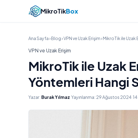
MikroTik
Box
Ana Sayfa
›
Blog
›
VPN ve Uzak Erişim
› MikroTik ile Uza
VPN ve Uzak Erişim
MikroTik ile Uzak 
Yöntemleri Hangi
Yazar:
Burak Yılmaz
·
Yayınlanma: 29 Ağustos 2024
·
14