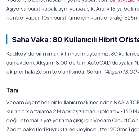
burst-time 
Aşıyorsa burst kapalı, aşmıyorsa açık. Aralık 16’ya böl
kontrol yapar. 10sn burst-time için kontrol aralığı 625m
Saha Vaka: 80 Kullanıcılı Hibrit Of
Kadıköy’de bir mimarlık firması müşterimiz: 80 kullanıcı,
gün evden). Akşam 18:00’de tüm AutoCAD dosyaları NA
ekipler hala Zoom toplantısında. Sorun:
“Akşam 18:00’
Tanı
Veeam Agent her bir kullanıcı makinesinden NAS’a TCP/
kullanıcı x ortalama 2 Mbps eş zamanlı upload = ~160 M
değil internal’a yazıyor ama çıkış için Veeam Cloud C
Zoom paketleri kuyrukta bekleyince jitter 200ms’i geç