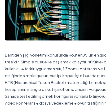
Bant genişliği yönetimi konusunda RouterOS’un en güçl
tree’dir. Simple queue ile başlamak kolaydır; sürükle-bır
kullanıcı, 4 farklı uygulama sınıfı, 1 Zoom konferansı ve
ettiğinde simple queue’nun ipi kopar. İşte burada queu
HTB (Hierarchical Token Bucket) matematiği bilmek şart
hesaplarını, mangle paket işaretleme zincirini ve queue 
Sahada test edilmiş örnek konfigürasyonlarla bitiriyorum
video konferans + dosya yedekleme + oyun trafiğinin na