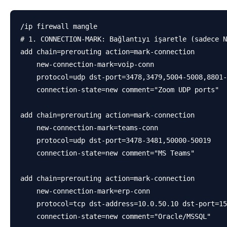
/ip firewall mangle

# 1. CONNECTION-MARK: Bağlantıyı işaretle (sadece N
add chain=prerouting action=mark-connection 

    new-connection-mark=voip-conn 

    protocol=udp dst-port=3478,3479,5004-5008,8801-
    connection-state=new comment="Zoom UDP ports"

add chain=prerouting action=mark-connection 

    new-connection-mark=teams-conn 

    protocol=udp dst-port=3478-3481,50000-50019 

    connection-state=new comment="MS Teams"

add chain=prerouting action=mark-connection 

    new-connection-mark=erp-conn 

    protocol=tcp dst-address=10.0.50.10 dst-port=15
    connection-state=new comment="Oracle/MSSQL"
