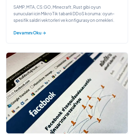
SAMP, MTA, CS:GO, Minecraft, Rust gibi oyun
sunuculari icin MikroTik tabanli DDoS koruma: oyun-
spesifik saldiri vektorleri ve konfigurasyon ornekleri.
Devamını Oku →