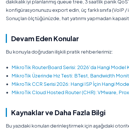
dakikalık iyi planlanmış queue tree, 3 saatlik panik QoS’
konfigürasyonunuzu export edin, üç farklı sınıfa (VoIP / 
Sonuçları ölçtüğünüzde, hat yatırımı yapmadan kapasite 
Devam Eden Konular
Bu konuyla doğrudan ilişkili pratik rehberlerimiz:
MikroTik RouterBoard Serisi: 2026'da Hangi Model K
MikroTik Üzerinde Hız Testi: BTest, Bandwidth Moni
MikroTik CCR Serisi 2026: Hangi ISP İçin Hangi Mode
MikroTik Cloud Hosted Router (CHR): VMware, Pro
Kaynaklar ve Daha Fazla Bilgi
Bu yazıdaki konuları derinleştirmek için aşağıdaki otorit