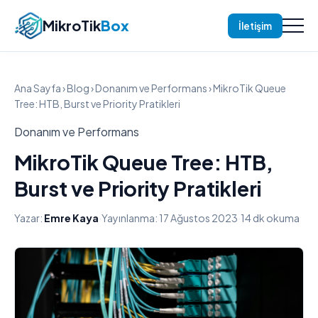
MikroTik
Box
İletişim
Ana Sayfa
›
Blog
›
Donanım ve Performans
› MikroTik Queue
Tree: HTB, Burst ve Priority Pratikleri
Donanım ve Performans
MikroTik Queue Tree: HTB,
Burst ve Priority Pratikleri
Yazar:
Emre Kaya
·
Yayınlanma: 17 Ağustos 2023
·
14 dk okuma