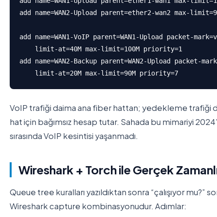
add name=WAN1-Upload parent=ether1-wan1 max-limit=1
add name=WAN2-Upload parent=ether2-wan2 max-limit=9
add name=WAN1-VoIP parent=WAN1-Upload packet-mark=v
    limit-at=40M max-limit=100M priority=1

add name=WAN2-Backup parent=WAN2-Upload packet-mark
    limit-at=20M max-limit=90M priority=7
VoIP trafiği daima ana fiber hattan; yedekleme trafiği 
hat için bağımsız hesap tutar. Sahada bu mimariyi 2024’t
sırasında VoIP kesintisi yaşanmadı.
Wireshark + Torch ile Gerçek Zaman
Queue tree kuralları yazıldıktan sonra “çalışıyor mu?” s
Wireshark capture kombinasyonudur. Adımlar: