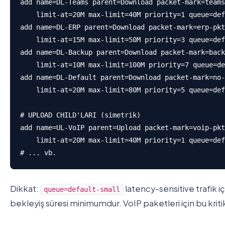
add name=DL-Teams parent=Download packet-mark=teams
    limit-at=20M max-limit=40M priority=1 queue=def
add name=DL-ERP parent=Download packet-mark=erp-pkt
    limit-at=15M max-limit=50M priority=3 queue=def
add name=DL-Backup parent=Download packet-mark=back
    limit-at=10M max-limit=100M priority=7 queue=de
add name=DL-Default parent=Download packet-mark=no-
    limit-at=20M max-limit=80M priority=5 queue=def
# UPLOAD CHILD'LARI (simetrik)

add name=UL-VoIP parent=Upload packet-mark=voip-pkt
    limit-at=20M max-limit=40M priority=1 queue=def
# ... vb.
Dikkat:
latency-sensitive trafik iç
queue=default-small
bekleyiş süresi minimumdur. VoIP paketleri için bu kri