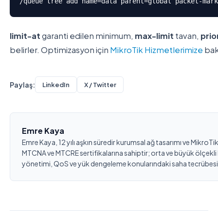
/queue tree add name=data parent=global packet-mar
limit-at
garanti edilen minimum,
max-limit
tavan,
prio
belirler. Optimizasyon için
MikroTik Hizmetlerimize
bak
Paylaş:
LinkedIn
X / Twitter
Emre Kaya
Emre Kaya, 12 yılı aşkın süredir kurumsal ağ tasarımı ve Mikro
MTCNA ve MTCRE sertifikalarına sahiptir; orta ve büyük ölçekli
yönetimi, QoS ve yük dengeleme konularındaki saha tecrübesi