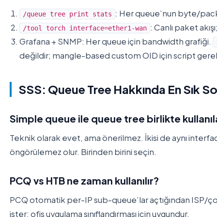
: Her queue’nun byte/packe
/queue tree print stats
: Canlı paket akış
/tool torch interface=ether1-wan
Grafana + SNMP: Her queue için bandwidth grafiği.
değildir; mangle-based custom OID için script gerek
SSS: Queue Tree Hakkında En Sık So
Simple queue ile queue tree birlikte kullanıl
Teknik olarak evet, ama önerilmez. İkisi de aynı interfa
öngörülemez olur. Birinden birini seçin.
PCQ vs HTB ne zaman kullanılır?
PCQ otomatik per-IP sub-queue’lar açtığından ISP/çoklu 
ister; ofis uygulama sınıflandırması için uygundur.