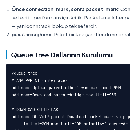
Önce connection-mark, sonra packet-mark
: Co
set edilir; performans için kritik. Packet-mark her 
— yani conntrack lookup tek seferdir.
passthrough=no
: Paket bir kez işaretlendi mi sonrak
Queue Tree Dallarının Kurulumu
/queue tree

# ANA PARENT (interface)

add name=Upload parent=ether1-wan max-limit=95M

add name=Download parent=bridge max-limit=95M

# DOWNLOAD CHILD'LARI

add name=DL-VoIP parent=Download packet-mark=voip-p
    limit-at=20M max-limit=40M priority=1 queue=def