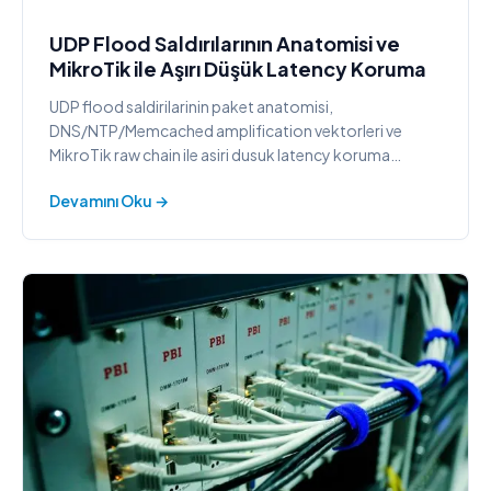
UDP Flood Saldırılarının Anatomisi ve
MikroTik ile Aşırı Düşük Latency Koruma
UDP flood saldirilarinin paket anatomisi,
DNS/NTP/Memcached amplification vektorleri ve
MikroTik raw chain ile asiri dusuk latency koruma
rehberi.
Devamını Oku →