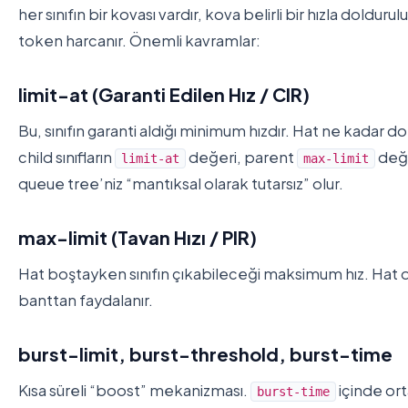
her sınıfın bir kovası vardır, kova belirli bir hızla doldur
token harcanır. Önemli kavramlar:
limit-at (Garanti Edilen Hız / CIR)
Bu, sınıfın garanti aldığı minimum hızdır. Hat ne kadar do
child sınıfların
değeri, parent
değe
limit-at
max-limit
queue tree’niz “mantıksal olarak tutarsız” olur.
max-limit (Tavan Hızı / PIR)
Hat boştayken sınıfın çıkabileceği maksimum hız. Hat dol
banttan faydalanır.
burst-limit, burst-threshold, burst-time
Kısa süreli “boost” mekanizması.
içinde ort
burst-time