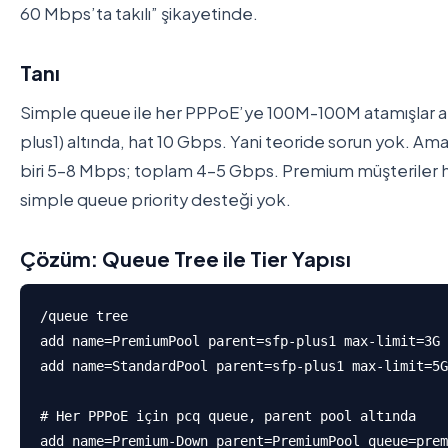
60 Mbps’ta takılı” şikayetinde.
Tanı
Simple queue ile her PPPoE’ye 100M-100M atamışlar am
plus1) altında, hat 10 Gbps. Yani teoride sorun yok. Ama
biri 5-8 Mbps; toplam 4-5 Gbps. Premium müşteriler hız
simple queue priority desteği yok.
Çözüm: Queue Tree ile Tier Yapısı
/queue tree

add name=PremiumPool parent=sfp-plus1 max-limit=3G 
add name=StandardPool parent=sfp-plus1 max-limit=5G
# Her PPPoE için pcq queue, parent pool altında

add name=Premium-Down parent=PremiumPool queue=prem