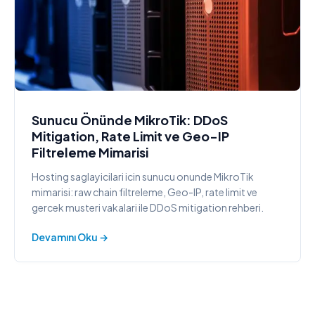
Sunucu Önünde MikroTik: DDoS
Mitigation, Rate Limit ve Geo-IP
Filtreleme Mimarisi
Hosting saglayicilari icin sunucu onunde MikroTik
mimarisi: raw chain filtreleme, Geo-IP, rate limit ve
gercek musteri vakalari ile DDoS mitigation rehberi.
Devamını Oku →