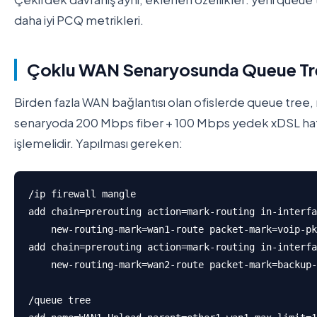
daha iyi PCQ metrikleri.
Çoklu WAN Senaryosunda Queue Tre
Birden fazla WAN bağlantısı olan ofislerde queue tree, mar
senaryoda 200 Mbps fiber + 100 Mbps yedek xDSL hattınız
işlemelidir. Yapılması gereken:
/ip firewall mangle

add chain=prerouting action=mark-routing in-interfa
    new-routing-mark=wan1-route packet-mark=voip-pk
add chain=prerouting action=mark-routing in-interfa
    new-routing-mark=wan2-route packet-mark=backup-
/queue tree
