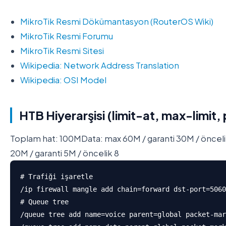
MikroTik Resmi Dökümantasyon (RouterOS Wiki)
MikroTik Resmi Forumu
MikroTik Resmi Sitesi
Wikipedia: Network Address Translation
Wikipedia: OSI Model
HTB Hiyerarşisi (limit-at, max-limit, 
Toplam hat: 100M
Data: max 60M / garanti 30M / önceli
20M / garanti 5M / öncelik 8
# Trafiği işaretle

/ip firewall mangle add chain=forward dst-port=5060
# Queue tree

/queue tree add name=voice parent=global packet-mar