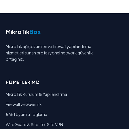
MikroTik
Box
MikroTik ağ çözümleri ve firewall yapılandırma
hizmetleri sunan profesyonel network güvenlik
ortağınız.
HIZMETLERIMIZ
MikroTik Kurulum & Yapılandırma
Firewall ve Güvenlik
5651 Uyumlu Loglama
WireGuard & Site-to-Site VPN