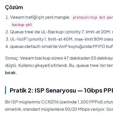
Çözüm
Veeam trafiği için yeni mangle:
protocol=tcp dst-po
backup-pkt
Queue tree’de UL-Backup’ı priority 7, limit-at 20M, 
UL-VoIP’i priority 1, limit-at 40M, max-limit 80M olar
queue=default-small ile VoIP kuyruğunda PFIFO buff
Sonuç: Veeam backup süresi 47 dakikadan 53 dakikaya 
düştü. Kullanıcı şikayeti sıfırlandı. Bu, queue tree’nin t
bırak.
Pratik 2: ISP Senaryosu — 1Gbps P
Bir ISP müşterimiz CCR2116 üzerinde 1.200 PPPoE otu
simetrik, standart müşterilere 50/20 Mbps veriyor. So