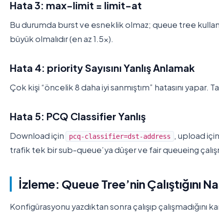
Hata 3: max-limit = limit-at
Bu durumda burst ve esneklik olmaz; queue tree kull
büyük olmalıdır (en az 1.5x).
Hata 4: priority Sayısını Yanlış Anlamak
Çok kişi “öncelik 8 daha iyi sanmıştım” hatasını yapar. T
Hata 5: PCQ Classifier Yanlış
Download için
, upload içi
pcq-classifier=dst-address
trafik tek bir sub-queue’ya düşer ve fair queueing çalı
İzleme: Queue Tree’nin Çalıştığını Nas
Konfigürasyonu yazdıktan sonra çalışıp çalışmadığını ka