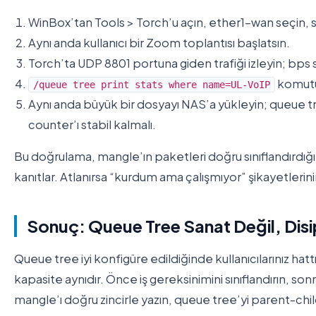
WinBox’tan Tools > Torch’u açın, ether1-wan seçin, s
Aynı anda kullanıcı bir Zoom toplantısı başlatsın.
Torch’ta UDP 8801 portuna giden trafiği izleyin; bps
komutuy
/queue tree print stats where name=UL-VoIP
Aynı anda büyük bir dosyayı NAS’a yükleyin; queue tr
counter’ı stabil kalmalı.
Bu doğrulama, mangle’ın paketleri doğru sınıflandırdığın
kanıtlar. Atlanırsa “kurdum ama çalışmıyor” şikayetleri
Sonuç: Queue Tree Sanat Değil, Disi
Queue tree iyi konfigüre edildiğinde kullanıcılarınız hatt
kapasite aynıdır. Önce iş gereksinimini sınıflandırın, 
mangle’ı doğru zincirle yazın, queue tree’yi parent-chi