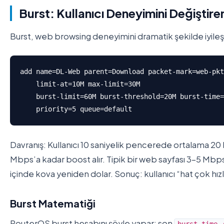
Burst: Kullanıcı Deneyimini Değiştire
Burst, web browsing deneyimini dramatik şekilde iyileşti
add name=DL-Web parent=Download packet-mark=web-pkt
    limit-at=10M max-limit=30M 

    burst-limit=60M burst-threshold=20M burst-time=
    priority=5 queue=default
Davranış: Kullanıcı 10 saniyelik pencerede ortalama 20
Mbps’a kadar boost alır. Tipik bir web sayfası 3-5 Mbps’lı
içinde kova yeniden dolar. Sonuç: kullanıcı “hat çok hız
Burst Matematiği
RouterOS burst hesabını şöyle yapar: son