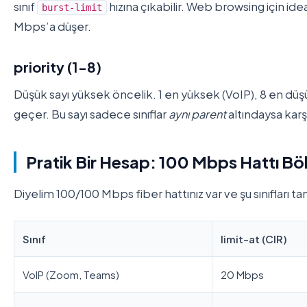
sınıf
hızına çıkabilir. Web browsing için ide
burst-limit
Mbps’a düşer.
priority (1-8)
Düşük sayı yüksek öncelik. 1 en yüksek (VoIP), 8 en düş
geçer. Bu sayı sadece sınıflar
aynı parent
altındaysa karşıl
Pratik Bir Hesap: 100 Mbps Hattı B
Diyelim 100/100 Mbps fiber hattınız var ve şu sınıfları ta
Sınıf
limit-at (CIR)
VoIP (Zoom, Teams)
20 Mbps