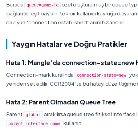
Burada
özel oluşturulmuş bir queue ty
queue=game-fq
bağlantısı eşit pay alır; tek bir kullanıcı kuyruğu doyura
da oyun “connection established” anını hızlandırır.
Yaygın Hatalar ve Doğru Pratikler
Hata 1: Mangle’da connection-state=new
Connection-mark kuralında
yoks
connection-state=new
yeniden set edilir. CCR2004’te bu hatayı düzelttiğim
Hata 2: Parent Olmadan Queue Tree
Parent
bırakılırsa queue tree fiziksel interface
global
kullanın.
parent=interface_name