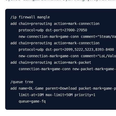
/ip firewall mangle

add chain=prerouting action=mark-connection 

    protocol=udp dst-port=27000-27050 

    new-connection-mark=game-conn comment="Steam/Va
add chain=prerouting action=mark-connection 

    protocol=udp dst-port=2099,5222,5223,8393-8400 

    new-connection-mark=game-conn comment="LoL/Valo
add chain=prerouting action=mark-packet 

    connection-mark=game-conn new-packet-mark=game-
/queue tree

add name=DL-Game parent=Download packet-mark=game-p
    limit-at=10M max-limit=50M priority=1 

    queue=game-fq