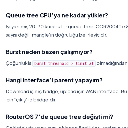
Queue tree CPU’ya ne kadar yükler?
İyi yazılmış 20-30 kurallık bir queue tree, CCR2004’te 
sayısı değil, mangle’ın doğruluğu belirleyicidir.
Burst neden bazen çalışmıyor?
Çoğunlukla
olmadığından. T
burst-threshold > limit-at
Hangi interface’i parent yapayım?
Download için iç bridge, upload için WAN interface. Bu
için “çıkış” iç bridge’dir.
RouterOS 7’de queue tree değişti mi?
Çekirdek davranış aynı; eklenen özellikler: yeni queue