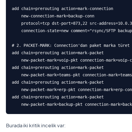
add chain=prerouting action=mark-connection 

    new-connection-mark=backup-conn 

    protocol=tcp dst-port=873,22 src-address=10.0.3
    connection-state=new comment="rsync/SFTP backup
# 2. PACKET-MARK: Connection'dan paket marka türet 
add chain=prerouting action=mark-packet 

    new-packet-mark=voip-pkt connection-mark=voip-c
add chain=prerouting action=mark-packet 

    new-packet-mark=teams-pkt connection-mark=teams
add chain=prerouting action=mark-packet 

    new-packet-mark=erp-pkt connection-mark=erp-con
add chain=prerouting action=mark-packet 

    new-packet-mark=backup-pkt connection-mark=back
Burada iki kritik incelik var: