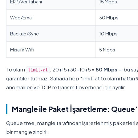
ERP/Veritabanı
15 Mbps
Web/Email
30 Mbps
Backup/Sync
10 Mbps
Misafir WiFi
5 Mbps
Toplam
: 20+15+30+10+5 =
80 Mbps
— bu say
limit-at
garantiler tutmaz. Sahada hep “limit-at toplamı hattın 
anomalileri ve TCP retransmit overhead için ayrılır.
Mangle ile Paket İşaretleme: Queue
Queue tree, mangle tarafından işaretlenmiş paketleri sı
bir mangle zinciri: