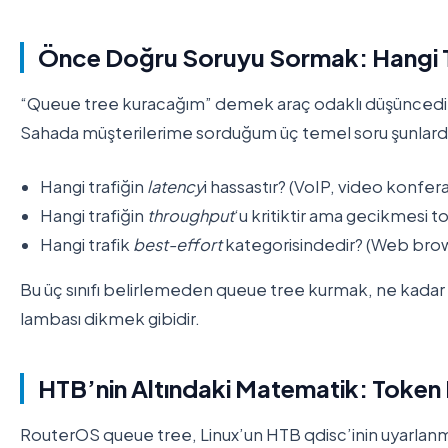
Önce Doğru Soruyu Sormak: Hangi T
“Queue tree kuracağım” demek araç odaklı düşüncedir
Sahada müşterilerime sorduğum üç temel soru şunlardı
Hangi trafiğin
latency
i hassastır? (VoIP, video konfer
Hangi trafiğin
throughput
‘u kritiktir ama gecikmesi t
Hangi trafik
best-effort
kategorisindedir? (Web brow
Bu üç sınıfı belirlemeden queue tree kurmak, ne kadar 
lambası dikmek gibidir.
HTB’nin Altındaki Matematik: Token
RouterOS queue tree, Linux’un HTB qdisc’inin uyarlanm