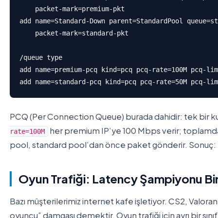
    packet-mark=premium-pkt

add name=Standard-Down parent=StandardPool queue=st
    packet-mark=standard-pkt

/queue type

add name=premium-pcq kind=pcq pcq-rate=100M pcq-lim
add name=standard-pcq kind=pcq pcq-rate=50M pcq-lim
PCQ (Per Connection Queue) burada dahidir: tek bir kur
her premium IP’ye 100 Mbps verir; toplamda p
rate=100M
pool, standard pool’dan önce paket gönderir. Sonuç:
Oyun Trafiği: Latency Şampiyonu Bir S
Bazı müşterilerimiz internet kafe işletiyor. CS2, Valor
oyuncu” damgası demektir. Oyun trafiği için ayrı bir sınıf