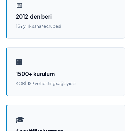
📅
2012'den beri
13+ yıllık saha tecrübesi
🏢
1500+ kurulum
KOBİ, ISP ve hosting sağlayıcısı
🎓