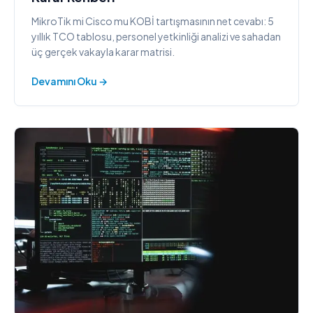
MikroTik mi Cisco mu KOBİ tartışmasının net cevabı: 5
yıllık TCO tablosu, personel yetkinliği analizi ve sahadan
üç gerçek vakayla karar matrisi.
Devamını Oku →