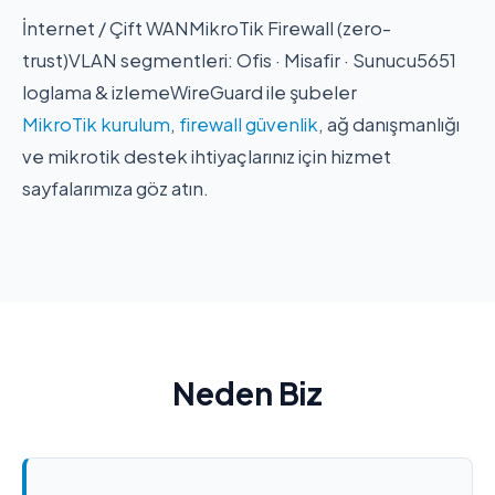
İnternet / Çift WAN
MikroTik Firewall (zero-
trust)
VLAN segmentleri: Ofis · Misafir · Sunucu
5651
loglama & izleme
WireGuard ile şubeler
MikroTik kurulum
,
firewall güvenlik
, ağ danışmanlığı
ve mikrotik destek ihtiyaçlarınız için hizmet
sayfalarımıza göz atın.
Neden Biz