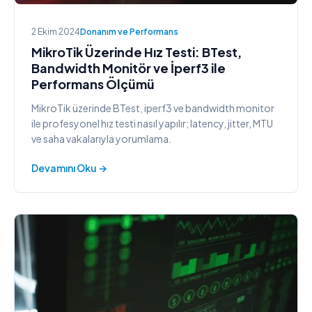
2 Ekim 2024
Donanım ve Performans
MikroTik Üzerinde Hız Testi: BTest,
Bandwidth Monitör ve İperf3 ile
Performans Ölçümü
MikroTik üzerinde BTest, iperf3 ve bandwidth monitor
ile profesyonel hız testi nasıl yapılır; latency, jitter, MTU
ve saha vakalarıyla yorumlama.
Devamını Oku →