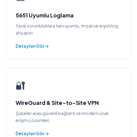
5651 Uyumlu Loglama
Yasal zorunluluklara tam uyumlu, imzalı ve arşivli log
altyapısı.
Detayları Gör →
🔐
WireGuard & Site-to-Site VPN
Şubeler arası güvenli bağlantı ve modern uzak
erişim çözümleri.
Detayları Gör →