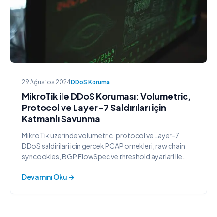
29 Ağustos 2024
DDoS Koruma
MikroTik ile DDoS Koruması: Volumetric,
Protocol ve Layer-7 Saldırıları için
Katmanlı Savunma
MikroTik uzerinde volumetric, protocol ve Layer-7
DDoS saldirilari icin gercek PCAP ornekleri, raw chain,
syncookies, BGP FlowSpec ve threshold ayarlari ile
katmanli savunma rehberi.
Devamını Oku →