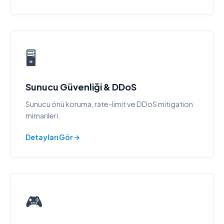
🖥️
Sunucu Güvenliği & DDoS
Sunucu önü koruma, rate-limit ve DDoS mitigation
mimarileri.
Detayları Gör →
🎮