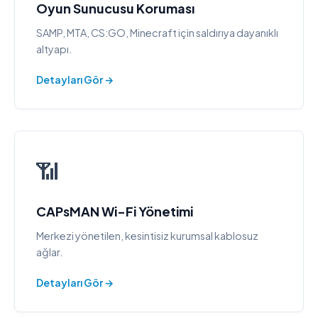
Oyun Sunucusu Koruması
SAMP, MTA, CS:GO, Minecraft için saldırıya dayanıklı
altyapı.
Detayları Gör →
📶
CAPsMAN Wi-Fi Yönetimi
Merkezi yönetilen, kesintisiz kurumsal kablosuz
ağlar.
Detayları Gör →