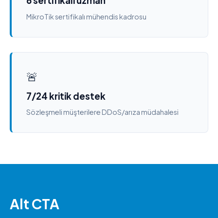
6 sertifikalı uzman
MikroTik sertifikalı mühendis kadrosu
🚨
7/24 kritik destek
Sözleşmeli müşterilere DDoS/arıza müdahalesi
Alt CTA