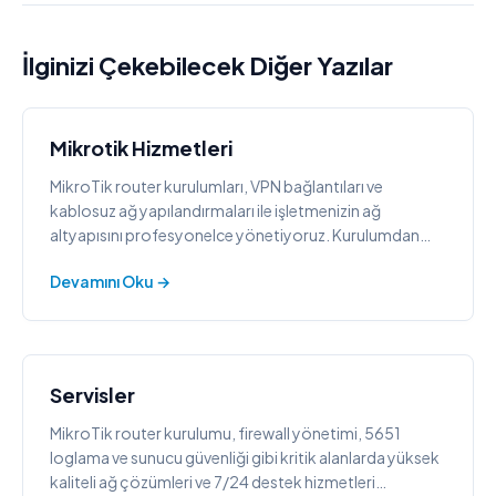
İlginizi Çekebilecek Diğer Yazılar
Mikrotik Hizmetleri
MikroTik router kurulumları, VPN bağlantıları ve
kablosuz ağ yapılandırmaları ile işletmenizin ağ
altyapısını profesyonelce yönetiyoruz. Kurulumdan
7/24 kritik desteğe kadar ağınızın tüm yaşam
Devamını Oku →
döngüsünde yanınızdayız.
Servisler
MikroTik router kurulumu, firewall yönetimi, 5651
loglama ve sunucu güvenliği gibi kritik alanlarda yüksek
kaliteli ağ çözümleri ve 7/24 destek hizmetleri