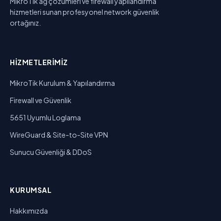
MikroTik ağ çözümleri ve firewall yapılandırma
hizmetleri sunan profesyonel network güvenlik
ortağınız.
HIZMETLERIMIZ
MikroTik Kurulum & Yapılandırma
Firewall ve Güvenlik
5651 Uyumlu Loglama
WireGuard & Site-to-Site VPN
Sunucu Güvenliği & DDoS
KURUMSAL
Hakkımızda