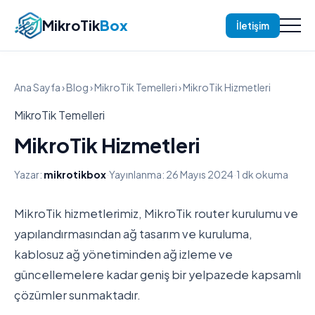
MikroTik
Box
İletişim
Ana Sayfa
›
Blog
›
MikroTik Temelleri
› MikroTik Hizmetleri
MikroTik Temelleri
MikroTik Hizmetleri
Yazar:
mikrotikbox
·
Yayınlanma: 26 Mayıs 2024
·
1 dk okuma
MikroTik hizmetlerimiz, MikroTik router kurulumu ve
yapılandırmasından ağ tasarım ve kuruluma,
kablosuz ağ yönetiminden ağ izleme ve
güncellemelere kadar geniş bir yelpazede kapsamlı
çözümler sunmaktadır.