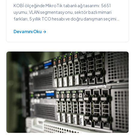
KOBİ ölçeğinde MikroTik tabanlı ağ tasarımı: 5651
uyumu, VLAN segmentasyonu, sektör bazlı mimari
farkları, 5 yıllık TCO hesabı ve doğru danışman seçimi
rehberi.
Devamını Oku →