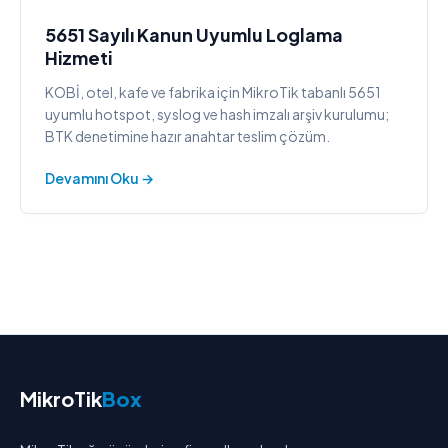
5651 Sayılı Kanun Uyumlu Loglama
Hizmeti
KOBİ, otel, kafe ve fabrika için MikroTik tabanlı 5651
uyumlu hotspot, syslog ve hash imzalı arşiv kurulumu;
BTK denetimine hazır anahtar teslim çözüm.
Devamını Oku →
MikroTik
Box