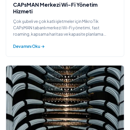
CAPsMAN Merkezi Wi-Fi Yönetim
Hizmeti
Çok şubeli ve çok katlı işletmeler için MikroTik
CAPsMAN tabanlı merkezi Wi-Fi yönetimi, fast
roaming, kapsama haritası ve kapasite planlama
hizmeti.
Devamını Oku →