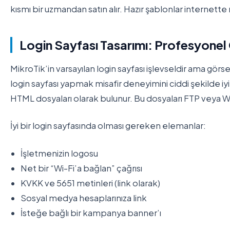
kısmı bir uzmandan satın alır. Hazır şablonlar internett
Login Sayfası Tasarımı: Profesyone
MikroTik’in varsayılan login sayfası işlevseldir ama görs
login sayfası yapmak misafir deneyimini ciddi şekilde iyil
HTML dosyaları olarak bulunur. Bu dosyaları FTP veya Win
İyi bir login sayfasında olması gereken elemanlar:
İşletmenizin logosu
Net bir “Wi-Fi’a bağlan” çağrısı
KVKK ve 5651 metinleri (link olarak)
Sosyal medya hesaplarınıza link
İsteğe bağlı bir kampanya banner’ı