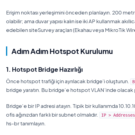
Erişim noktası yerleşimini önceden planlayın. 200 metrek
olabilir; ama duvar yapısı kalın ise iki AP kullanmak akıll
edebilen siteSurvey araçları (Ekahau veya MikroTik Wi
Adım Adım Hotspot Kurulumu
1. Hotspot Bridge Hazırlığı
Önce hotspot trafiği için ayrılacak bridge’i oluşturun.
B
bridge yaratın. Bu bridge’e hotspot VLAN’inde olacak po
Bridge’e bir IP adresi atayın. Tipik bir kullanımda 10.10.10
ofis ağınızdan farklı bir subnet olmalıdır.
IP > Addresses
hs-br tanımlayın.