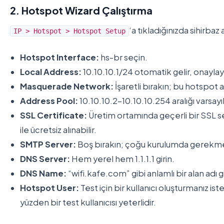
2. Hotspot Wizard Çalıştırma
‘a tıkladığınızda sihirbaz 
IP > Hotspot > Hotspot Setup
Hotspot Interface:
hs-br seçin.
Local Address:
10.10.10.1/24 otomatik gelir, onaylay
Masquerade Network:
İşaretli bırakın; bu hotspot a
Address Pool:
10.10.10.2-10.10.10.254 aralığı varsayıl
SSL Certificate:
Üretim ortamında geçerli bir SSL se
ile ücretsiz alınabilir.
SMTP Server:
Boş bırakın; çoğu kurulumda gerekm
DNS Server:
Hem yerel hem 1.1.1.1 girin.
DNS Name:
“wifi.kafe.com” gibi anlamlı bir alan adı g
Hotspot User:
Test için bir kullanıcı oluşturmanız i
yüzden bir test kullanıcısı yeterlidir.