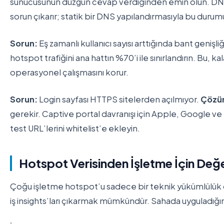
sunucusunun düzgün cevap verdiğinden emin olun. DNS
sorun çıkarır; statik bir DNS yapılandırmasıyla bu durumu
Sorun:
Eş zamanlı kullanıcı sayısı arttığında bant genişli
hotspot trafiğini ana hattın %70’i ile sınırlandırın. Bu, k
operasyonel çalışmasını korur.
Sorun:
Login sayfası HTTPS sitelerden açılmıyor.
Çözü
gerekir. Captive portal davranışı için Apple, Google ve
test URL’lerini whitelist’e ekleyin.
Hotspot Verisinden İşletme İçin De
Çoğu işletme hotspot’u sadece bir teknik yükümlülük o
iş insights’ları çıkarmak mümkündür. Sahada uyguladığı