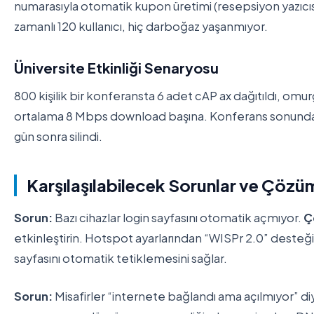
numarasıyla otomatik kupon üretimi (resepsiyon yazıcıs
zamanlı 120 kullanıcı, hiç darboğaz yaşanmıyor.
Üniversite Etkinliği Senaryosu
800 kişilik bir konferansta 6 adet cAP ax dağıtıldı, omu
ortalama 8 Mbps download başına. Konferans sonunda lo
gün sonra silindi.
Karşılaşılabilecek Sorunlar ve Çözüm
Sorun:
Bazı cihazlar login sayfasını otomatik açmıyor.
Ç
etkinleştirin. Hotspot ayarlarından “WISPr 2.0” desteği
sayfasını otomatik tetiklemesini sağlar.
Sorun:
Misafirler “internete bağlandı ama açılmıyor” di