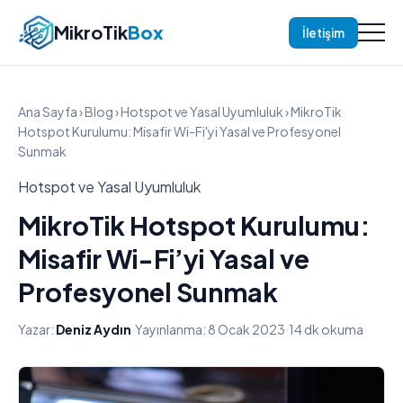
MikroTik
Box
İletişim
Ana Sayfa
›
Blog
›
Hotspot ve Yasal Uyumluluk
› MikroTik
Hotspot Kurulumu: Misafir Wi-Fi'yi Yasal ve Profesyonel
Sunmak
Hotspot ve Yasal Uyumluluk
MikroTik Hotspot Kurulumu:
Misafir Wi-Fi’yi Yasal ve
Profesyonel Sunmak
Yazar:
Deniz Aydın
·
Yayınlanma: 8 Ocak 2023
·
14 dk okuma