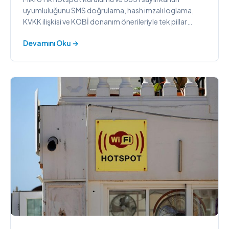
uyumluluğunu SMS doğrulama, hash imzalı loglama,
KVKK ilişkisi ve KOBİ donanım önerileriyle tek pillar
sayfada açıklayan kapsamlı rehber.
Devamını Oku →