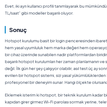
Evet, iki ayrı kullanıcı profili tanımlayarak bu mümkündü
TL/saat” gibi modeller başarılı oluyor.
Sonuç
Hotspot kurulumu basit bir login penceresinden ibaret 
hem yasal uyumluluk hem marka değeri hem operasyone
bir cihaz üzerinde sunabilen nadir platformlardan birid
başarılı hotspot kurulumları her zaman planlamanın v
değil. İlk gün her şey çalışıyor olabilir, asıl test üç ay s
evrilen bir hotspot sistemi, sizi yasal yükümlülüklerde
profesyonel bir deneyim sunar. Hangi ölçekte olursanız 
Eklemek isterim ki hotspot, bir teknik kurulum kadar bir 
kapıdan girer girmez Wi-Fi parolası sormak yerine, tele