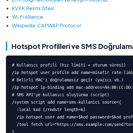
KVKK Resmi Sitesi
Wi-Fi Alliance
Wikipedia: CAPWAP Protocol
Hotspot Profilleri ve SMS Doğrulam
# Kullanıcı profili (hız limiti + oturum süresi)

/ip hotspot user profile add name=misafir rate-limi
# Belirli MAC'i doğrulamasız geçir (yazıcı vb.)

/ip hotspot ip-binding add mac-address=AA:BB:CC:DD:
# SMS API'ye kullanıcı oluşturma (script)

/system script add name=sms-kullanici source={

  :local kod [/rndstr length=6]

  /ip hotspot user add name=$kod password=$kod prof
  /tool fetch url="https://sms.example.com/send?to=
}