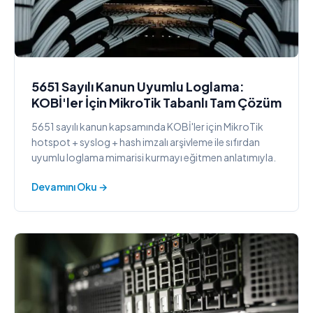
5651 Sayılı Kanun Uyumlu Loglama:
KOBİ'ler İçin MikroTik Tabanlı Tam Çözüm
5651 sayılı kanun kapsamında KOBİ'ler için MikroTik
hotspot + syslog + hash imzalı arşivleme ile sıfırdan
uyumlu loglama mimarisi kurmayı eğitmen anlatımıyla.
Devamını Oku →