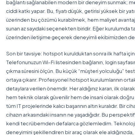
bağlantı sağlanabilen modern bir deneyim sunmak; mek
ciddi katkı yapar. Bu, fiyatı düşük, getirisi yüksek bir yat
üzerinden bu çözümü kurabilmek, hem maliyet avantajın
sunan az sayıdaki seçenekten biridir. Eğer kurulumda ta
üzerinden iletişime geçerek deneyimli ekibimizden dest
Son bir tavsiye: hotspot kurulduktan sonra ilk hafta için
Telefonunuzun Wi-Fi listesinden bağlanın, login sayfası
çıkma süresini ölçün. Bu küçük “müşteri yolculuğu” testi
ortaya çıkarır. Profesyonel hotspot kurulumlarının orta
detaylara verilen önemdir. Her aldığınız kararı, ilk olarak
hem teknik olarak güvenilir hem de insani olarak doğru 
tüm IT projelerinde kalıcı başarının altın kuralıdır. Bir c
cihazın arkasındaki insanın ne yaşadığıdır. Bu perspektif
kendi tecrübemden defalarca gözlemledim. Teknolojiyi,
deneyimini şekillendiren bir araç olarak ele aldığınızd