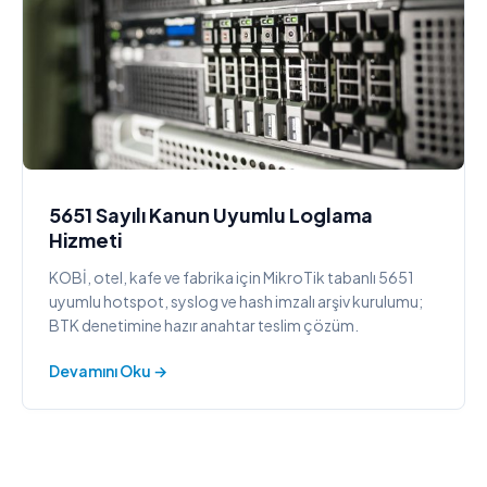
5651 Sayılı Kanun Uyumlu Loglama
Hizmeti
KOBİ, otel, kafe ve fabrika için MikroTik tabanlı 5651
uyumlu hotspot, syslog ve hash imzalı arşiv kurulumu;
BTK denetimine hazır anahtar teslim çözüm.
Devamını Oku →