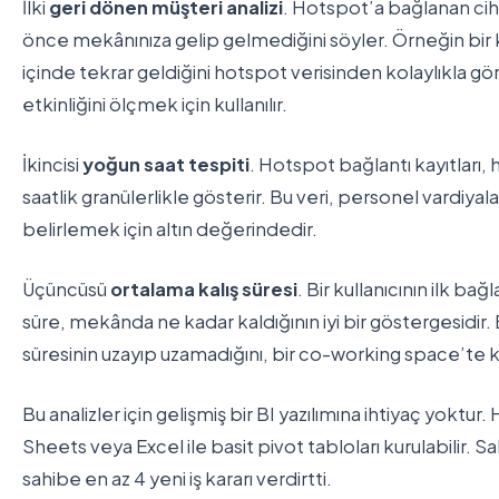
İlki
geri dönen müşteri analizi
. Hotspot’a bağlanan cih
önce mekânınıza gelip gelmediğini söyler. Örneğin bir 
içinde tekrar geldiğini hotspot verisinden kolaylıkla gör
etkinliğini ölçmek için kullanılır.
İkincisi
yoğun saat tespiti
. Hotspot bağlantı kayıtları,
saatlik granülerlikle gösterir. Bu veri, personel vardiya
belirlemek için altın değerindedir.
Üçüncüsü
ortalama kalış süresi
. Bir kullanıcının ilk b
süre, mekânda ne kadar kaldığının iyi bir göstergesidir
süresinin uzayıp uzamadığını, bir co-working space’te kull
Bu analizler için gelişmiş bir BI yazılımına ihtiyaç yokt
Sheets veya Excel ile basit pivot tabloları kurulabilir.
sahibe en az 4 yeni iş kararı verdirtti.